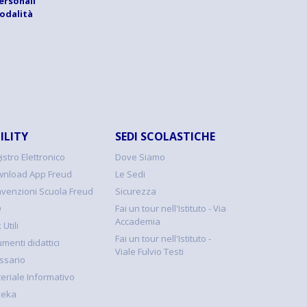
ersonali
modalità
ILITY
SEDI SCOLASTICHE
istro Elettronico
Dove Siamo
nload App Freud
Le Sedi
venzioni Scuola Freud
Sicurezza
Q
Fai un tour nell'Istituto - Via
Accademia
 Utili
Fai un tour nell'Istituto -
umenti didattici
Viale Fulvio Testi
ssario
eriale Informativo
keka