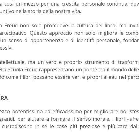
nta così un mezzo per una crescita personale continua, do
tivo nella storia della nostra vita.
uola Freud non solo promuove la cultura del libro, ma invi
partecipativo. Questo approccio non solo migliora le com
e un senso di appartenenza e di identità personale, fonda
essivi.
 intellettuale, ma un vero e proprio strumento di trasfor
" della Scuola Freud rappresentano un ponte tra il mondo delle
o come i libri possano essere veri e propri alleati nel perc
URA
ezzo potentissimo ed efficacissimo per migliorare noi stes
grandi, per aiutare a formare il senso morale. I libri –af
 custodiscono in sé le cose più preziose e più care dal