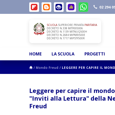
02 294 0
SCUOLA
SUPERIORE PRIVATA
PARITARIA
DECRETO N.338 MITF005006
DECRETO N.1139 MITNUQ500H
DECRETO N.2684 MIPMRI500E
DECRETO N.1717 MIPSTF500R
HOME
LA SCUOLA
PROGETTI
/
Mondo Freud
/
LEGGERE PER CAPIRE IL MOND
Leggere per capire il mondo e
"Inviti alla Lettura" della 
Freud