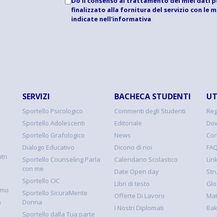
Do il consenso al trattamento dei miei dati p
finalizzato alla fornitura del servizio con le 
indicate
nell'informativa
SERVIZI
BACHECA STUDENTI
UT
Sportello Psicologico
Commenti degli Studenti
Reg
Sportello Adolescenti
Editoriale
Dow
Sportello Grafologico
News
Con
Dialogo Educativo
Dicono di noi
FA
tri
Sportello Counseling Parla
Calendario Scolastico
Link
con me
Date Open day
Str
Sportello CIC
Libri di testo
Glo
smo
Sportello SicuraMente
Offerte Di Lavoro
Mat
à
Donna
I Nostri Diplomati
Ba
Sportello dalla Tua parte