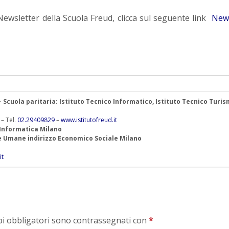
la Newsletter della Scuola Freud, clicca sul seguente link
News
 – Scuola paritaria: Istituto Tecnico Informatico, Istituto Tecnico Turis
 – Tel.
02.29409829
–
www.istitutofreud.it
 Informatica Milano
ze Umane indirizzo Economico Sociale Milano
it
mpi obbligatori sono contrassegnati con
*