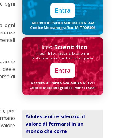
ve ogni
Entra
Decreto di Parità Scolastica N. 338
ta ogni
Codice Meccanografico: MITF005006
petenze
mentali
Liceo
Scientifico
Integr. Informatica & Economia
Potenziamento madrelingua Inglese
mazione
 idee e
Entra
orso di
Decreto di Parità Scolastica N. 1717
Codice Meccanografico: MIPSTF500R
si, per
Adolescenti e silenzio: il
fermano
valore di fermarsi in un
 valore
mondo che corre