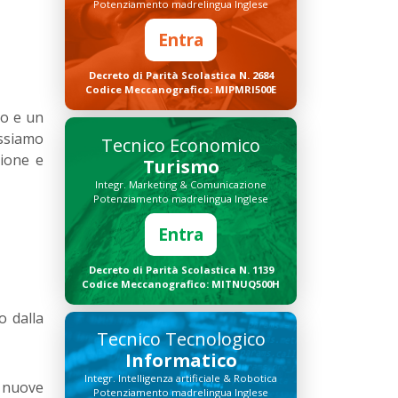
Potenziamento madrelingua Inglese
Entra
Decreto di Parità Scolastica N. 2684
Codice Meccanografico: MIPMRI500E
do e un
ossiamo
Tecnico Economico
zione e
Turismo
Integr. Marketing & Comunicazione
Potenziamento madrelingua Inglese
Entra
Decreto di Parità Scolastica N. 1139
Codice Meccanografico: MITNUQ500H
o dalla
Tecnico Tecnologico
Informatico
Integr. Intelligenza artificiale & Robotica
i nuove
Potenziamento madrelingua Inglese