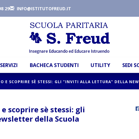
98 29
INFO@ISTITUTOFREUD.IT
SERVIZI
BACHECA STUDENTI
UTILITY
SEDI 
O E SCOPRIRE SÈ STESSI: GLI "INVITI ALLA LETTURA" DELLA N
 scoprire sè stessi: gli
Newsletter della Scuola