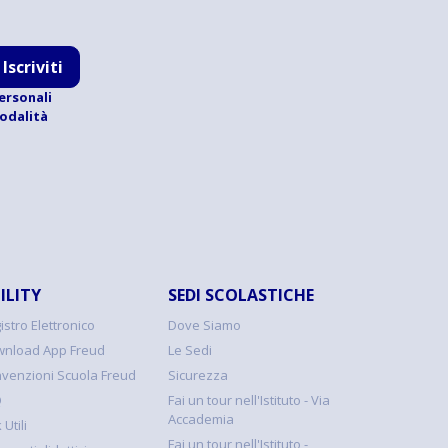
Iscriviti
ersonali
modalità
ILITY
SEDI SCOLASTICHE
istro Elettronico
Dove Siamo
nload App Freud
Le Sedi
venzioni Scuola Freud
Sicurezza
Q
Fai un tour nell'Istituto - Via
Accademia
 Utili
Fai un tour nell'Istituto -