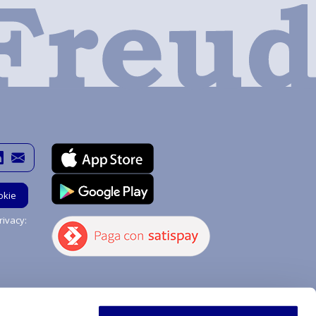
okie
ivacy:
Hai bisogno di aiuto?