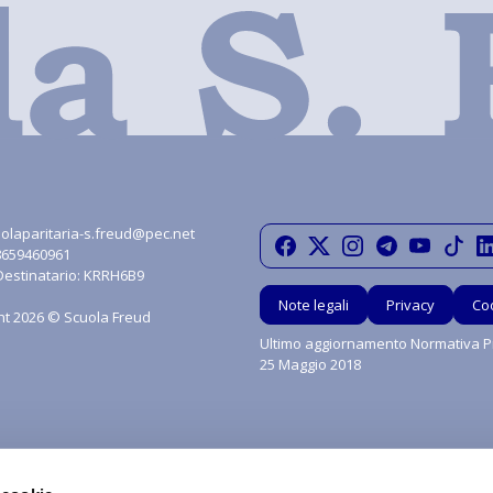
olaparitaria-s.freud@pec.net
08659460961
Destinatario: KRRH6B9
Note legali
Privacy
Co
ht 2026 © Scuola Freud
Ultimo aggiornamento Normativa Pr
25 Maggio 2018