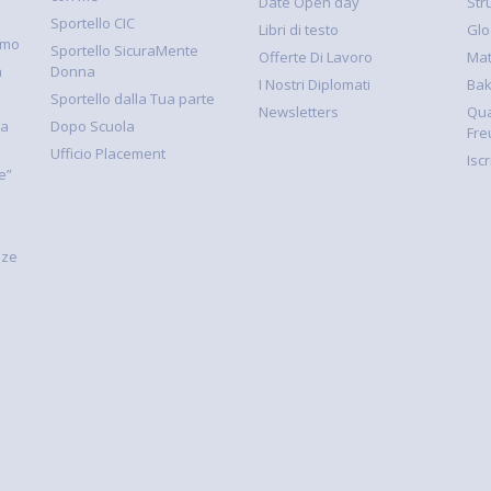
Date Open day
Str
Sportello CIC
Libri di testo
Glo
smo
Sportello SicuraMente
Offerte Di Lavoro
Mat
à
Donna
I Nostri Diplomati
Ba
Sportello dalla Tua parte
Newsletters
Qua
la
Dopo Scuola
Fre
Ufficio Placement
Isc
e”
nze