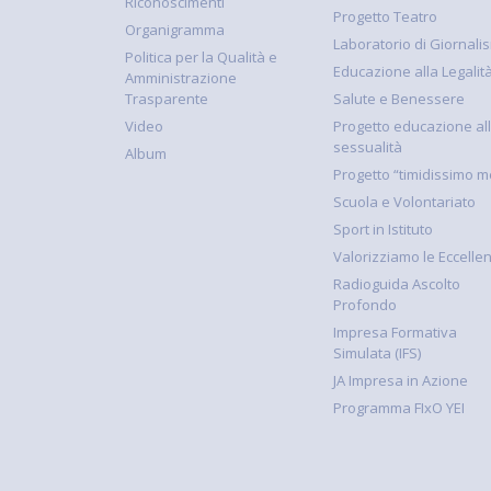
Riconoscimenti
Progetto Teatro
Organigramma
Laboratorio di Giornali
Politica per la Qualità e
Educazione alla Legalit
Amministrazione
Trasparente
Salute e Benessere
Video
Progetto educazione al
sessualità
Album
Progetto “timidissimo m
Scuola e Volontariato
Sport in Istituto
Valorizziamo le Eccelle
Radioguida Ascolto
Profondo
Impresa Formativa
Simulata (IFS)
JA Impresa in Azione
Programma FIxO YEI