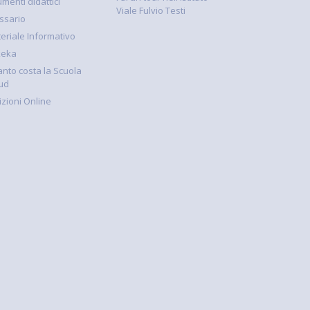
umenti didattici
Viale Fulvio Testi
ssario
eriale Informativo
keka
nto costa la Scuola
ud
rizioni Online