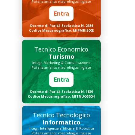
Potenziamento madrelingua Inglese
Entra
Decreto di Parità Scolastica N. 2684
Codice Meccanografico: MIPMRI500E
Tecnico Economico
Turismo
Integr. Marketing & Comunicazione
Potenziamento madrelingua Inglese
Entra
Decreto di Parità Scolastica N. 1139
Codice Meccanografico: MITNUQ500H
Tecnico Tecnologico
Informatico
Integr. Intelligenza artificiale & Robotica
Potenziamento madrelingua Inglese