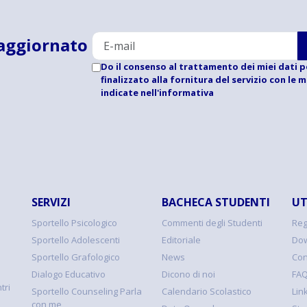
aggiornato
Do il consenso al trattamento dei miei dati p
finalizzato alla fornitura del servizio con le 
indicate
nell'informativa
SERVIZI
BACHECA STUDENTI
UT
Sportello Psicologico
Commenti degli Studenti
Reg
Sportello Adolescenti
Editoriale
Dow
Sportello Grafologico
News
Con
Dialogo Educativo
Dicono di noi
FA
tri
Sportello Counseling Parla
Calendario Scolastico
Link
con me