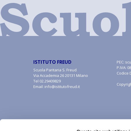
ISTITUTO FREUD
PEC:
scu
P.IVA: 
Scuola Paritaria S. Freud
Codice 
Via Accademia 26 20131 Milano
Tel
02.29409829
Copyrig
Email:
info@istitutofreud.it