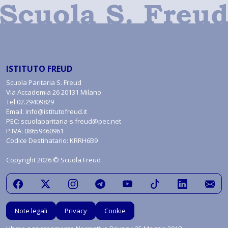
ISTITUTO FREUD
Scuola Paritaria S. Freud
Via Accademia 26 20131 Milano
Tel
02.29409829
Email:
info@istitutofreud.it
PEC:
scuolaparitaria-s.freud@pec.net
P.IVA: 08659460961
Codice Destinatario: KRRH6B9
Copyright 2026 © Scuola Freud
Note legali
Privacy
Cookie