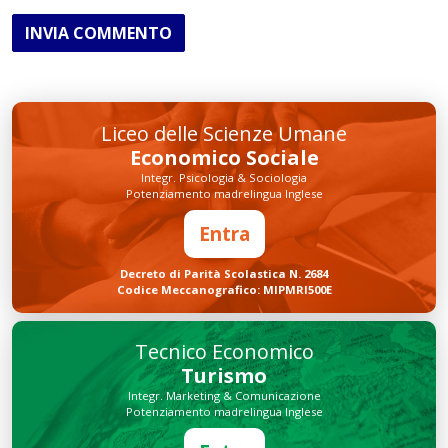
INVIA COMMENTO
Liceo delle Scienze Umane
Economico Sociale
Integr. Psicologia & Sociologia
Potenziamento madrelingua Inglese
Entra
Decreto di Parità Scolastica N. 2684
Codice Meccanografico: MIPMRI500E
Tecnico Economico
Turismo
Integr. Marketing & Comunicazione
Potenziamento madrelingua Inglese