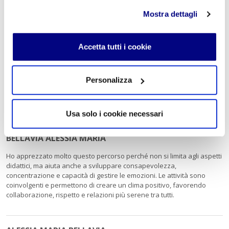
02.29409829
–
www.istitutofreud.it
Mostra dettagli
Scuola Superiore Paritaria Milano
-
Scuola Privata Informatica
Milano
Scuola Privata Turismo Milano
-
Liceo delle Scienze Umane
indirizzo Economico Sociale Milano
Accetta tutti i cookie
Liceo Scientifico Milano
Contattaci per maggiori informazioni:
info@istitutofreud.it
Personalizza
I commenti
Usa solo i cookie necessari
BELLAVIA ALESSIA MARIA
Ho apprezzato molto questo percorso perché non si limita agli aspetti
didattici, ma aiuta anche a sviluppare consapevolezza,
concentrazione e capacità di gestire le emozioni. Le attività sono
coinvolgenti e permettono di creare un clima positivo, favorendo
collaborazione, rispetto e relazioni più serene tra tutti.