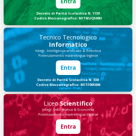
Entra
Decreto di Parità Scolastica N. 1139
Codice Meccanografico: MITNUQ500H
Tecnico Tecnologico
Informatico
Integr. Intelligenza artificiale & Robotica
Potenziamento madrelingua Inglese
Entra
Decreto di Parità Scolastica N. 338
Codice Meccanografico: MITF005006
Liceo
Scientifico
Integr. Informatica & Economia
Potenziamento madrelingua Inglese
Entra