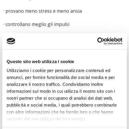
· provano meno stress e meno ansia
· controllano meglio gli impulsi
· hanno maggiore consapevolezza di se stessi
· sono in grado di rispondere e gestire le emozioni
difficili
Questo sito web utilizza i cookie
· sono più empatici e collaborativi verso gli altri
Utilizziamo i cookie per personalizzare contenuti ed
annunci, per fornire funzionalità dei social media e per
analizzare il nostro traffico. Condividiamo inoltre
« Indietro
informazioni sul modo in cui utilizza il nostro sito con i
nostri partner che si occupano di analisi dei dati web,
pubblicità e social media, i quali potrebbero combinarle
Istituto Paritario S. Freud – Scuola Privata Milano – Scuola
con altre informazioni che ha fornito loro o che hanno
paritaria: Istituto Tecnico Informatico, Istituto Tecnico
raccolto dal suo utilizzo dei loro servizi.
Turismo, Liceo delle Scienze Umane e Liceo Scientifico
Via Accademia, 26/29 Milano – Viale Fulvio Testi, 7 Milano – Tel.