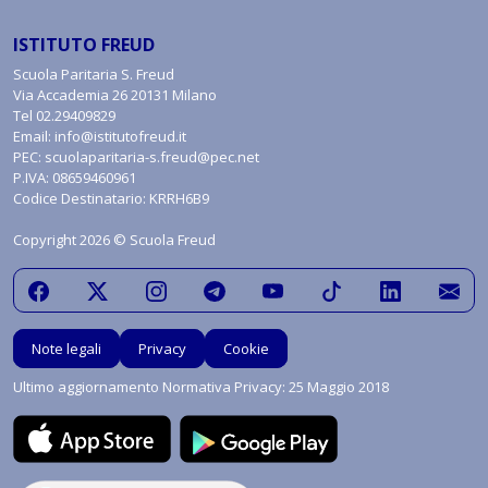
ISTITUTO FREUD
Scuola Paritaria S. Freud
Via Accademia 26 20131 Milano
Tel
02.29409829
Email:
info@istitutofreud.it
PEC:
scuolaparitaria-s.freud@pec.net
P.IVA: 08659460961
Codice Destinatario: KRRH6B9
Copyright 2026 © Scuola Freud
Note legali
Privacy
Cookie
Ultimo aggiornamento Normativa Privacy: 25 Maggio 2018