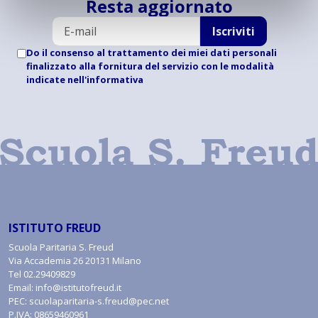
Resta aggiornato
Iscriviti
Do il consenso al trattamento dei miei dati personali
finalizzato alla fornitura del servizio con le modalità
indicate
nell'informativa
ISTITUTO FREUD
Scuola Paritaria S. Freud
Via Accademia 26 20131 Milano
Tel
02.29409829
Email:
info@istitutofreud.it
PEC:
scuolaparitaria-s.freud@pec.net
P.IVA: 08659460961