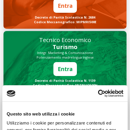
Entra
Decreto di Parità Scolastica N. 2684
Codice Meccanografico: MIPMRI500E
Tecnico Economico
Turismo
Integr. Marketing & Comunicazione
Potenziamento madrelingua Inglese
Entra
Decreto di Parità Scolastica N. 1139
Codice Meccanografico: MITNUQ500H
Tecnico Tecnologico
Informatico
Questo sito web utilizza i cookie
Integr. Intelligenza artificiale & Robotica
Potenziamento madrelingua Inglese
Utilizziamo i cookie per personalizzare contenuti ed
annunci, per fornire funzionalità dei social media e per