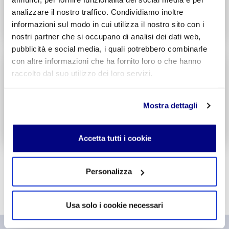
Entra
analizzare il nostro traffico. Condividiamo inoltre
informazioni sul modo in cui utilizza il nostro sito con i
Decreto di Parità Scolastica N. 338
Codice Meccanografico: MITF005006
nostri partner che si occupano di analisi dei dati web,
pubblicità e social media, i quali potrebbero combinarle
con altre informazioni che ha fornito loro o che hanno
Liceo
Scientifico
raccolto dal suo utilizzo dei loro servizi.
Integr. Informatica & Economia
Potenziamento madrelingua Inglese
Entra
Mostra dettagli
Decreto di Parità Scolastica N. 1717
Codice Meccanografico: MIPSTF500R
Accetta tutti i cookie
Personalizza
Usa solo i cookie necessari