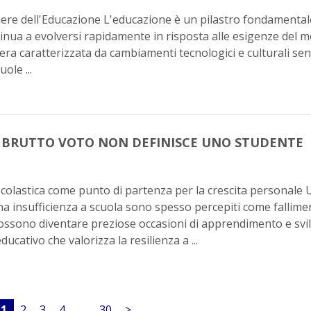
ere dell'Educazione L'educazione è un pilastro fondamentale
tinua a evolversi rapidamente in risposta alle esigenze del 
ra caratterizzata da cambiamenti tecnologici e culturali se
ole ...
BRUTTO VOTO NON DEFINISCE UNO STUDENTE
scolastica come punto di partenza per la crescita personale 
a insufficienza a scuola sono spesso percepiti come fallime
ossono diventare preziose occasioni di apprendimento e svi
ucativo che valorizza la resilienza a ...
1
2
3
4
…
30
>