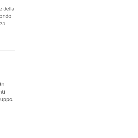
 della
mondo
nza
Un
nti
luppo.