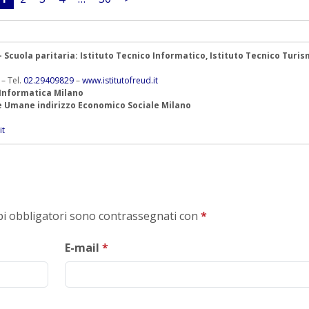
 – Scuola paritaria: Istituto Tecnico Informatico, Istituto Tecnico Turis
 – Tel.
02.29409829
–
www.istitutofreud.it
 Informatica Milano
ze Umane indirizzo Economico Sociale Milano
it
mpi obbligatori sono contrassegnati con
*
E-mail
*