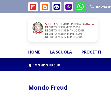
02 294 0
SCUOLA
SUPERIORE PRIVATA
PARITARIA
DECRETO N.338 MITF005006
DECRETO N.1139 MITNUQ500H
DECRETO N.2684 MIPMRI500E
DECRETO N.1717 MIPSTF500R
HOME
LA SCUOLA
PROGETTI
/
MONDO FREUD
Mondo Freud