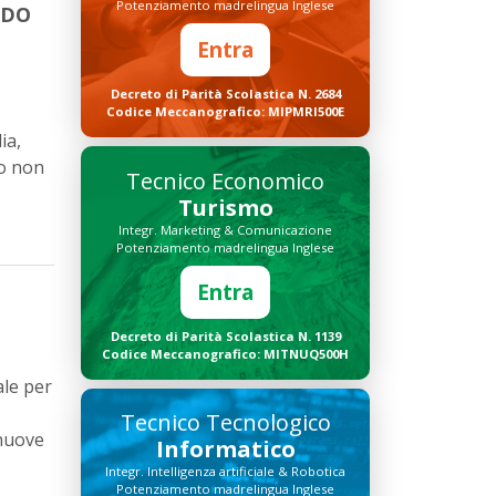
Potenziamento madrelingua Inglese
NDO
Entra
Decreto di Parità Scolastica N. 2684
Codice Meccanografico: MIPMRI500E
ia,
io non
Tecnico Economico
Turismo
Integr. Marketing & Comunicazione
Potenziamento madrelingua Inglese
Entra
Decreto di Parità Scolastica N. 1139
Codice Meccanografico: MITNUQ500H
ale per
Tecnico Tecnologico
 nuove
Informatico
Integr. Intelligenza artificiale & Robotica
Potenziamento madrelingua Inglese