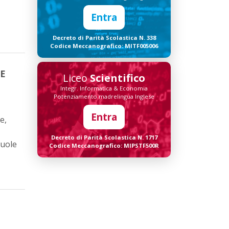
Entra
Decreto di Parità Scolastica N. 338
Codice Meccanografico: MITF005006
NE
Liceo
Scientifico
Integr. Informatica & Economia
Potenziamento madrelingua Inglese
Entra
e,
Decreto di Parità Scolastica N. 1717
cuole
Codice Meccanografico: MIPSTF500R