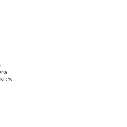
k,
arte
ici che