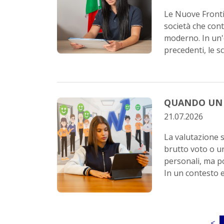
Le Nuove Fronti
società che con
moderno. In un'e
precedenti, le scu
QUANDO UN 
21.07.2026
La valutazione 
brutto voto o un
personali, ma p
In un contesto ed
<