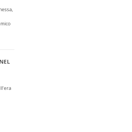
nnessa,
emico
 NEL
l'era