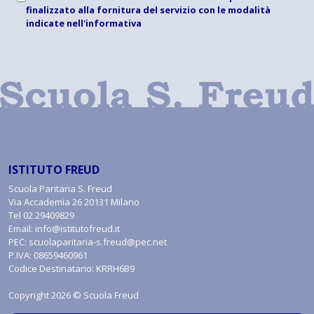
finalizzato alla fornitura del servizio con le modalità
indicate
nell'informativa
ISTITUTO FREUD
Scuola Paritaria S. Freud
Via Accademia 26 20131 Milano
Tel
02.29409829
Email:
info@istitutofreud.it
PEC:
scuolaparitaria-s.freud@pec.net
P.IVA: 08659460961
Codice Destinatario: KRRH6B9
Copyright 2026 © Scuola Freud