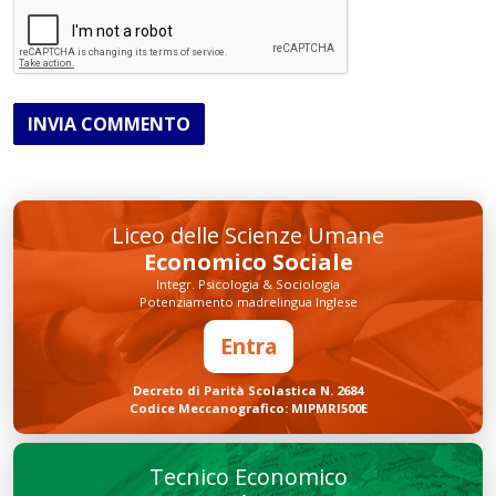
INVIA COMMENTO
Liceo delle Scienze Umane
Economico Sociale
Integr. Psicologia & Sociologia
Potenziamento madrelingua Inglese
Entra
Decreto di Parità Scolastica N. 2684
Codice Meccanografico: MIPMRI500E
Tecnico Economico