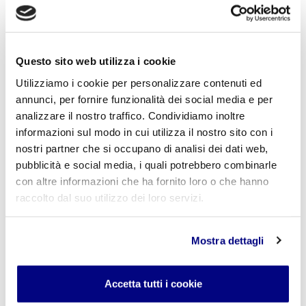
PARISI ANDREA
Porto con me un ottimo ricordo della Scuola Freud. Mi ha dato una
Questo sito web utilizza i cookie
buona preparazione e tante esperienze formative.
Utilizziamo i cookie per personalizzare contenuti ed
annunci, per fornire funzionalità dei social media e per
analizzare il nostro traffico. Condividiamo inoltre
LAURA IANDOLO
informazioni sul modo in cui utilizza il nostro sito con i
La nostra esperienza è positiva . Ormai siamo in quarta e nostro figlio
nostri partner che si occupano di analisi dei dati web,
studia molto , ma, pur avendo avuto difficoltà personali , ha avuto il
pubblicità e social media, i quali potrebbero combinarle
supporto necessario. In particolare noi genitori che ci siamo rivolti al
con altre informazioni che ha fornito loro o che hanno
Preside Pulvirenti, abbiamo ricevuto conforto e comprensione.
Crediamo che questo significhi ‘ essere e fare’ la scuola .
raccolto dal suo utilizzo dei loro servizi.
Mostra dettagli
BEATRICE ANGELI
Sono felice di aver scelto questa scuola. Ho trovato persone
preparate, un clima positivo e tante attività che hanno reso gli anni di
Accetta tutti i cookie
studio davvero piacevoli.