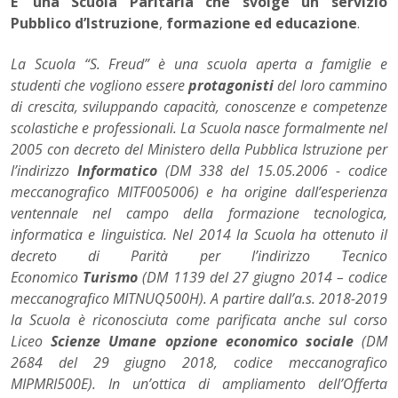
E’ una Scuola Paritaria che svolge un servizio
Pubblico d’Istruzione
,
formazione ed educazione
.
La Scuola “S. Freud” è una scuola aperta a famiglie e
studenti che vogliono essere
protagonisti
del loro cammino
di crescita, sviluppando capacità, conoscenze e competenze
scolastiche e professionali. La Scuola nasce formalmente nel
2005 con decreto del Ministero della Pubblica Istruzione per
l’indirizzo
Informatico
(DM 338 del 15.05.2006 - codice
meccanografico MITF005006) e ha origine dall’esperienza
ventennale nel campo della formazione tecnologica,
informatica e linguistica. Nel 2014 la Scuola ha ottenuto il
decreto di Parità per l’indirizzo Tecnico
Economico
Turismo
(DM 1139 del 27 giugno 2014 – codice
meccanografico MITNUQ500H). A partire dall’a.s. 2018-2019
la Scuola è riconosciuta come parificata anche sul corso
Liceo
Scienze Umane opzione economico sociale
(DM
2684 del 29 giugno 2018, codice meccanografico
MIPMRI500E). In un’ottica di ampliamento dell’Offerta