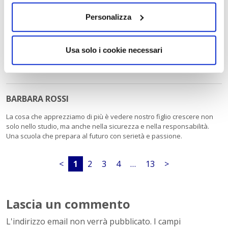
Personalizza
STEFANO BIGNAMI
Una realtà scolastica dove competenza e rapporto umano riescono a
Usa solo i cookie necessari
convivere. Gli studenti vengono seguiti e stimolati a dare il meglio,
sentendosi parte di un percorso importante
BARBARA ROSSI
La cosa che apprezziamo di più è vedere nostro figlio crescere non
solo nello studio, ma anche nella sicurezza e nella responsabilità.
Una scuola che prepara al futuro con serietà e passione.
<
1
2
3
4
…
13
>
Lascia un commento
L'indirizzo email non verrà pubblicato. I campi