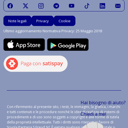
Note legali
Privacy
Cookie
Ultimo aggiornamento Normativa Privacy: 25 Maggio 2018
Hai bisogno di aiuto?
Con riferimento al presente sito, i testi, le immagini, la grafica, i marchi
e tutti contenuti e le procedure nonché le idee di realizzo di sistemi di
Chiedi a me!
procedimenti e di uso sono soggetti a copyright e alle forme di tutela
della proprietà intellettuale. Tutti i diritti sono riservati in favore di
Scuola Paritaria S.Freud Srl. È vietata qualsiasi utilizzazione, totale o