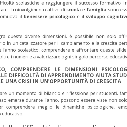
ficoltà scolastiche e raggiungere il successo formativo. Inf
ta
e il coinvolgimento attivo di
scuola e famiglia
sono ess
romuova il
benessere psicologico
e il
sviluppo cognitiv
gra queste diverse dimensioni, è possibile non solo aff
lo in un catalizzatore per il cambiamento e la crescita per
ell'anno scolastico, comprendere e affrontare queste sfid
 oltre i numeri e a valorizzare ogni singolo percorso educativ
CO, COMPRENDERE LE DIMENSIONI PSICOLOG
LLE DIFFICOLTÀ DI APPRENDIMENTO AIUTA STUD
E UNA CRISI IN UN'OPPORTUNITÀ DI CRESCITA
are un momento di bilancio e riflessione per studenti, fam
pesso emerse durante l'anno, possono essere viste non so
r comprendere meglio le dinamiche psicologiche, emo
o educativo.