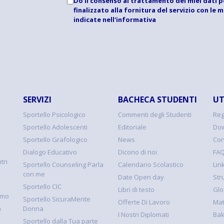
Do il consenso al trattamento dei miei dati p
finalizzato alla fornitura del servizio con le 
indicate
nell'informativa
SERVIZI
BACHECA STUDENTI
UT
Sportello Psicologico
Commenti degli Studenti
Reg
Sportello Adolescenti
Editoriale
Dow
Sportello Grafologico
News
Con
Dialogo Educativo
Dicono di noi
FA
tri
Sportello Counseling Parla
Calendario Scolastico
Link
con me
Date Open day
Str
Sportello CIC
Libri di testo
Glo
smo
Sportello SicuraMente
Offerte Di Lavoro
Mat
à
Donna
I Nostri Diplomati
Ba
Sportello dalla Tua parte