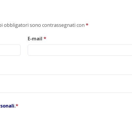
mpi obbligatori sono contrassegnati con
*
E-mail
*
rsonali
.
*