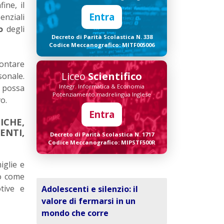
ine, il
Entra
enziali
o
degli
Decreto di Parità Scolastica N. 338
Codice Meccanografico: MITF005006
rontare
Liceo
Scientifico
sonale.
e possa
Integr. Informatica & Economia
Potenziamento madrelingua Inglese
o.
Entra
ICHE,
ENTI,
Decreto di Parità Scolastica N. 1717
Codice Meccanografico: MIPSTF500R
iglie e
lo come
tive e
Adolescenti e silenzio: il
valore di fermarsi in un
mondo che corre