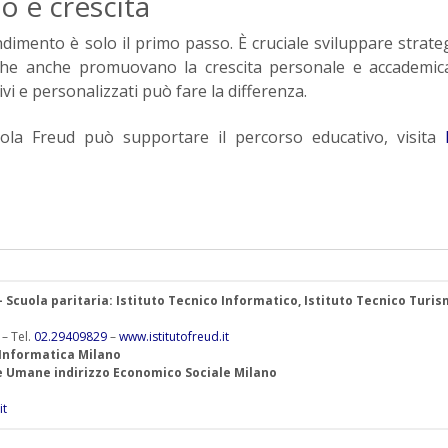
o e crescita
rendimento è solo il primo passo. È cruciale sviluppare strate
 che anche promuovano la crescita personale e accademic
ivi e personalizzati può fare la differenza.
uola Freud può supportare il percorso educativo, visita
 – Scuola paritaria: Istituto Tecnico Informatico, Istituto Tecnico Turis
 – Tel.
02.29409829
–
www.istitutofreud.it
 Informatica Milano
ze Umane indirizzo Economico Sociale Milano
it