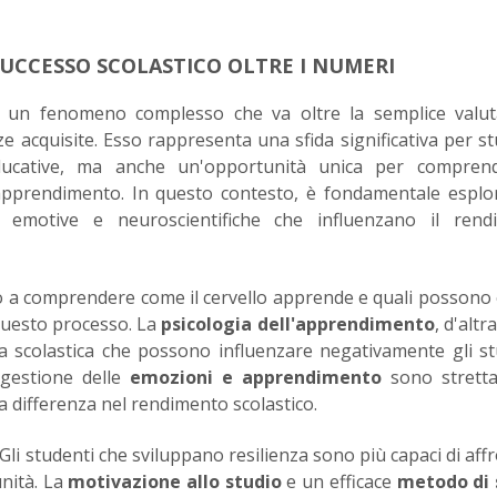
UCCESSO SCOLASTICO OLTRE I NUMERI
 è un fenomeno complesso che va oltre la semplice valut
 acquisite. Esso rappresenta una sfida significativa per st
 educative, ma anche un'opportunità unica per compren
 apprendimento. In questo contesto, è fondamentale esplo
, emotive e neuroscientifiche che influenzano il rend
o a comprendere come il cervello apprende e quali possono
 questo processo. La
psicologia dell'apprendimento
, d'altr
ia scolastica che possono influenzare negativamente gli st
: gestione delle
emozioni e apprendimento
sono strett
a differenza nel rendimento scolastico.
 Gli studenti che sviluppano resilienza sono più capaci di aff
unità. La
motivazione allo studio
e un efficace
metodo di 