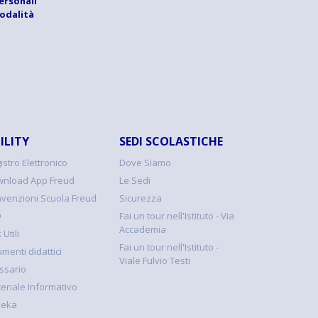
ersonali
modalità
ILITY
SEDI SCOLASTICHE
istro Elettronico
Dove Siamo
nload App Freud
Le Sedi
venzioni Scuola Freud
Sicurezza
Q
Fai un tour nell'Istituto - Via
Accademia
 Utili
Fai un tour nell'Istituto -
umenti didattici
Viale Fulvio Testi
ssario
eriale Informativo
keka