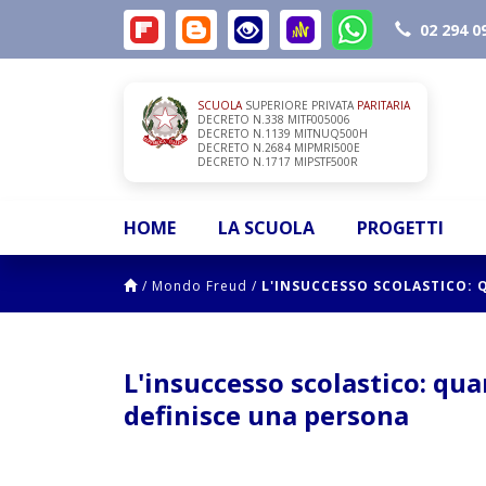
02 294 0
SCUOLA
SUPERIORE PRIVATA
PARITARIA
DECRETO N.338 MITF005006
DECRETO N.1139 MITNUQ500H
DECRETO N.2684 MIPMRI500E
DECRETO N.1717 MIPSTF500R
HOME
LA SCUOLA
PROGETTI
/
Mondo Freud
/
L'INSUCCESSO SCOLASTICO:
L'insuccesso scolastico: qu
definisce una persona