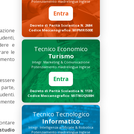
Potenziamento madrelingua Inglese
Entra
Decreto di Parità Scolastica N. 2684
azione
Codice Meccanografico: MIPMRI500E
udenti,
dere e
Tecnico Economico
rare le
Turismo
imento
Integr. Marketing & Comunicazione
Potenziamento madrelingua Inglese
Entra
 essere
a parte,
Decreto di Parità Scolastica N. 1139
udenti.
Codice Meccanografico: MITNUQ500H
amente
Tecnico Tecnologico
Informatico
rontare
Integr. Intelligenza artificiale & Robotica
studio
Potenziamento madrelingua Inglese