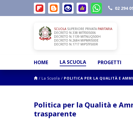
02 294 0
SCUOLA
SUPERIORE PRIVATA
PARITARIA
DECRETO N.338 MITF005006
DECRETO N.1139 MITNUQ500H
DECRETO N.2684 MIPMRI500E
DECRETO N.1717 MIPSTF500R
LA SCUOLA
HOME
PROGETTI
/
La Scuola
/
POLITICA PER LA QUALITÀ E AM
Politica per la Qualità e A
trasparente