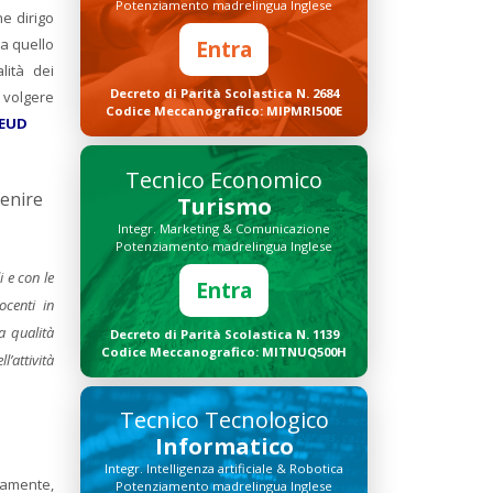
Potenziamento madrelingua Inglese
he dirigo
da quello
Entra
lità dei
Decreto di Parità Scolastica N. 2684
r volgere
Codice Meccanografico: MIPMRI500E
REUD
Tecnico Economico
venire
Turismo
Integr. Marketing & Comunicazione
Potenziamento madrelingua Inglese
 e con le
Entra
ocenti in
a qualità
Decreto di Parità Scolastica N. 1139
Codice Meccanografico: MITNUQ500H
l’attività
Tecnico Tecnologico
Informatico
Integr. Intelligenza artificiale & Robotica
neamente,
Potenziamento madrelingua Inglese