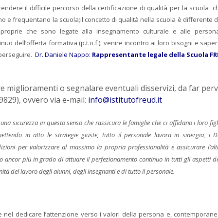
rendere il difficile percorso della certificazione di qualità per la scuola c
no e frequentano la scuola;il concetto di qualità nella scuola è differente 
 proprie che sono legate alla insegnamento culturale e alle persona
inuo dell’offerta formativa (p.t.o.f.), venire incontro ai loro bisogni e sape
a perseguire.
Dr. Daniele Nappo:
Rappresentante legale della Scuola F
e miglioramenti o segnalare eventuali disservizi, da far per
9829), ovvero via e-mail:
info@istitutofreud.it
a sicurezza in questo senso che rassicura le famiglie che ci affidano i loro figli
ettendo in atto le strategie giuste, tutto il personale lavora in sinergia, i D
zioni per valorizzare al massimo la propria professionalità e assicurare l’alt
o ancor più in grado di attuare il perfezionamento continuo in tutti gli aspetti del
ità del lavoro degli alunni, degli insegnanti e di tutto il personale.
iste nel dedicare l’attenzione verso i valori della persona e, contempora