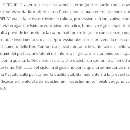
ia “S.FREUD” è aperto alle sollecitazioni esterne (anche quelle che sconv
il servizio da loro offerto, con l’intenzione di mantenere, sempre, que
EUD” vuole far crescere insieme cultura, professionalità innovativa e b
ervizi erogati dall’Istituto: educativo – didattico, formativo e gestionale. Inolt
 Qualità prevede innanzitutto la capacità di fornire le giuste conoscenze, c
 facile inserimento scolastico/professionale; altresì prevede la messa in
 il numero delle Non Conformità rilevate durante le varie fasi di monitor
eclami dei partecipanti/utenti ed, infine, a migliorare costantemente i rap
tica per la qualità, la Direzione assicura che questa sia conforme ai fini ed a
o continuo, l’efficacia del sistema di gestione per la qualità permettendo u
rma l’Istituto sulla politica per la qualità stabilita mediante sia la presenta
 efficacia è monitorata da questionari. I questionari compilati vengono c
RIA.