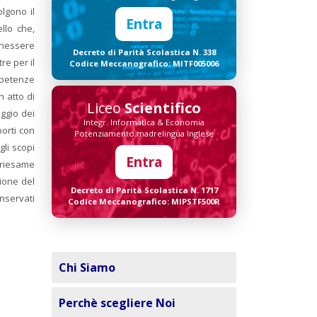
olgono il
Entra
llo che,
enessere
Decreto di Parità Scolastica N. 338
re per il
Codice Meccanografico: MITF005006
ompetenze
 atto di
Liceo
Scientifico
aggio dei
Integr. Informatica & Economia
porti con
Potenziamento madrelingua Inglese
gli scopi
Entra
n riesame
zione del
Decreto di Parità Scolastica N. 1717
onservati
Codice Meccanografico: MIPSTF500R
Chi Siamo
Perchè scegliere Noi