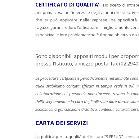
CERTIFICATO DI QUALITA’
:
Ho scelto di intrap
per prima cosa nell’interesse degli alunni che si iscrivo
che si può applicare nelle imprese, ha specificità
ragazzi.garantire loro l’efficacia e il miglioramento cont
in positivo le loro problematiche è il primo obiettivo d
Sono disponibili appositi moduli per proporr
presso l’Istituto, a mezzo posta, fax (02.2940
Le procedure certificate e periodicamente riesaminate sono un
quali stabiliamo contatti efficaci in tempo reale.In più m
collaborazione col personale non docente trovano le condi
dell’insegnamento e la cura degli allievi.In altre parole siam
scolastica: organizzazione didattica, contenuti culturali, seren
CARTA DEI SERVIZI
La politica per la qualità dell’Istituto “S.FREUD” cons