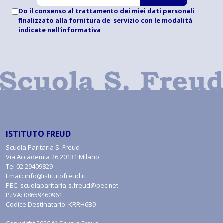
Do il consenso al trattamento dei miei dati personali
finalizzato alla fornitura del servizio con le modalità
indicate
nell'informativa
ISTITUTO FREUD
Scuola Paritaria S. Freud
Via Accademia 26 20131 Milano
Tel
02.29409829
Email:
info@istitutofreud.it
PEC:
scuolaparitaria-s.freud@pec.net
P.IVA: 08659460961
Codice Destinatario: KRRH6B9