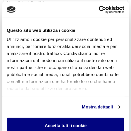
Liceo Scientifico Milano
Contattaci per maggiori informazioni:
info@istitutofreud.it
Questo sito web utilizza i cookie
Lascia un commento
Utilizziamo i cookie per personalizzare contenuti ed
L'indirizzo email non verrà pubblicato. I campi
annunci, per fornire funzionalità dei social media e per
obbligatori sono contrassegnati con
*
analizzare il nostro traffico. Condividiamo inoltre
informazioni sul modo in cui utilizza il nostro sito con i
Nome
*
nostri partner che si occupano di analisi dei dati web,
pubblicità e social media, i quali potrebbero combinarle
con altre informazioni che ha fornito loro o che hanno
raccolto dal suo utilizzo dei loro servizi.
E-mail
*
Mostra dettagli
Commento
*
Accetta tutti i cookie