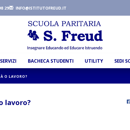
98 29
INFO@ISTITUTOFREUD.IT
SERVIZI
BACHECA STUDENTI
UTILITY
SEDI 
TÀ O LAVORO?
o lavoro?