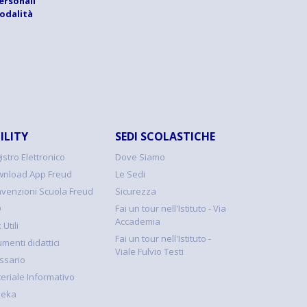
ersonali
modalità
ILITY
SEDI SCOLASTICHE
istro Elettronico
Dove Siamo
nload App Freud
Le Sedi
venzioni Scuola Freud
Sicurezza
Q
Fai un tour nell'Istituto - Via
Accademia
 Utili
Fai un tour nell'Istituto -
umenti didattici
Viale Fulvio Testi
ssario
eriale Informativo
keka