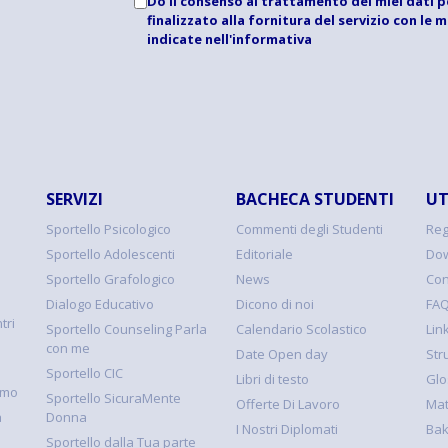
Do il consenso al trattamento dei miei dati p
finalizzato alla fornitura del servizio con le 
indicate
nell'informativa
SERVIZI
BACHECA STUDENTI
UT
Sportello Psicologico
Commenti degli Studenti
Reg
Sportello Adolescenti
Editoriale
Dow
Sportello Grafologico
News
Con
Dialogo Educativo
Dicono di noi
FA
tri
Sportello Counseling Parla
Calendario Scolastico
Link
con me
Date Open day
Str
Sportello CIC
Libri di testo
Glo
smo
Sportello SicuraMente
Offerte Di Lavoro
Mat
à
Donna
I Nostri Diplomati
Ba
Sportello dalla Tua parte