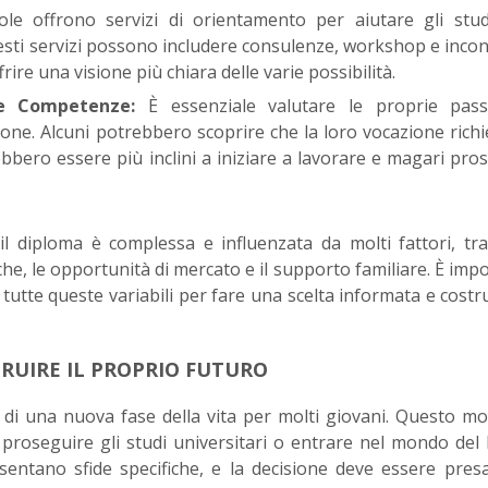
le offrono servizi di orientamento per aiutare gli stud
uesti servizi possono includere consulenze, workshop e incon
ire una visione più chiara delle varie possibilità.
 e Competenze:
È essenziale valutare le proprie pass
ne. Alcuni potrebbero scoprire che la loro vocazione rich
ebbero essere più inclini a iniziare a lavorare e magari pro
l diploma è complessa e influenzata da molti fattori, tra
he, le opportunità di mercato e il supporto familiare. È imp
utte queste variabili per fare una scelta informata e costr
RUIRE IL PROPRIO FUTURO
o di una nuova fase della vita per molti giovani. Questo 
: proseguire gli studi universitari o entrare nel mondo del 
sentano sfide specifiche, e la decisione deve essere pre