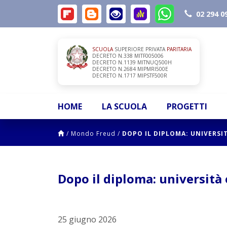
02 294 0
SCUOLA
SUPERIORE PRIVATA
PARITARIA
DECRETO N.338 MITF005006
DECRETO N.1139 MITNUQ500H
DECRETO N.2684 MIPMRI500E
DECRETO N.1717 MIPSTF500R
HOME
LA SCUOLA
PROGETTI
/
Mondo Freud
/
DOPO IL DIPLOMA: UNIVERSI
Dopo il diploma: università 
25 giugno 2026