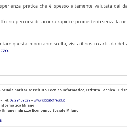
esperienza pratica che è spesso altamente valutata dai da
offrono percorsi di carriera rapidi e promettenti senza la ne
are questa importante scelta, visita il nostro articolo dett
izzo
.
 – Scuola paritaria: Istituto Tecnico Informatico, Istituto Tecnico Turis
 – Tel.
02.29409829
–
www.istitutofreud.it
 Informatica Milano
ze Umane indirizzo Economico Sociale Milano
it