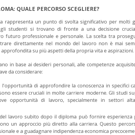
PLOMA: QUALE PERCORSO SCEGLIERE?
 rappresenta un punto di svolta significativo per molti g
gli studenti si trovano di fronte a una decisione cruci
oro futuro professionale e personale. La scelta tra prosegu
entrare direttamente nel mondo del lavoro non è mai sem
 approfondita su più aspetti della propria vita e aspirazioni.
ano in base ai desideri personali, alle competenze acquisite
iave da considerare:
e l'opportunità di approfondire la conoscenza in specifici c
no essere cruciali in molte carriere moderne. Gli studi su
e opportunità di lavoro, specialmente in settori alt
el lavoro subito dopo il diploma può fornire esperienza 
cono un approccio più diretto alla carriera. Questo perco
essionale e a guadagnare indipendenza economica precoceme