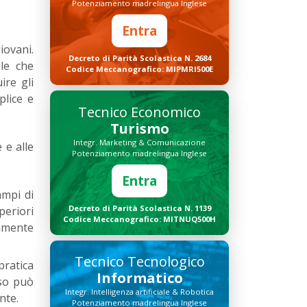
Potenziamento madrelingua Inglese
Entra
iovani.
Decreto di Parità Scolastica N. 2684
ale che
Codice Meccanografico: MIPMRI500E
ire gli
plice e
Tecnico Economico
Turismo
Integr. Marketing & Comunicazione
 e alle
Potenziamento madrelingua Inglese
Entra
ampi di
Decreto di Parità Scolastica N. 1139
periori
Codice Meccanografico: MITNUQ500H
amente
Tecnico Tecnologico
pratica
Informatico
rso può
Integr. Intelligenza artificiale & Robotica
nte.
Potenziamento madrelingua Inglese