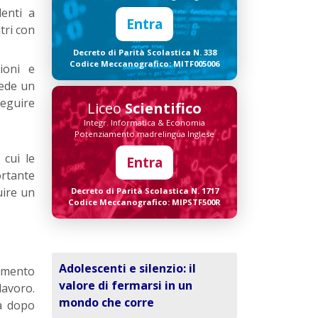
enti a
Entra
tri con
Decreto di Parità Scolastica N. 338
Codice Meccanografico: MITF005006
ioni e
iede un
seguire
Liceo
Scientifico
Integr. Informatica & Economia
Potenziamento madrelingua Inglese
 cui le
Entra
ortante
uire un
Decreto di Parità Scolastica N. 1717
Codice Meccanografico: MIPSTF500R
Adolescenti e silenzio: il
momento
valore di fermarsi in un
lavoro.
mondo che corre
sa dopo