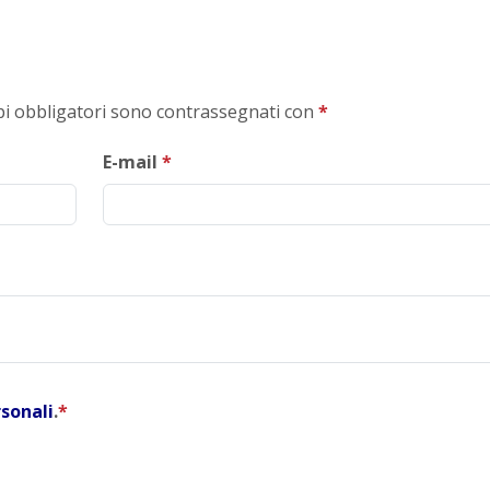
mpi obbligatori sono contrassegnati con
*
E-mail
*
rsonali
.
*