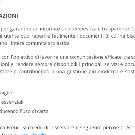
AZIONI
per garantire un'informazione tempestiva e trasparente. G
i utente può reperire facilmente i documenti di cui ha bi
no l'intera comunità scolastica.
con l'obiettivo di favorire una comunicazione efficace tra s
zioni e rendere sempre disponibili i principali servizi e doc
artacee e contribuendo a una gestione più moderna e sost
miglie
 essenziali
iducendo l'uso di carta
ola Freud, si chiede di osservare il seguente percorso: Acc
a Scuola
sito ufficiale
.