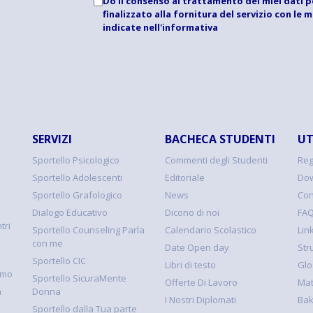
Do il consenso al trattamento dei miei dati p
finalizzato alla fornitura del servizio con le 
indicate
nell'informativa
SERVIZI
BACHECA STUDENTI
UT
Sportello Psicologico
Commenti degli Studenti
Reg
Sportello Adolescenti
Editoriale
Dow
Sportello Grafologico
News
Con
Dialogo Educativo
Dicono di noi
FA
tri
Sportello Counseling Parla
Calendario Scolastico
Link
con me
Date Open day
Str
Sportello CIC
Libri di testo
Glo
smo
Sportello SicuraMente
Offerte Di Lavoro
Mat
à
Donna
I Nostri Diplomati
Ba
Sportello dalla Tua parte