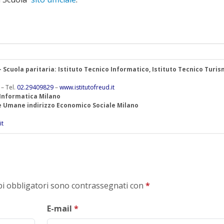
 – Scuola paritaria: Istituto Tecnico Informatico, Istituto Tecnico Turis
 – Tel.
02.29409829
–
www.istitutofreud.it
 Informatica Milano
ze Umane indirizzo Economico Sociale Milano
it
mpi obbligatori sono contrassegnati con
*
E-mail
*