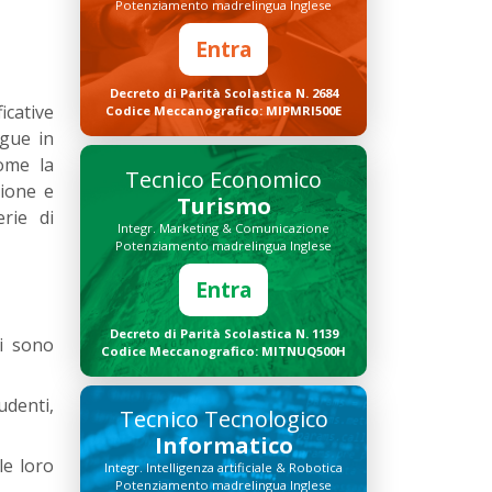
Potenziamento madrelingua Inglese
Entra
Decreto di Parità Scolastica N. 2684
icative
Codice Meccanografico: MIPMRI500E
ngue in
ome la
Tecnico Economico
zione e
Turismo
rie di
Integr. Marketing & Comunicazione
Potenziamento madrelingua Inglese
Entra
Decreto di Parità Scolastica N. 1139
ci sono
Codice Meccanografico: MITNUQ500H
udenti,
Tecnico Tecnologico
Informatico
le loro
Integr. Intelligenza artificiale & Robotica
Potenziamento madrelingua Inglese