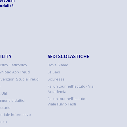
ersonali
modalità
ILITY
SEDI SCOLASTICHE
istro Elettronico
Dove Siamo
nload App Freud
Le Sedi
venzioni Scuola Freud
Sicurezza
Q
Fai un tour nell'Istituto - Via
Accademia
 Utili
Fai un tour nell'Istituto -
umenti didattici
Viale Fulvio Testi
ssario
eriale Informativo
keka