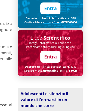
Entra
Decreto di Parità Scolastica N. 338
Codice Meccanografico: MITF005006
razie a
sogno e
Liceo
Scientifico
Integr. Informatica & Economia
cuola e
Potenziamento madrelingua Inglese
umenti,
Entra
enibile
Decreto di Parità Scolastica N. 1717
Codice Meccanografico: MIPSTF500R
Adolescenti e silenzio: il
valore di fermarsi in un
esso al
mondo che corre