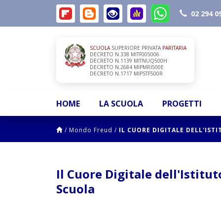
02 294 0
SCUOLA
SUPERIORE PRIVATA
PARITARIA
DECRETO N.338 MITF005006
DECRETO N.1139 MITNUQ500H
DECRETO N.2684 MIPMRI500E
DECRETO N.1717 MIPSTF500R
HOME
LA SCUOLA
PROGETTI
/
Mondo Freud
/
IL CUORE DIGITALE DELL'IST
Il Cuore Digitale dell'Istitu
Scuola