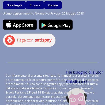
Note legali
Privacy
Cookie
Ultimo aggiornamento Normativa Privacy: 25 Maggio 2018
Hai bisogno di aiuto?
Con riferimento al presente sito, i testi, le immagini, la grafica, i marchi
e tutti contenuti e le procedure nonché le idee di realizzo di sistemi di
Chiedi a me!
procedimenti e di uso sono soggetti a copyright e alle forme di tutela
della proprietà intellettuale. Tutti i diritti sono riservati in favore di
Scuola Paritaria S.Freud Srl. È vietata qualsiasi utilizzazione, totale o
parziale, dei contenuti qui inseriti, inclusa la memorizzazione,
riproduzione, rielaborazione, diffusione o distribuzione dei contenuti