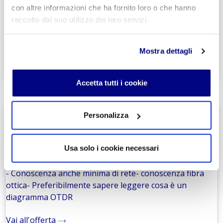
Settore:
con altre informazioni che ha fornito loro o che hanno
MARKETING
raccolto dal suo utilizzo dei loro servizi.
Competenze:
OTTIME CONOSCENZE INFORMATICHE
Mostra dettagli
Vai all'offerta
Accetta tutti i cookie
Iziwork S.P.A.
Personalizza
01/10/2025
Settore:
Usa solo i cookie necessari
Process
Competenze:
- Conoscenza anche minima di rete- conoscenza fibra
ottica- Preferibilmente sapere leggere cosa è un
diagramma OTDR
Vai all'offerta