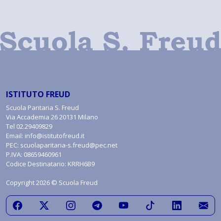
ISTITUTO FREUD
Scuola Paritaria S. Freud
Via Accademia 26 20131 Milano
Tel
02.29409829
Email:
info@istitutofreud.it
PEC:
scuolaparitaria-s.freud@pec.net
P.IVA: 08659460961
Codice Destinatario: KRRH6B9
Copyright 2026 © Scuola Freud