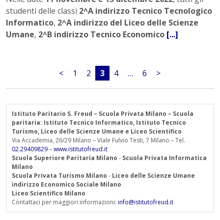
studenti delle classi
2^A indirizzo Tecnico Tecnologico
Informatico
,
2^A indirizzo del Liceo delle Scienze
Umane
,
2^B indirizzo Tecnico Economico
[...]
<
1
2
3
4
…
6
>
Istituto Paritario S. Freud – Scuola Privata Milano – Scuola
paritaria: Istituto Tecnico Informatico, Istituto Tecnico
Turismo, Liceo delle Scienze Umane e Liceo Scientifico
Via Accademia, 26/29 Milano – Viale Fulvio Testi, 7 Milano – Tel.
02.29409829
–
www.istitutofreud.it
Scuola Superiore Paritaria Milano
-
Scuola Privata Informatica
Milano
Scuola Privata Turismo Milano
-
Liceo delle Scienze Umane
indirizzo Economico Sociale Milano
Liceo Scientifico Milano
Contattaci per maggiori informazioni:
info@istitutofreud.it