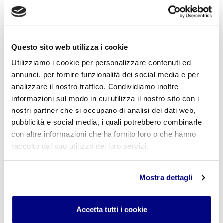
Questo sito web utilizza i cookie
Utilizziamo i cookie per personalizzare contenuti ed
annunci, per fornire funzionalità dei social media e per
USCITA DIDATTICO SPORTIVA PALESTRA DI
analizzare il nostro traffico. Condividiamo inoltre
ARRAMPICATA
informazioni sul modo in cui utilizza il nostro sito con i
7 novembre 2022
nostri partner che si occupano di analisi dei dati web,
pubblicità e social media, i quali potrebbero combinarle
Nelle date
9 novembre e 29 novembre 2022
, gli
con altre informazioni che ha fornito loro o che hanno
studenti delle classi 5^ e 4^ della
Scuola S.
raccolto dal suo utilizzo dei loro servizi.
Freud
parteciperanno all’uscita didattica presso
la
palestra di arrampicata "Manga Climbing",
sita a
[...]
Mostra dettagli
Accetta tutti i cookie