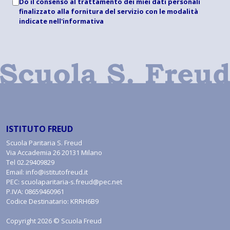
Do il consenso al trattamento dei miei dati personali
finalizzato alla fornitura del servizio con le modalità
indicate
nell'informativa
ISTITUTO FREUD
Scuola Paritaria S. Freud
Via Accademia 26 20131 Milano
Tel
02.29409829
Email:
info@istitutofreud.it
PEC:
scuolaparitaria-s.freud@pec.net
P.IVA: 08659460961
Codice Destinatario: KRRH6B9
Copyright 2026 © Scuola Freud