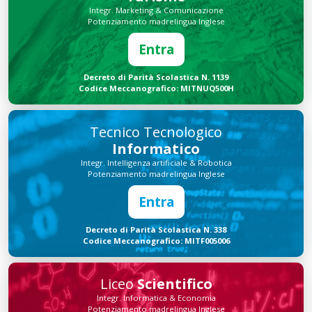
Integr. Marketing & Comunicazione
Potenziamento madrelingua Inglese
Entra
Decreto di Parità Scolastica N. 1139
Codice Meccanografico: MITNUQ500H
Tecnico Tecnologico
Informatico
Integr. Intelligenza artificiale & Robotica
Potenziamento madrelingua Inglese
Entra
Decreto di Parità Scolastica N. 338
Codice Meccanografico: MITF005006
Liceo
Scientifico
Integr. Informatica & Economia
Potenziamento madrelingua Inglese