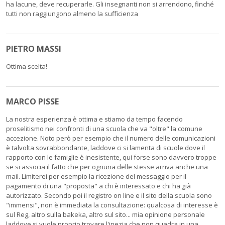
ha lacune, deve recuperarle. Gli insegnanti non si arrendono, finché
tutti non raggiungono almeno la sufficienza
PIETRO MASSI
Ottima scelta!
MARCO PISSE
La nostra esperienza è ottima e stiamo da tempo facendo
proselitismo nei confronti di una scuola che va "oltre" la comune
accezione. Noto però per esempio che il numero delle comunicazioni
è talvolta sovrabbondante, laddove ci si lamenta di scuole dove il
rapporto con le famiglie è inesistente, qui forse sono davvero troppe
se si associa il fatto che per ognuna delle stesse arriva anche una
mail. Limiterei per esempio la ricezione del messaggio per il
pagamento di una "proposta" a chi è interessato e chi ha già
autorizzato. Secondo poi il registro on line e il sito della scuola sono
"immensi", non è immediata la consultazione: qualcosa di interesse è
sul Reg, altro sulla bakeka, altro sul sito... mia opinione personale
laddove si vuole proprio trovare l'inezia che non quadra in una