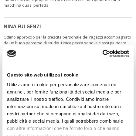
macchina quasi perfetta
NINA FULGENZI
Ottimo approccio per la crescita personale dei ragazzi accompagnato
da un buon percorso di studio. Unica pecca sono le classi piuttosto
numerose e con soggetti difficili che svuotano di contenuto le lezioni
(sprecando tempo didattico proprio per tali soggetti). Giudizio
complessivo più che buono ma consiglio maggior rigore per alcuni
soggetti, con rimproveri fuori dalle ore di lezione, valorizzando quindi
il tempo speso per la didattica.
Questo sito web utilizza i cookie
Utilizziamo i cookie per personalizzare contenuti ed
annunci, per fornire funzionalità dei social media e per
OLINDA PIO
analizzare il nostro traffico. Condividiamo inoltre
Ottimo istituto, molta attenzione alla comunicazione e
informazioni sul modo in cui utilizza il nostro sito con i
all'informazione sulle varie iniziative anche extrascolastiche, sito web
nostri partner che si occupano di analisi dei dati web,
completo e utile non solo per la verifica dell'andamento dello
studente, ma anche per la parte amministrativa. Il preside molto
pubblicità e social media, i quali potrebbero combinarle
attento alla puntualità ed al rispetto delle regole, oltre ovviamente
con altre informazioni che ha fornito loro o che hanno
agli aspetti formativi.
raccolto dal suo utilizzo dei loro servizi.