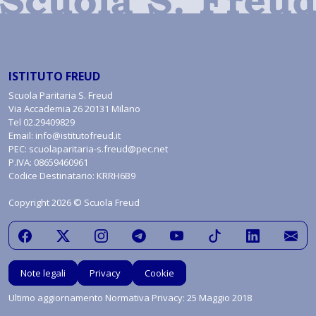
ISTITUTO FREUD
Scuola Paritaria S. Freud
Via Accademia 26 20131 Milano
Tel
02.29409829
Email:
info@istitutofreud.it
PEC:
scuolaparitaria-s.freud@pec.net
P.IVA: 08659460961
Codice Destinatario: KRRH6B9
Copyright 2026 © Scuola Freud
Note legali
Privacy
Cookie
Ultimo aggiornamento Normativa Privacy: 25 Maggio 2018