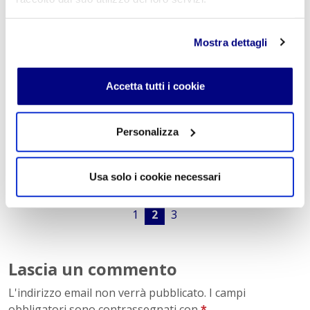
NICOLETTA FERRI
Mostra dettagli
Una scuola che nn posso nn sponsorizzare. Contentissima di
mandare mio figlio al Freud
Accetta tutti i cookie
VITTORIO FURGEVE
Personalizza
il mio commento va alla scuola e al suo operato , da genitore sono
contento che la scuola si faccia carico di situazioni legate alla vita , un
bel messaggio per i nostri ragazzi buon lavoro a tutti voi
Usa solo i cookie necessari
1
2
3
Lascia un commento
L'indirizzo email non verrà pubblicato. I campi
obbligatori sono contrassegnati con
*