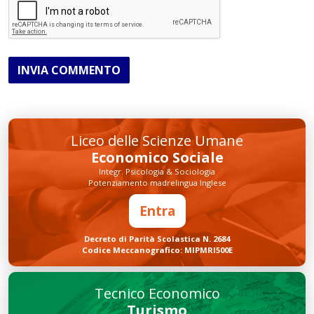
INVIA COMMENTO
Liceo delle Scienze Umane
Economico Sociale
Integr. Psicologia & Sociologia
Potenziamento madrelingua Inglese
Entra
Decreto di Parità Scolastica N. 2684
Codice Meccanografico: MIPMRI500E
Tecnico Economico
Turismo