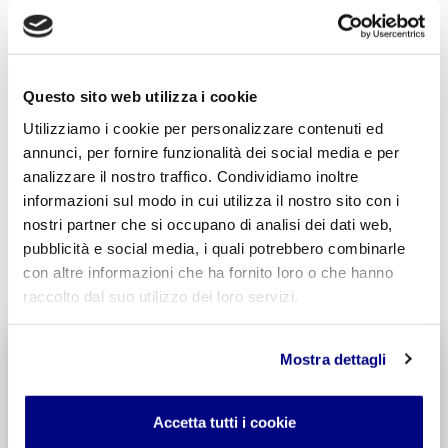
Acconsento al trattamento dei
dati personali
.
*
Questo sito web utilizza i cookie
Utilizziamo i cookie per personalizzare contenuti ed
annunci, per fornire funzionalità dei social media e per
analizzare il nostro traffico. Condividiamo inoltre
informazioni sul modo in cui utilizza il nostro sito con i
nostri partner che si occupano di analisi dei dati web,
pubblicità e social media, i quali potrebbero combinarle
INVIA COMMENTO
con altre informazioni che ha fornito loro o che hanno
raccolto dal suo utilizzo dei loro servizi.
Liceo delle Scienze Umane
Mostra dettagli
Economico Sociale
Integr. Psicologia & Sociologia
Potenziamento madrelingua Inglese
Accetta tutti i cookie