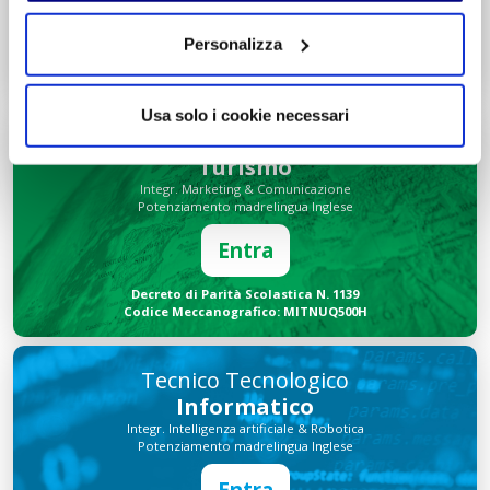
Entra
Personalizza
Decreto di Parità Scolastica N. 2684
Codice Meccanografico: MIPMRI500E
Usa solo i cookie necessari
Tecnico Economico
Turismo
Integr. Marketing & Comunicazione
Potenziamento madrelingua Inglese
Entra
Decreto di Parità Scolastica N. 1139
Codice Meccanografico: MITNUQ500H
Tecnico Tecnologico
Informatico
Integr. Intelligenza artificiale & Robotica
Potenziamento madrelingua Inglese
Entra