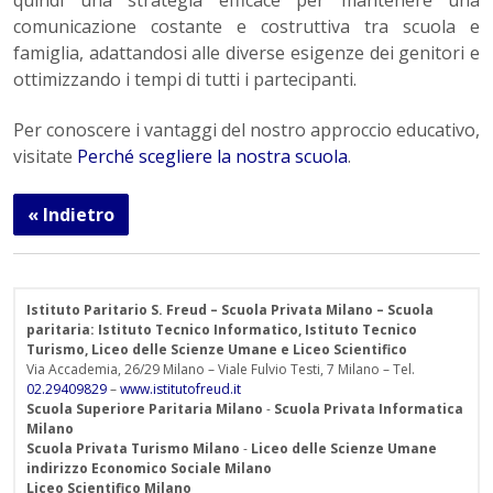
quindi una strategia efficace per mantenere una
comunicazione costante e costruttiva tra scuola e
famiglia, adattandosi alle diverse esigenze dei genitori e
ottimizzando i tempi di tutti i partecipanti.
Per conoscere i vantaggi del nostro approccio educativo,
visitate
Perché scegliere la nostra scuola
.
« Indietro
Istituto Paritario S. Freud – Scuola Privata Milano – Scuola
paritaria: Istituto Tecnico Informatico, Istituto Tecnico
Turismo, Liceo delle Scienze Umane e Liceo Scientifico
Via Accademia, 26/29 Milano – Viale Fulvio Testi, 7 Milano – Tel.
02.29409829
–
www.istitutofreud.it
Scuola Superiore Paritaria Milano
-
Scuola Privata Informatica
Milano
Scuola Privata Turismo Milano
-
Liceo delle Scienze Umane
indirizzo Economico Sociale Milano
Liceo Scientifico Milano