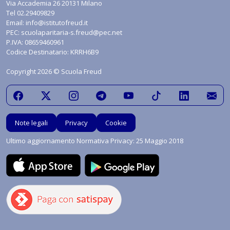
Via Accademia 26 20131 Milano
Tel
02.29409829
Email:
info@istitutofreud.it
PEC:
scuolaparitaria-s.freud@pec.net
P.IVA: 08659460961
Codice Destinatario: KRRH6B9
Copyright 2026 © Scuola Freud
Note legali
Privacy
Cookie
Ultimo aggiornamento Normativa Privacy: 25 Maggio 2018