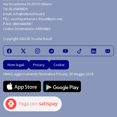
Via Accademia 26 20131 Milano
Tel
02.29409829
Email:
info@istitutofreud.it
PEC:
scuolaparitaria-s.freud@pec.net
P.IVA: 08659460961
Codice Destinatario: KRRH6B9
Copyright 2026 © Scuola Freud
Note legali
Privacy
Cookie
Ultimo aggiornamento Normativa Privacy: 25 Maggio 2018