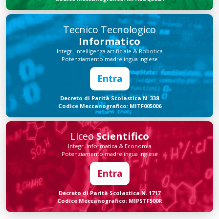
Tecnico Tecnologico
Informatico
Integr. Intelligenza artificiale & Robotica
Potenziamento madrelingua Inglese
Entra
Decreto di Parità Scolastica N. 338
Codice Meccanografico: MITF005006
Liceo
Scientifico
Integr. Informatica & Economia
Potenziamento madrelingua Inglese
Entra
Decreto di Parità Scolastica N. 1717
Codice Meccanografico: MIPSTF500R