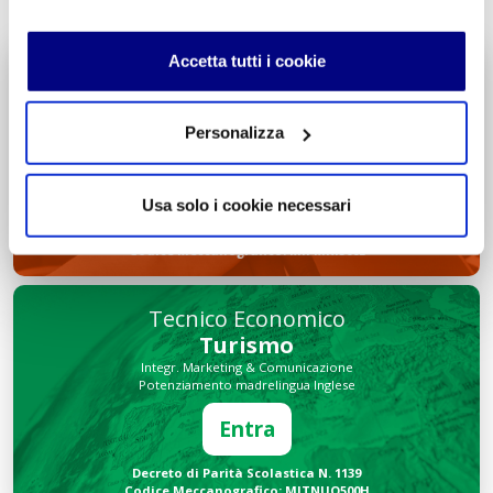
Accetta tutti i cookie
Liceo delle Scienze Umane
Economico Sociale
Integr. Psicologia & Sociologia
Personalizza
Potenziamento madrelingua Inglese
Entra
Usa solo i cookie necessari
Decreto di Parità Scolastica N. 2684
Codice Meccanografico: MIPMRI500E
Tecnico Economico
Turismo
Integr. Marketing & Comunicazione
Potenziamento madrelingua Inglese
Entra
Decreto di Parità Scolastica N. 1139
Codice Meccanografico: MITNUQ500H