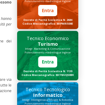
Potenziamento madrelingua Inglese
ossono
Entra
i hanno
Decreto di Parità Scolastica N. 2684
sità per
Codice Meccanografico: MIPMRI500E
Tecnico Economico
ne dei
Turismo
Integr. Marketing & Comunicazione
Potenziamento madrelingua Inglese
Entra
Decreto di Parità Scolastica N. 1139
Codice Meccanografico: MITNUQ500H
are via
utte le
Tecnico Tecnologico
tazione
Informatico
Integr. Intelligenza artificiale & Robotica
Potenziamento madrelingua Inglese