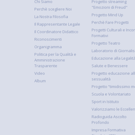
Chi Siamo
Progetto streaming
"Emozioni di Freud"
Perchè scegliere Noi
Progetto Mind Up
La Nostra Filosofia
Perchè Fare Progetti
Il Rappresentante Legale
Progetti Culturali e Incon
Il Coordinatore Didattico
Formativi
Riconoscimenti
Progetto Teatro
Organigramma
Laboratorio di Giornali
Politica per la Qualità e
Educazione alla Legalit
Amministrazione
Trasparente
Salute e Benessere
Video
Progetto educazione al
sessualità
Album
Progetto “timidissimo m
Scuola e Volontariato
Sport in Istituto
Valorizziamo le Eccelle
Radioguida Ascolto
Profondo
Impresa Formativa