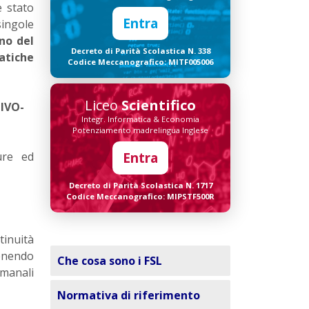
è stato
Entra
singole
rno del
Decreto di Parità Scolastica N. 338
atiche
Codice Meccanografico: MITF005006
Liceo
Scientifico
TIVO-
Integr. Informatica & Economia
Potenziamento madrelingua Inglese
Entra
ure ed
Decreto di Parità Scolastica N. 1717
Codice Meccanografico: MIPSTF500R
tinuità
tenendo
Che cosa sono i FSL
imanali
Normativa di riferimento