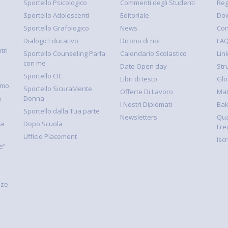
Sportello Psicologico
Commenti degli Studenti
Reg
Sportello Adolescenti
Editoriale
Dow
Sportello Grafologico
News
Con
Dialogo Educativo
Dicono di noi
FA
tri
Sportello Counseling Parla
Calendario Scolastico
Link
con me
Date Open day
Str
Sportello CIC
Libri di testo
Glo
smo
Sportello SicuraMente
Offerte Di Lavoro
Mat
à
Donna
I Nostri Diplomati
Ba
Sportello dalla Tua parte
Newsletters
Qua
la
Dopo Scuola
Fre
Ufficio Placement
Isc
e”
nze