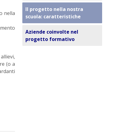
Il progetto nella nostra
o nella
scuola: caratteristiche
tamento
Aziende coinvolte nel
progetto formativo
llievi,
re (o a
ardanti