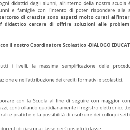
ogni didattici degli alunni, all’interno della nostra scuola 
lunni e famiglie con l’intento di poter rispondere alle 
percorso di crescita sono aspetti molto curati all’inte
f didattico cercare di offrire soluzioni alle problem
de con il nostro Coordinatore Scolastico -DIALOGO EDUCA
utti i livelli, la massima semplificazione delle proced
azione e nell’attribuzione dei crediti formativi e scolastici.
llaborare con la Scuola al fine di seguire con maggior con
azzi, controllando quotidianamente il registro elettronico ,
rali e pratiche e la possibilità di usufruire dei colloqui sett
docenti di ciascuna classe nei Consigli di classe.