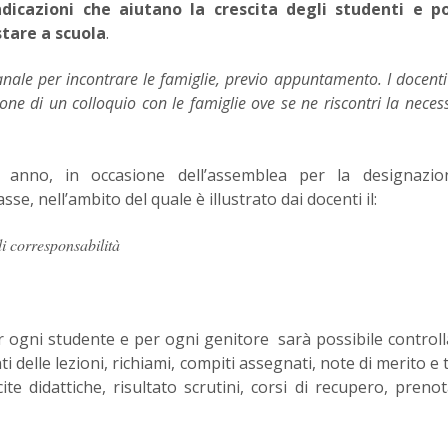
dicazioni che aiutano la crescita degli studenti e p
stare a scuola
.
anale per incontrare le famiglie, previo appuntamento.
I docent
one di un colloquio con le famiglie ove se ne riscontri la neces
o anno, in occasione dell’assemblea per la designazio
sse, nell’ambito del quale è illustrato dai docenti il:
di corresponsabilità
r ogni studente e per ogni genitore sarà possibile controll
i delle lezioni, richiami, compiti assegnati, note di merito e t
ite didattiche, risultato scrutini, corsi di recupero, preno