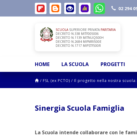
02 294 0
SCUOLA
SUPERIORE PRIVATA
PARITARIA
DECRETO N.338 MITF005006
DECRETO N.1139 MITNUQ500H
DECRETO N.2684 MIPMRI500E
DECRETO N.1717 MIPSTF500R
HOME
LA SCUOLA
PROGETTI
/
FSL (ex PCTO)
/
Il progetto nella nostra scuola:
Sinergia Scuola Famiglia
La Scuola intende collaborare con le fami