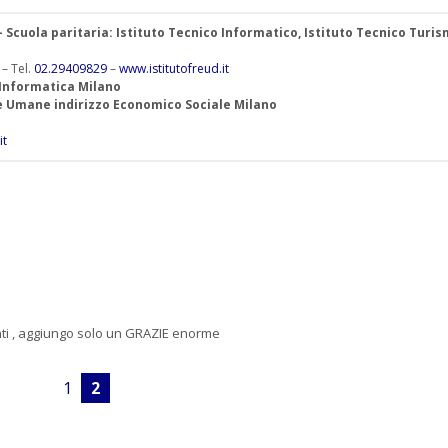
 – Scuola paritaria: Istituto Tecnico Informatico, Istituto Tecnico Turis
 – Tel.
02.29409829
–
www.istitutofreud.it
 Informatica Milano
ze Umane indirizzo Economico Sociale Milano
it
enti , aggiungo solo un GRAZIE enorme
1
2