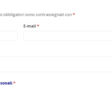
mpi obbligatori sono contrassegnati con
*
E-mail
*
rsonali
.
*