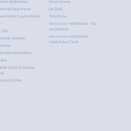
istro Elettronico
Dove Siamo
nload App Freud
Le Sedi
venzioni Scuola Freud
Sicurezza
Q
Fai un tour nell'Istituto - Via
Accademia
 Utili
Fai un tour nell'Istituto -
umenti didattici
Viale Fulvio Testi
ssario
eriale Informativo
keka
nto costa la Scuola
ud
rizioni Online