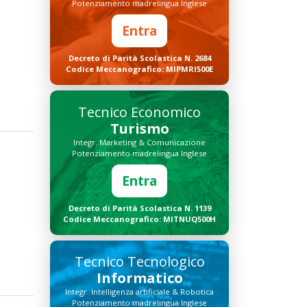
Potenziamento madrelingua Inglese
Entra
Decreto di Parità Scolastica N. 2684
Codice Meccanografico: MIPMRI500E
Tecnico Economico
Turismo
Integr. Marketing & Comunicazione
Potenziamento madrelingua Inglese
Entra
Decreto di Parità Scolastica N. 1139
Codice Meccanografico: MITNUQ500H
Tecnico Tecnologico
Informatico
Integr. Intelligenza artificiale & Robotica
Potenziamento madrelingua Inglese