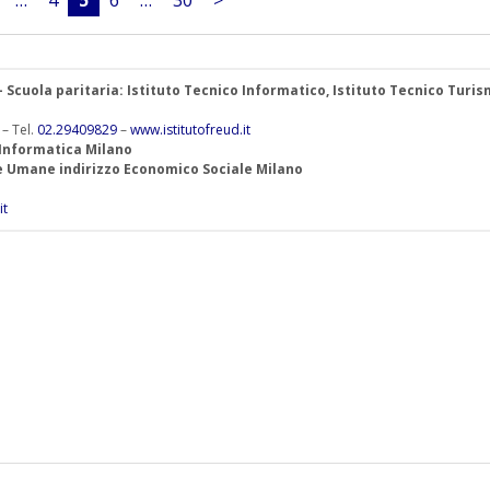
…
4
5
6
…
30
>
 – Scuola paritaria: Istituto Tecnico Informatico, Istituto Tecnico Turis
 – Tel.
02.29409829
–
www.istitutofreud.it
 Informatica Milano
ze Umane indirizzo Economico Sociale Milano
it