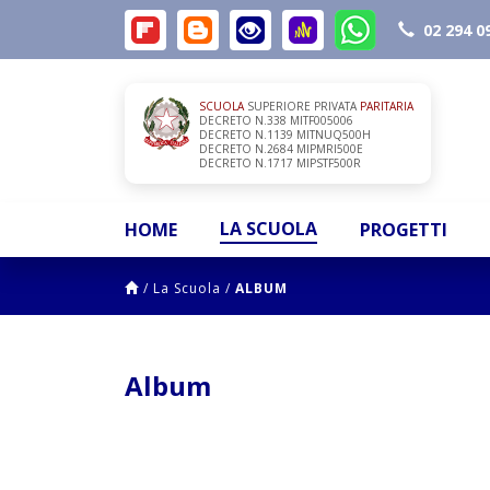
02 294 0
SCUOLA
SUPERIORE PRIVATA
PARITARIA
DECRETO N.338 MITF005006
DECRETO N.1139 MITNUQ500H
DECRETO N.2684 MIPMRI500E
DECRETO N.1717 MIPSTF500R
LA SCUOLA
HOME
PROGETTI
/
La Scuola
/
ALBUM
Album