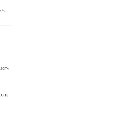
nto,
ESCITA
PARTE