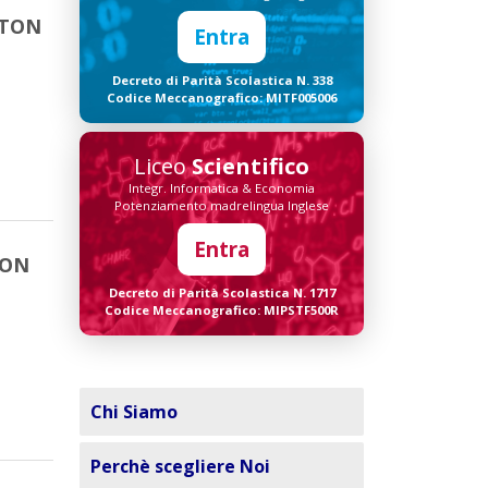
GTON
Entra
Decreto di Parità Scolastica N. 338
Codice Meccanografico: MITF005006
Liceo
Scientifico
Integr. Informatica & Economia
Potenziamento madrelingua Inglese
Entra
TON
Decreto di Parità Scolastica N. 1717
Codice Meccanografico: MIPSTF500R
Chi Siamo
Perchè scegliere Noi