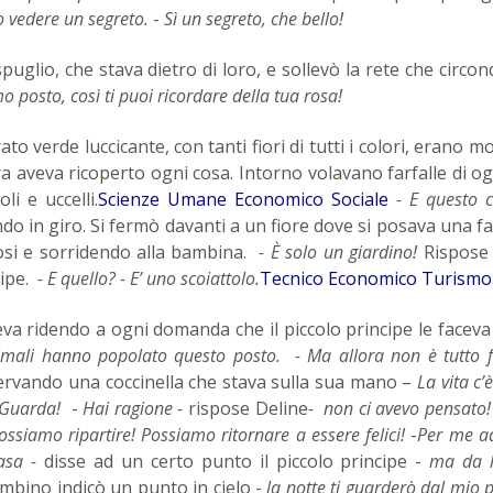
io vedere un segreto.
-
Sì un segreto, che bello!
glio, che stava dietro di loro, e sollevò la rete che circon
mo posto, così ti puoi ricordare della tua rosa!
 verde luccicante, con tanti fiori di tutti i colori, erano mol
 aveva ricoperto ogni cosa. Intorno volavano farfalle di og
li e uccelli.
Scienze Umane Economico Sociale
- E questo c
do in giro. Si fermò davanti a un fiore dove si posava una far
osi e sorridendo alla bambina.
- È solo un giardino!
Rispose
ipe.
- E quello?
- E’ uno scoiattolo.
Tecnico Economico Turismo
a ridendo a ogni domanda che il piccolo principe le facev
nimali hanno popolato questo posto.
- Ma allora non è tutto 
servando una coccinella che stava sulla sua mano –
La vita c’
i! Guarda!
-
Hai ragione -
rispose Deline
- non ci avevo pensato! 
ssiamo ripartire! Possiamo ritornare a essere felici!
-
Per me a
casa -
disse ad un certo punto il piccolo principe -
ma da l
ambino indicò un punto in cielo -
la notte ti guarderò dal mio 