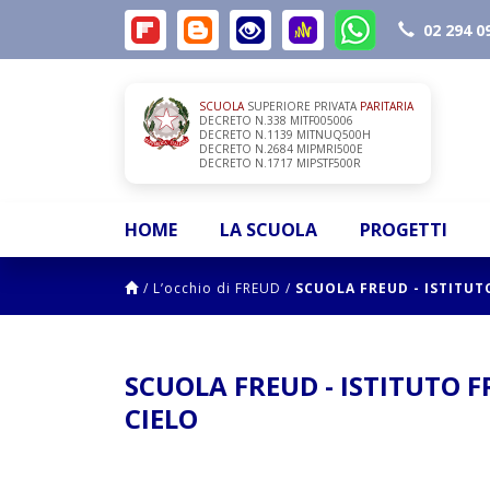
02 294 0
SCUOLA
SUPERIORE PRIVATA
PARITARIA
DECRETO N.338 MITF005006
DECRETO N.1139 MITNUQ500H
DECRETO N.2684 MIPMRI500E
DECRETO N.1717 MIPSTF500R
HOME
LA SCUOLA
PROGETTI
/
L’occhio di FREUD
/
SCUOLA FREUD - ISTITUT
SCUOLA FREUD - ISTITUTO F
CIELO