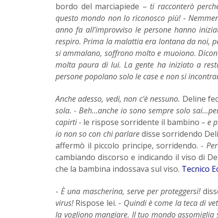
bordo del marciapiede –
ti racconterò perc
questo mondo non lo riconosco più!
-
Nemmen
anno fa all’improvviso le persone hanno inizia
respiro. Prima la malattia era lontana da noi, po
si ammalano, soffrono molto e muoiono. Dicono
molta paura di lui. La gente ha iniziato a resta
persone popolano solo le case e non si incontra
Anche adesso, vedi, non c'è nessuno.
Deline fe
sola.
- Beh…anche io sono sempre solo sai…per
capirti -
le rispose sorridente il bambino
– e p
io non so con chi parlare
disse sorridendo Del
affermò il piccolo principe, sorridendo.
- Pe
cambiando discorso e indicando il viso di D
che la bambina indossava sul viso.
Tecnico 
-
È una mascherina, serve per proteggersi!
diss
virus!
Rispose lei. -
Quindi è
c
ome la teca di ve
la vogliono mangiare. Il tuo mondo assomiglia 