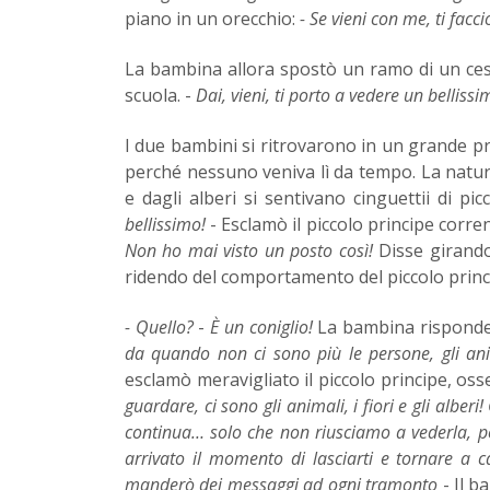
piano in un orecchio:
- Se vieni con me, ti facc
La bambina allora spostò un ramo di un cespu
scuola. -
Dai, vieni, ti porto a vedere un bellissi
I due bambini si ritrovarono in un grande prato
perché nessuno veniva lì da tempo. La natura
e dagli alberi si sentivano cinguettii di picco
bellissimo!
- Esclamò il piccolo principe corren
Non ho mai visto un posto così!
Disse girand
ridendo del comportamento del piccolo princ
- Quello?
-
È un coniglio!
La bambina rispondev
da quando non ci sono più le persone, gli a
esclamò meravigliato il piccolo principe, os
guardare, ci sono gli animali, i fiori e gli alber
continua… solo che non riusciamo a vederla, po
arrivato il momento di lasciarti e tornare a 
manderò dei messaggi ad ogni tramonto
- Il b