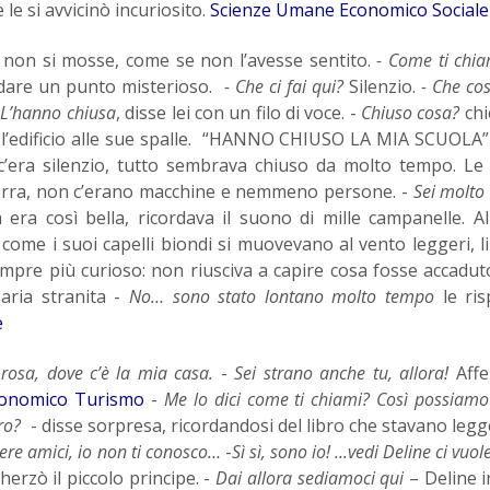
 le si avvicinò incuriosito.
Scienze Umane Economico Sociale
non si mosse, come se non l’avesse sentito.
- Come ti chi
rdare un punto misterioso.
- Che ci fai qui?
Silenzio.
- Che cos
.
L’hanno chiusa
, disse lei con un filo di voce. -
Chiuso cosa?
chi
l’edificio alle sue spalle. “HANNO CHIUSO LA MIA SCUOLA”
c’era silenzio, tutto sembrava chiuso da molto tempo. Le
terra, non c’erano macchine e nemmeno persone. -
Sei molto
 era così bella, ricordava il suono di mille campanelle. Al
e i suoi capelli biondi si muovevano al vento leggeri, li
empre più curioso: non riusciva a capire cosa fosse accadut
aria stranita -
No… sono stato lontano molto tempo
le ris
e
 rosa, dove c’è la mia casa.
-
Sei strano anche tu, allora!
Affe
conomico Turismo
-
Me lo dici come ti chiami? Così possiamo
bro?
- disse sorpresa, ricordandosi del libro che stavano leg
ere amici, io non ti conosco…
-
Sì sì, sono io! ...vedi Deline ci vuol
cherzò il piccolo principe. -
Dai allora sediamoci qui
– Deline in