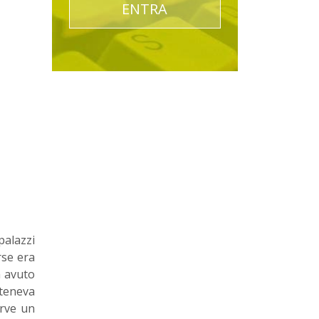
ENTRA
palazzi
rse era
à avuto
 teneva
arve un