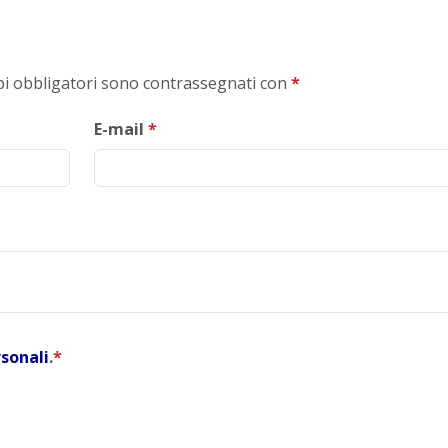
mpi obbligatori sono contrassegnati con
*
E-mail
*
rsonali
.
*