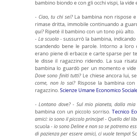
bambino biondo e con gli occhi vispi, la vide e
-
Ciao, tu chi sei?
La bambina non rispose e 
rimase dritta, immobile continuando a gua
qui?
Ripeté il bambino con un tono più alto
-
La scuola -
sussurrò la bambina, indicando 
scandendo bene le parole. Intorno a loro 
erano piene di erbacce e carte sparse per 
le disse il ragazzino ridendo. La sua risata
bambina lo guardò per un momento e vide com
Dove sono finiti tutti?
Le chiese ancora lui, s
come, non lo sai?
Rispose la bambina con 
ragazzino.
Scienze Umane Economico Social
-
Lontano dove?
-
Sul mio pianeta, dalla mia
bambina con un piccolo sorriso.
Tecnico E
amici: io sono il piccolo principe
! -
Quello del li
scuola -
io sono Deline e non so se potremo ess
di pazienza per essere amici, ci vuole tempo
! S