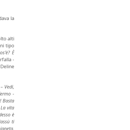
dava la
to alti
ni tipo
os’è? È
falla -
 Deline
a
– Vedi,
fermo
-
è! Basta
La vita
desso è
assù ti
pianeta,