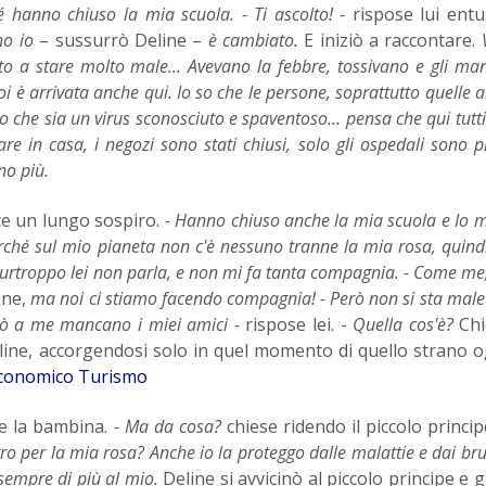
hé hanno chiuso la mia scuola.
- Ti ascolto! -
rispose lui entu
o io
– sussurrò Deline –
è cambiato.
E iniziò a raccontare.
to a stare molto male... Avevano la febbre, tossivano e gli man
i è arrivata anche qui. Io so che le persone, soprattutto quelle 
 che sia un virus sconosciuto e spaventoso… pensa che qui tutt
re in casa, i negozi sono stati chiusi, solo gli ospedali sono p
no più.
ce un lungo sospiro.
- Hanno chiuso anche la mia scuola e Io m
ché sul mio pianeta non c'è nessuno tranne la mia rosa, quind
urtroppo lei non parla, e non mi fa tanta compagnia.
- Come me
ine,
ma noi ci stiamo facendo compagnia!
- Però non si sta male
rò a me mancano i miei amici -
rispose lei. -
Quella cos'è?
Chi
eline, accorgendosi solo in quel momento di quello strano 
Economico Turismo
e la bambina.
- Ma da cosa?
chiese ridendo il piccolo princi
tro per la mia rosa? Anche io la proteggo dalle malattie e dai br
sempre di più al mio.
Deline si avvicinò al piccolo principe e g