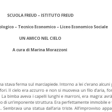
SCUOLA FREUD – ISTITUTO FREUD
logico – Tecnico Economico – Liceo Economico Sociale
UN AMICO NEL CIELO
A cura di Marina Morazzoni
a stava ferma sul marciapiede. Intorno a lei c’erano alcuni 
fori. Il cielo era azzurro e non si muoveva un filo d’aria, fo
o
La bimba aveva i capelli lunghi e marroni, era magra: avr
ncello di un’imponente struttura. Era perfettamente immobile e
... Sembrava una statua dall’aria triste. All’improvviso app