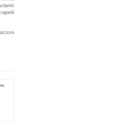
esclamò
capelli
azzoni
mo,