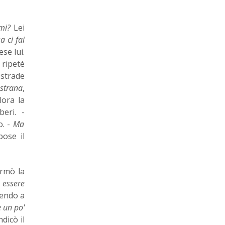
ami?
Lei
a ci fai
ese lui.
 ripeté
 strade
 strana
,
lora la
beri. -
o. -
Ma
pose il
rmò la
 essere
gendo a
e un po'
dicò il