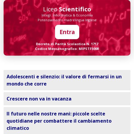
Liceo
Scientifico
Integr. Informatica & Economia
Potenziamento madrelingua Inglese
Entra
Decreto di Parità Scolastica N. 1717
Codice Meccanografico: MIPSTF500R
Adolescenti e silenzio: il valore di fermarsi in un
mondo che corre
Crescere non va in vacanza
Il futuro nelle nostre mani: piccole scelte
quotidiane per combattere il cambiamento
climatico