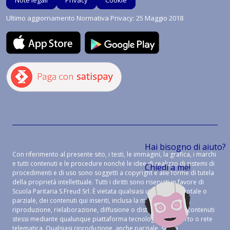
Note legali
Privacy
Cookie
Ultimo aggiornamento Normativa Privacy: 25 Maggio 2018
Hai bisogno di aiuto?
Con riferimento al presente sito, i testi, le immagini, la grafica, i marchi
e tutti contenuti e le procedure nonché le idee di realizzo di sistemi di
Chiedi a me!
procedimenti e di uso sono soggetti a copyright e alle forme di tutela
della proprietà intellettuale. Tutti i diritti sono riservati in favore di
Scuola Paritaria S.Freud Srl. È vietata qualsiasi utilizzazione, totale o
parziale, dei contenuti qui inseriti, inclusa la memorizzazione,
riproduzione, rielaborazione, diffusione o distribuzione dei contenuti
stessi mediante qualunque piattaforma tecnologica, supporto o rete
telematica. Qualsiasi riproduzione, anche parziale, senza