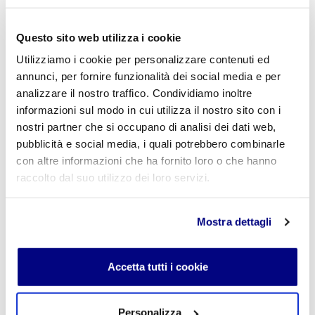
Lascia un commento
L'indirizzo email non verrà pubblicato. I campi
Questo sito web utilizza i cookie
obbligatori sono contrassegnati con
*
Utilizziamo i cookie per personalizzare contenuti ed
annunci, per fornire funzionalità dei social media e per
Nome
*
analizzare il nostro traffico. Condividiamo inoltre
informazioni sul modo in cui utilizza il nostro sito con i
nostri partner che si occupano di analisi dei dati web,
pubblicità e social media, i quali potrebbero combinarle
E-mail
*
con altre informazioni che ha fornito loro o che hanno
raccolto dal suo utilizzo dei loro servizi.
Mostra dettagli
Commento
*
Accetta tutti i cookie
Acconsento al trattamento dei
dati personali
.
*
Personalizza