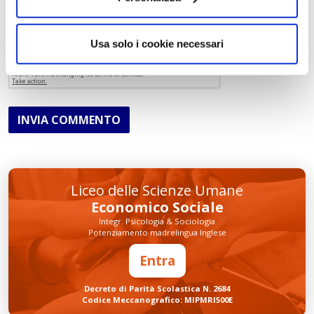
Usa solo i cookie necessari
INVIA COMMENTO
Liceo delle Scienze Umane
Economico Sociale
Integr. Psicologia & Sociologia
Potenziamento madrelingua Inglese
Entra
Decreto di Parità Scolastica N. 2684
Codice Meccanografico: MIPMRI500E