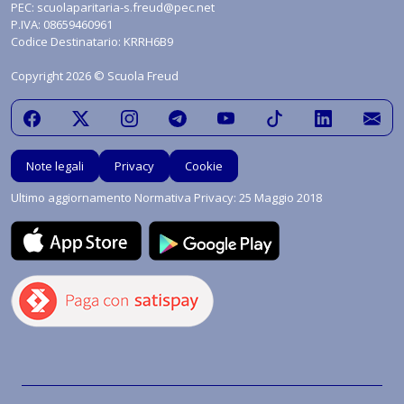
PEC:
scuolaparitaria-s.freud@pec.net
P.IVA: 08659460961
Codice Destinatario: KRRH6B9
Copyright 2026 © Scuola Freud
Note legali
Privacy
Cookie
Ultimo aggiornamento Normativa Privacy: 25 Maggio 2018