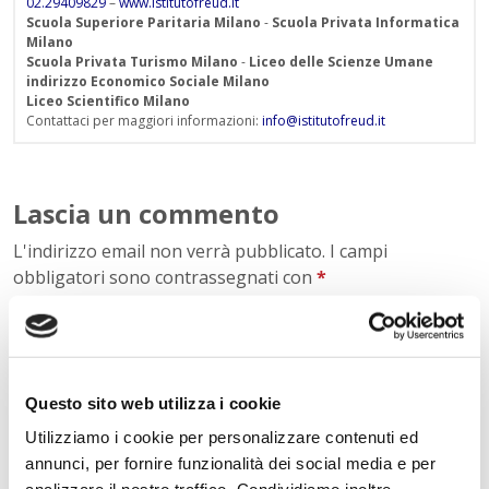
02.29409829
–
www.istitutofreud.it
Scuola Superiore Paritaria Milano
-
Scuola Privata Informatica
Milano
Scuola Privata Turismo Milano
-
Liceo delle Scienze Umane
indirizzo Economico Sociale Milano
Liceo Scientifico Milano
Contattaci per maggiori informazioni:
info@istitutofreud.it
Lascia un commento
L'indirizzo email non verrà pubblicato. I campi
obbligatori sono contrassegnati con
*
Nome
*
Questo sito web utilizza i cookie
E-mail
*
Utilizziamo i cookie per personalizzare contenuti ed
annunci, per fornire funzionalità dei social media e per