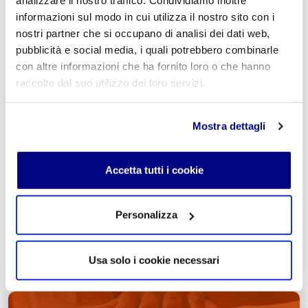
analizzare il nostro traffico. Condividiamo inoltre
informazioni sul modo in cui utilizza il nostro sito con i
nostri partner che si occupano di analisi dei dati web,
Commento
*
pubblicità e social media, i quali potrebbero combinarle
con altre informazioni che ha fornito loro o che hanno
raccolto dal suo utilizzo dei loro servizi.
Acconsento al trattamento dei
dati personali
.
*
Mostra dettagli
Accetta tutti i cookie
Personalizza
INVIA COMMENTO
Usa solo i cookie necessari