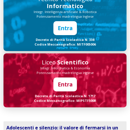
Informatico
Integr. Intelligenza artificiale & Robotica
Potenziamento madrelingua Inglese
Entra
Decreto di Parità Scolastica N. 338
Codice Meccanografico: MITF005006
Liceo
Scientifico
Integr. Informatica & Economia
Potenziamento madrelingua Inglese
Entra
Decreto di Parità Scolastica N. 1717
Codice Meccanografico: MIPSTF500R
Adolescenti e silenzio: il valore di fermarsi in un