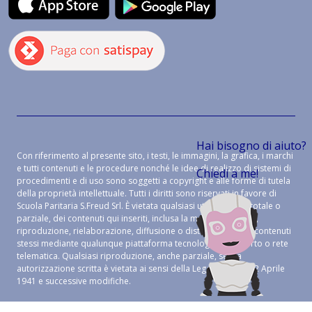
Hai bisogno di aiuto?
Con riferimento al presente sito, i testi, le immagini, la grafica, i marchi
e tutti contenuti e le procedure nonché le idee di realizzo di sistemi di
Chiedi a me!
procedimenti e di uso sono soggetti a copyright e alle forme di tutela
della proprietà intellettuale. Tutti i diritti sono riservati in favore di
Scuola Paritaria S.Freud Srl. È vietata qualsiasi utilizzazione, totale o
parziale, dei contenuti qui inseriti, inclusa la memorizzazione,
riproduzione, rielaborazione, diffusione o distribuzione dei contenuti
stessi mediante qualunque piattaforma tecnologica, supporto o rete
telematica. Qualsiasi riproduzione, anche parziale, senza
autorizzazione scritta è vietata ai sensi della Legge 633 del 22 Aprile
1941 e successive modifiche.
CREDITS:
ALEIDE WEB AGENCY