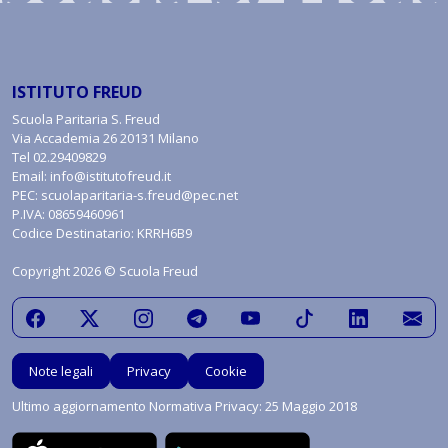
ISTITUTO FREUD
Scuola Paritaria S. Freud
Via Accademia 26 20131 Milano
Tel
02.29409829
Email:
info@istitutofreud.it
PEC:
scuolaparitaria-s.freud@pec.net
P.IVA: 08659460961
Codice Destinatario: KRRH6B9
Copyright 2026 © Scuola Freud
Note legali
Privacy
Cookie
Ultimo aggiornamento Normativa Privacy: 25 Maggio 2018