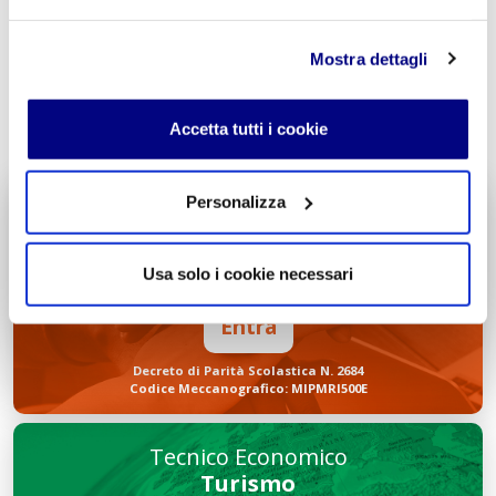
Mostra dettagli
INVIA COMMENTO
Accetta tutti i cookie
Personalizza
Liceo delle Scienze Umane
Economico Sociale
Integr. Psicologia & Sociologia
Usa solo i cookie necessari
Potenziamento madrelingua Inglese
Entra
Decreto di Parità Scolastica N. 2684
Codice Meccanografico: MIPMRI500E
Tecnico Economico
Turismo