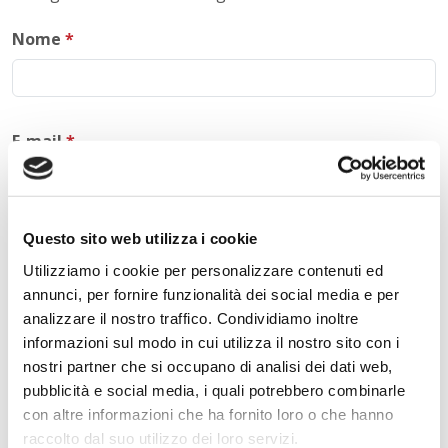
Nome
*
E-mail
*
Questo sito web utilizza i cookie
Commento
*
Utilizziamo i cookie per personalizzare contenuti ed
annunci, per fornire funzionalità dei social media e per
analizzare il nostro traffico. Condividiamo inoltre
informazioni sul modo in cui utilizza il nostro sito con i
nostri partner che si occupano di analisi dei dati web,
Acconsento al trattamento dei
dati personali
.
*
pubblicità e social media, i quali potrebbero combinarle
con altre informazioni che ha fornito loro o che hanno
raccolto dal suo utilizzo dei loro servizi.