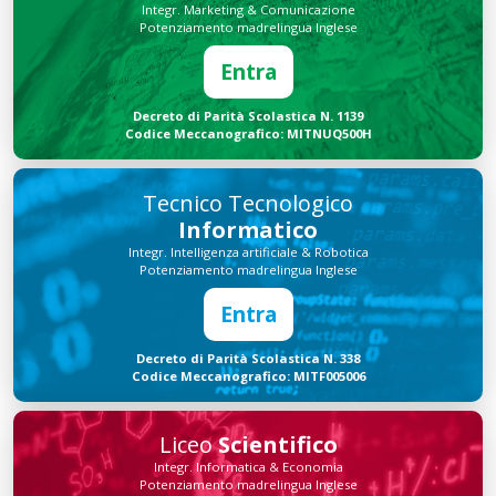
Integr. Marketing & Comunicazione
Potenziamento madrelingua Inglese
Entra
Decreto di Parità Scolastica N. 1139
Codice Meccanografico: MITNUQ500H
Tecnico Tecnologico
Informatico
Integr. Intelligenza artificiale & Robotica
Potenziamento madrelingua Inglese
Entra
Decreto di Parità Scolastica N. 338
Codice Meccanografico: MITF005006
Liceo
Scientifico
Integr. Informatica & Economia
Potenziamento madrelingua Inglese