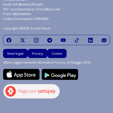
Email:
info@istitutofreud.it
PEC:
scuolaparitaria-s.freud@pec.net
P.IVA: 08659460961
Codice Destinatario: KRRH6B9
Copyright 2026 © Scuola Freud
Note legali
Privacy
Cookie
Ultimo aggiornamento Normativa Privacy: 25 Maggio 2018