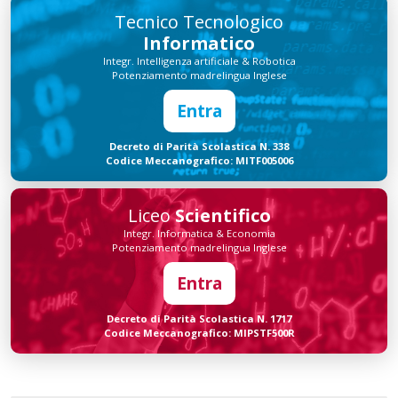
Tecnico Tecnologico
Informatico
Integr. Intelligenza artificiale & Robotica
Potenziamento madrelingua Inglese
Entra
Decreto di Parità Scolastica N. 338
Codice Meccanografico: MITF005006
Liceo
Scientifico
Integr. Informatica & Economia
Potenziamento madrelingua Inglese
Entra
Decreto di Parità Scolastica N. 1717
Codice Meccanografico: MIPSTF500R