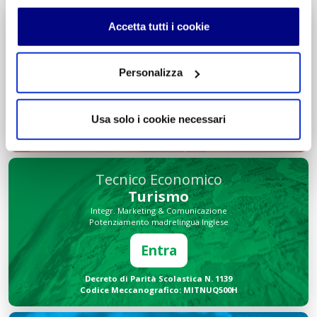
Liceo delle Scienze Umane
Accetta tutti i cookie
Economico Sociale
Integr. Psicologia & Sociologia
Potenziamento madrelingua Inglese
Personalizza
Entra
Usa solo i cookie necessari
Decreto di Parità Scolastica N. 2684
Codice Meccanografico: MIPMRI500E
Tecnico Economico
Turismo
Integr. Marketing & Comunicazione
Potenziamento madrelingua Inglese
Entra
Decreto di Parità Scolastica N. 1139
Codice Meccanografico: MITNUQ500H