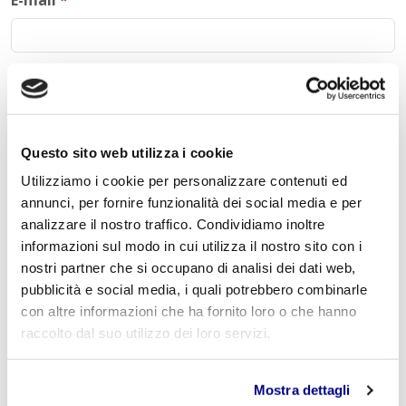
E-mail
*
Commento
*
Questo sito web utilizza i cookie
Utilizziamo i cookie per personalizzare contenuti ed
annunci, per fornire funzionalità dei social media e per
Acconsento al trattamento dei
dati personali
.
*
analizzare il nostro traffico. Condividiamo inoltre
informazioni sul modo in cui utilizza il nostro sito con i
nostri partner che si occupano di analisi dei dati web,
pubblicità e social media, i quali potrebbero combinarle
con altre informazioni che ha fornito loro o che hanno
raccolto dal suo utilizzo dei loro servizi.
INVIA COMMENTO
Mostra dettagli