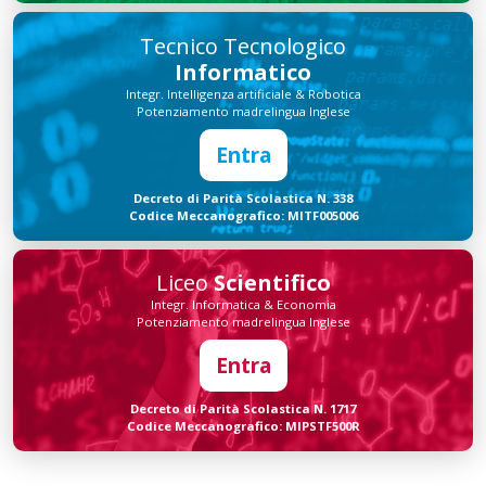
Tecnico Tecnologico
Informatico
Integr. Intelligenza artificiale & Robotica
Potenziamento madrelingua Inglese
Entra
Decreto di Parità Scolastica N. 338
Codice Meccanografico: MITF005006
Liceo
Scientifico
Integr. Informatica & Economia
Potenziamento madrelingua Inglese
Entra
Decreto di Parità Scolastica N. 1717
Codice Meccanografico: MIPSTF500R