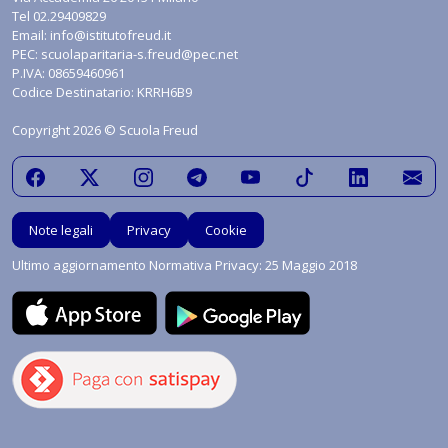
Tel
02.29409829
Email:
info@istitutofreud.it
PEC:
scuolaparitaria-s.freud@pec.net
P.IVA: 08659460961
Codice Destinatario: KRRH6B9
Copyright 2026 © Scuola Freud
Note legali
Privacy
Cookie
Ultimo aggiornamento Normativa Privacy: 25 Maggio 2018