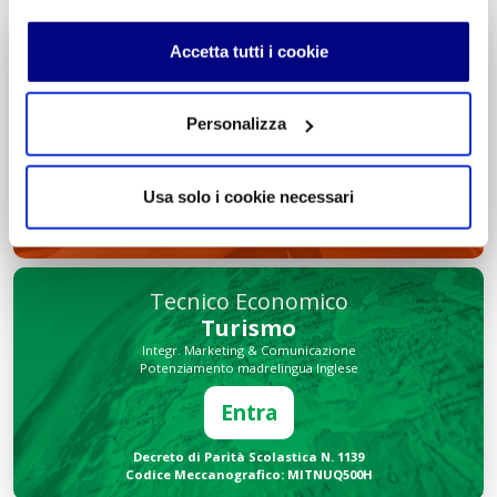
Accetta tutti i cookie
Liceo delle Scienze Umane
Economico Sociale
Integr. Psicologia & Sociologia
Personalizza
Potenziamento madrelingua Inglese
Entra
Usa solo i cookie necessari
Decreto di Parità Scolastica N. 2684
Codice Meccanografico: MIPMRI500E
Tecnico Economico
Turismo
Integr. Marketing & Comunicazione
Potenziamento madrelingua Inglese
Entra
Decreto di Parità Scolastica N. 1139
Codice Meccanografico: MITNUQ500H