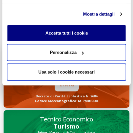
Mostra dettagli
INVIA COMMENTO
Accetta tutti i cookie
Personalizza
Liceo delle Scienze Umane
Economico Sociale
Integr. Psicologia & Sociologia
Usa solo i cookie necessari
Potenziamento madrelingua Inglese
Entra
Decreto di Parità Scolastica N. 2684
Codice Meccanografico: MIPMRI500E
Tecnico Economico
Turismo
Integr. Marketing & Comunicazione