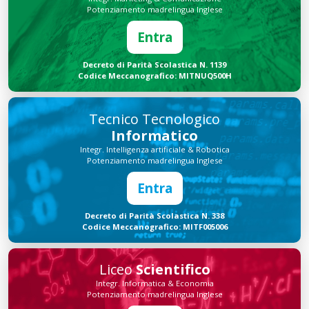
Potenziamento madrelingua Inglese
Entra
Decreto di Parità Scolastica N. 1139
Codice Meccanografico: MITNUQ500H
Tecnico Tecnologico
Informatico
Integr. Intelligenza artificiale & Robotica
Potenziamento madrelingua Inglese
Entra
Decreto di Parità Scolastica N. 338
Codice Meccanografico: MITF005006
Liceo
Scientifico
Integr. Informatica & Economia
Potenziamento madrelingua Inglese