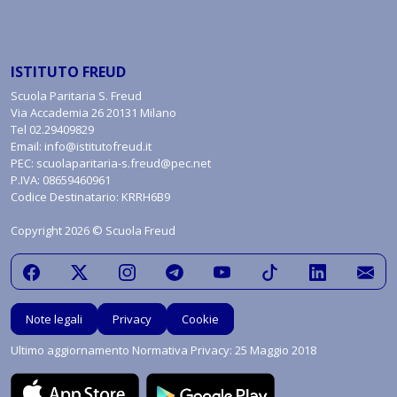
ISTITUTO FREUD
Scuola Paritaria S. Freud
Via Accademia 26 20131 Milano
Tel
02.29409829
Email:
info@istitutofreud.it
PEC:
scuolaparitaria-s.freud@pec.net
P.IVA: 08659460961
Codice Destinatario: KRRH6B9
Copyright 2026 © Scuola Freud
Note legali
Privacy
Cookie
Ultimo aggiornamento Normativa Privacy: 25 Maggio 2018