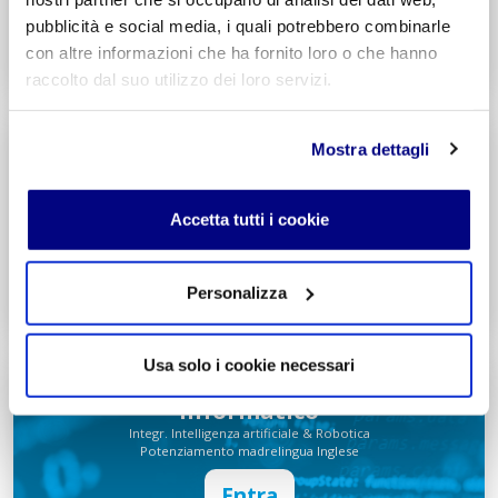
Entra
pubblicità e social media, i quali potrebbero combinarle
con altre informazioni che ha fornito loro o che hanno
Decreto di Parità Scolastica N. 2684
Codice Meccanografico: MIPMRI500E
raccolto dal suo utilizzo dei loro servizi.
Tecnico Economico
Mostra dettagli
Turismo
Integr. Marketing & Comunicazione
Potenziamento madrelingua Inglese
Accetta tutti i cookie
Entra
Personalizza
Decreto di Parità Scolastica N. 1139
Codice Meccanografico: MITNUQ500H
Usa solo i cookie necessari
Tecnico Tecnologico
Informatico
Integr. Intelligenza artificiale & Robotica
Potenziamento madrelingua Inglese
Entra