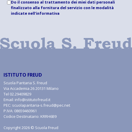
Do il consenso al trattamento dei miei dati personali
finalizzato alla fornitura del servizio con le modalità
indicate
nell'informativa
ISTITUTO FREUD
Scuola Paritaria S. Freud
Via Accademia 26 20131 Milano
Tel
02.29409829
Email:
info@istitutofreud.it
PEC:
scuolaparitaria-s.freud@pec.net
P.IVA: 08659460961
Codice Destinatario: KRRH6B9
Copyright 2026 © Scuola Freud