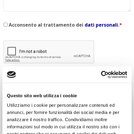
Acconsento al trattamento dei
dati personali
.
*
INVIA COMMENTO
Questo sito web utilizza i cookie
Utilizziamo i cookie per personalizzare contenuti ed
Liceo delle Scienze Umane
annunci, per fornire funzionalità dei social media e per
Economico Sociale
analizzare il nostro traffico. Condividiamo inoltre
Integr. Psicologia & Sociologia
Potenziamento madrelingua Inglese
informazioni sul modo in cui utilizza il nostro sito con i
nostri partner che si occupano di analisi dei dati web,