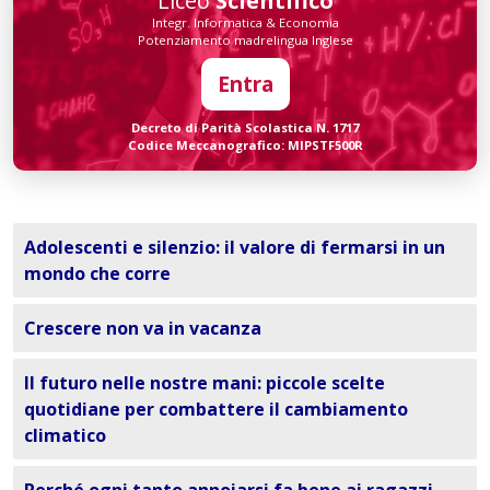
Liceo
Scientifico
Integr. Informatica & Economia
Potenziamento madrelingua Inglese
Entra
Decreto di Parità Scolastica N. 1717
Codice Meccanografico: MIPSTF500R
Adolescenti e silenzio: il valore di fermarsi in un
mondo che corre
Crescere non va in vacanza
Il futuro nelle nostre mani: piccole scelte
quotidiane per combattere il cambiamento
climatico