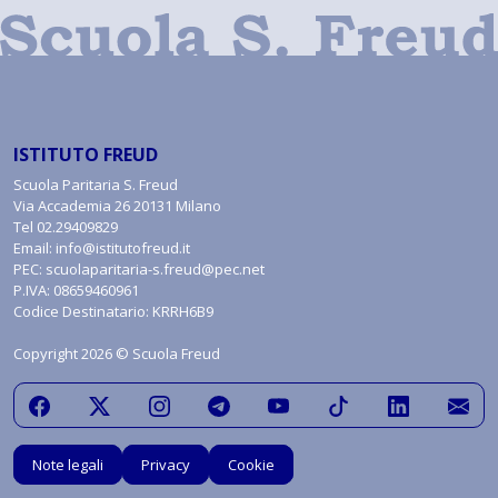
ISTITUTO FREUD
Scuola Paritaria S. Freud
Via Accademia 26 20131 Milano
Tel
02.29409829
Email:
info@istitutofreud.it
PEC:
scuolaparitaria-s.freud@pec.net
P.IVA: 08659460961
Codice Destinatario: KRRH6B9
Copyright 2026 © Scuola Freud
Note legali
Privacy
Cookie