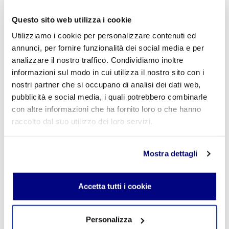
L'indirizzo email non verrà pubblicato. I campi
obbligatori sono contrassegnati con
*
Questo sito web utilizza i cookie
Utilizziamo i cookie per personalizzare contenuti ed
Nome
*
annunci, per fornire funzionalità dei social media e per
analizzare il nostro traffico. Condividiamo inoltre
informazioni sul modo in cui utilizza il nostro sito con i
nostri partner che si occupano di analisi dei dati web,
E-mail
*
pubblicità e social media, i quali potrebbero combinarle
con altre informazioni che ha fornito loro o che hanno
raccolto dal suo utilizzo dei loro servizi.
Commento
*
Mostra dettagli
Accetta tutti i cookie
Acconsento al trattamento dei
dati personali
.
*
Personalizza