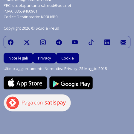
PEC:
scuolaparitaria-s.freud@pec.net
P.IVA: 08659460961
Codice Destinatario: KRRH6B9
Copyright 2026 © Scuola Freud
Note legali
Privacy
Cookie
Ultimo aggiornamento Normativa Privacy: 25 Maggio 2018