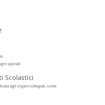
e
li
ogni speciali
i Scolastici
cata agli organi collegiali, come: