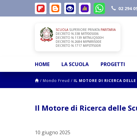
02 294 0
SCUOLA
SUPERIORE PRIVATA
PARITARIA
DECRETO N.338 MITF005006
DECRETO N.1139 MITNUQ500H
DECRETO N.2684 MIPMRI500E
DECRETO N.1717 MIPSTF500R
HOME
LA SCUOLA
PROGETTI
/
Mondo Freud
/
IL MOTORE DI RICERCA DELLE
Il Motore di Ricerca delle Sc
10 giugno 2025