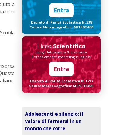
aiuta a
Entra
mazioni
Decreto di Parità Scolastica N. 338
Codice Meccanografico: MITF005006
'Scuola
Liceo
Scientifico
Integr. Informatica & Economia
Potenziamento madrelingua Inglese
risorsa
Entra
 Questo
liane,
Decreto di Parità Scolastica N. 1717
Codice Meccanografico: MIPSTF500R
Adolescenti e silenzio: il
valore di fermarsi in un
mondo che corre