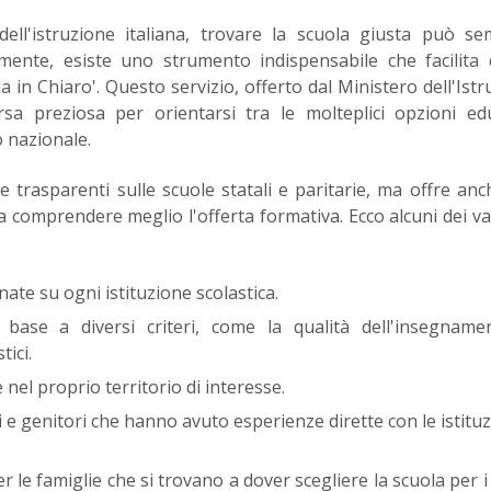
ll'istruzione italiana, trovare la scuola giusta può se
mente, esiste uno strumento indispensabile che facilita
ola in Chiaro'. Questo servizio, offerto dal Ministero dell'Istr
sa preziosa per orientarsi tra le molteplici opzioni ed
o nazionale.
 e trasparenti sulle scuole statali e paritarie, ma offre an
 a comprendere meglio l'offerta formativa. Ecco alcuni dei v
te su ogni istituzione scolastica.
 base a diversi criteri, come la qualità dell'insegname
tici.
 nel proprio territorio di interesse.
 e genitori che hanno avuto esperienze dirette con le istituz
le famiglie che si trovano a dover scegliere la scuola per i