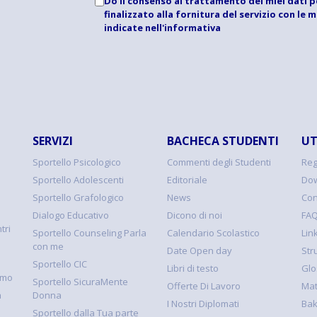
Do il consenso al trattamento dei miei dati p
finalizzato alla fornitura del servizio con le 
indicate
nell'informativa
SERVIZI
BACHECA STUDENTI
UT
Sportello Psicologico
Commenti degli Studenti
Reg
Sportello Adolescenti
Editoriale
Dow
Sportello Grafologico
News
Con
Dialogo Educativo
Dicono di noi
FA
tri
Sportello Counseling Parla
Calendario Scolastico
Link
con me
Date Open day
Str
Sportello CIC
Libri di testo
Glo
smo
Sportello SicuraMente
Offerte Di Lavoro
Mat
à
Donna
I Nostri Diplomati
Ba
Sportello dalla Tua parte