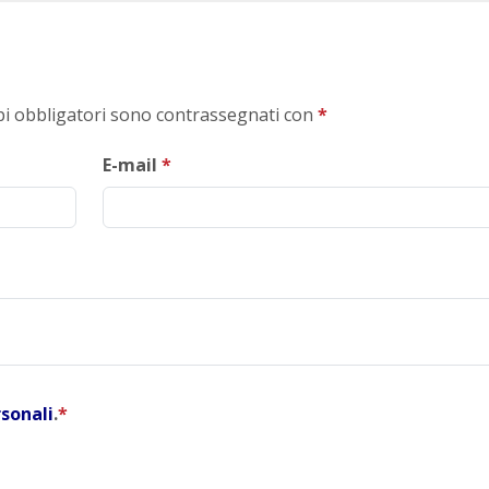
mpi obbligatori sono contrassegnati con
*
E-mail
*
rsonali
.
*