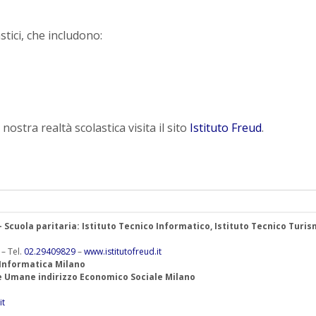
astici, che includono:
ostra realtà scolastica visita il sito
Istituto Freud
.
 – Scuola paritaria: Istituto Tecnico Informatico, Istituto Tecnico Turis
 – Tel.
02.29409829
–
www.istitutofreud.it
 Informatica Milano
ze Umane indirizzo Economico Sociale Milano
it