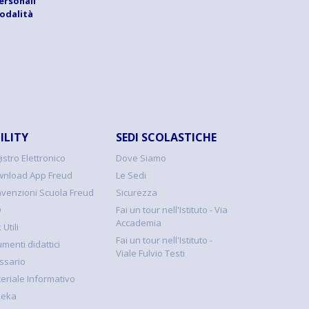
ersonali
modalità
ILITY
SEDI SCOLASTICHE
istro Elettronico
Dove Siamo
nload App Freud
Le Sedi
venzioni Scuola Freud
Sicurezza
Q
Fai un tour nell'Istituto - Via
Accademia
 Utili
Fai un tour nell'Istituto -
umenti didattici
Viale Fulvio Testi
ssario
eriale Informativo
keka