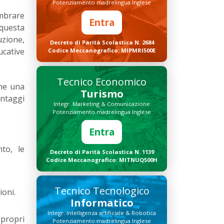
Potenziamento madrelingua Inglese
mbrare
Entra
 questa
uzione,
Decreto di Parità Scolastica N. 2684
ucative
Codice Meccanografico: MIPMRI500E
Tecnico Economico
che una
Turismo
antaggi
Integr. Marketing & Comunicazione
Potenziamento madrelingua Inglese
Entra
nto, le
Decreto di Parità Scolastica N. 1139
Codice Meccanografico: MITNUQ500H
Tecnico Tecnologico
ioni.
Informatico
Integr. Intelligenza artificiale & Robotica
 propri
Potenziamento madrelingua Inglese