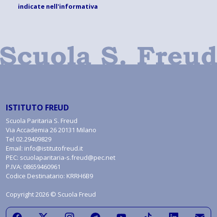
indicate
nell'informativa
ISTITUTO FREUD
Scuola Paritaria S. Freud
Via Accademia 26 20131 Milano
Tel
02.29409829
Email:
info@istitutofreud.it
PEC:
scuolaparitaria-s.freud@pec.net
P.IVA: 08659460961
Codice Destinatario: KRRH6B9
Copyright 2026 © Scuola Freud