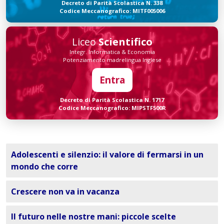
Decreto di Parità Scolastica N. 338
Codice Meccanografico: MITF005006
Liceo
Scientifico
Integr. Informatica & Economia
Potenziamento madrelingua Inglese
Entra
Decreto di Parità Scolastica N. 1717
Codice Meccanografico: MIPSTF500R
Adolescenti e silenzio: il valore di fermarsi in un
mondo che corre
Crescere non va in vacanza
Il futuro nelle nostre mani: piccole scelte