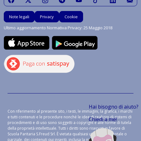
Note legali
Privacy
Cookie
Ultimo aggiornamento Normativa Privacy: 25 Maggio 2018
Hai bisogno di aiuto?
Con riferimento al presente sito, i testi, le immagini, la grafica, i marchi
e tutti contenuti e le procedure nonché le idee di realizzo di sistemi di
Chiedi a me!
procedimenti e di uso sono soggetti a copyright e alle forme di tutela
della proprietà intellettuale. Tutti i diritti sono riservati in favore di
Scuola Paritaria S.Freud Srl. È vietata qualsiasi utilizzazione, totale o
parziale, dei contenuti qui inseriti, inclusa la memorizzazione,