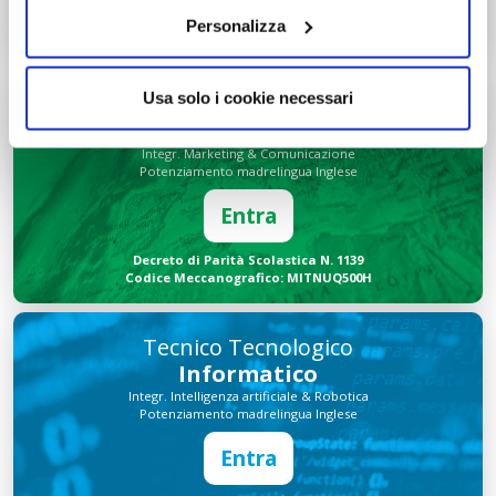
Decreto di Parità Scolastica N. 2684
Personalizza
Codice Meccanografico: MIPMRI500E
Usa solo i cookie necessari
Tecnico Economico
Turismo
Integr. Marketing & Comunicazione
Potenziamento madrelingua Inglese
Entra
Decreto di Parità Scolastica N. 1139
Codice Meccanografico: MITNUQ500H
Tecnico Tecnologico
Informatico
Integr. Intelligenza artificiale & Robotica
Potenziamento madrelingua Inglese
Entra