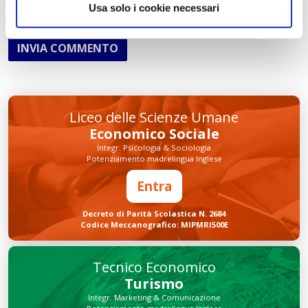
Usa solo i cookie necessari
INVIA COMMENTO
Liceo delle Scienze Umane
Economico Sociale
Integr. Psicologia & Sociologia
Potenziamento madrelingua Inglese
Entra
Decreto di Parità Scolastica N. 2684
Codice Meccanografico: MIPMRI500E
Tecnico Economico
Turismo
Integr. Marketing & Comunicazione