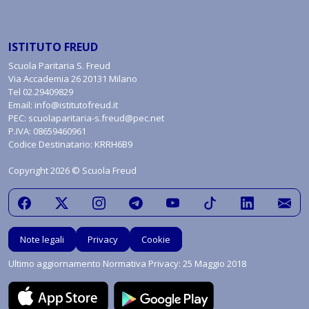
ISTITUTO FREUD
Scuola Paritaria S. Freud
Via Accademia 26 20131 Milano
Tel
02.29409829
Email:
info@istitutofreud.it
PEC:
scuolaparitaria-s.freud@pec.net
P.IVA: 08659460961
Codice Destinatario: KRRH6B9
Copyright 2026 © Scuola Freud
Note legali
Privacy
Cookie
Ultimo aggiornamento Normativa Privacy: 25 Maggio 2018