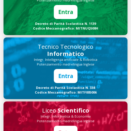
Potenziamento madrelingua Inglese
Entra
Decreto di Parità Scolastica N. 1139
Codice Meccanografico: MITNUQ500H
Tecnico Tecnologico
Informatico
Integr. Intelligenza artificiale & Robotica
Potenziamento madrelingua Inglese
Entra
Decreto di Parità Scolastica N. 338
Codice Meccanografico: MITF005006
Liceo
Scientifico
Integr. Informatica & Economia
Potenziamento madrelingua Inglese