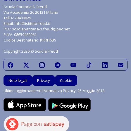
Scuola Paritaria S. Freud
Via Accademia 26 20131 Milano
Tel
02.29409829
Email:
info@istitutofreud.it
PEC:
scuolaparitaria-s.freud@pec.net
P.IVA: 08659460961
Codice Destinatario: KRRH6B9
Copyright 2026 © Scuola Freud
Note legali
Privacy
Cookie
Ultimo aggiornamento Normativa Privacy: 25 Maggio 2018