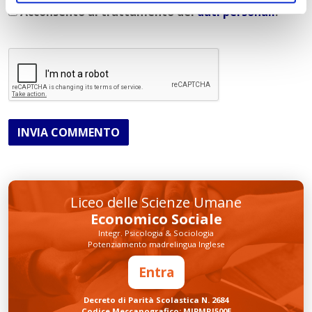
Acconsento al trattamento dei
dati personali
.
*
INVIA COMMENTO
Liceo delle Scienze Umane
Economico Sociale
Integr. Psicologia & Sociologia
Potenziamento madrelingua Inglese
Entra
Decreto di Parità Scolastica N. 2684
Codice Meccanografico: MIPMRI500E