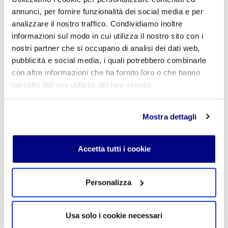
annunci, per fornire funzionalità dei social media e per
Lascia un commento
analizzare il nostro traffico. Condividiamo inoltre
L'indirizzo email non verrà pubblicato. I campi
informazioni sul modo in cui utilizza il nostro sito con i
obbligatori sono contrassegnati con
*
nostri partner che si occupano di analisi dei dati web,
pubblicità e social media, i quali potrebbero combinarle
Nome
*
con altre informazioni che ha fornito loro o che hanno
raccolto dal suo utilizzo dei loro servizi.
Mostra dettagli
E-mail
*
Accetta tutti i cookie
Commento
*
Personalizza
Usa solo i cookie necessari