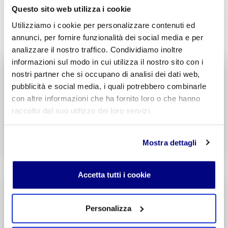
Questo sito web utilizza i cookie
INVIA COMMENTO
Utilizziamo i cookie per personalizzare contenuti ed
annunci, per fornire funzionalità dei social media e per
analizzare il nostro traffico. Condividiamo inoltre
informazioni sul modo in cui utilizza il nostro sito con i
Liceo delle Scienze Umane
nostri partner che si occupano di analisi dei dati web,
Economico Sociale
pubblicità e social media, i quali potrebbero combinarle
Integr. Psicologia & Sociologia
con altre informazioni che ha fornito loro o che hanno
Potenziamento madrelingua Inglese
raccolto dal suo utilizzo dei loro servizi.
Entra
Mostra dettagli
Decreto di Parità Scolastica N. 2684
Codice Meccanografico: MIPMRI500E
Accetta tutti i cookie
Tecnico Economico
Turismo
Integr. Marketing & Comunicazione
Personalizza
Potenziamento madrelingua Inglese