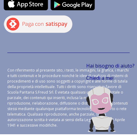
Hai bisogno di aiuto?
Con riferimento al presente sito, i testi, le immagini, la grafica, i marchi
e tutti contenuti e le procedure nonché le idee di realizzo di sistemi di
Chiedi a me!
procedimenti e di uso sono soggetti a copyright e alle forme di tutela
della proprietà intellettuale. Tutti i diritti sono riservati in favore di
Scuola Paritaria S.Freud Srl. È vietata qualsiasi utilizzazione, totale o
parziale, dei contenuti qui inseriti, inclusa la memorizzazione,
riproduzione, rielaborazione, diffusione o distribuzione dei contenuti
stessi mediante qualunque piattaforma tecnologica, supporto o rete
telematica. Qualsiasi riproduzione, anche parziale, senza
autorizzazione scritta è vietata ai sensi della Legge 633 del 22 Aprile
1941 e successive modifiche.
CREDITS:
ALEIDE WEB AGENCY