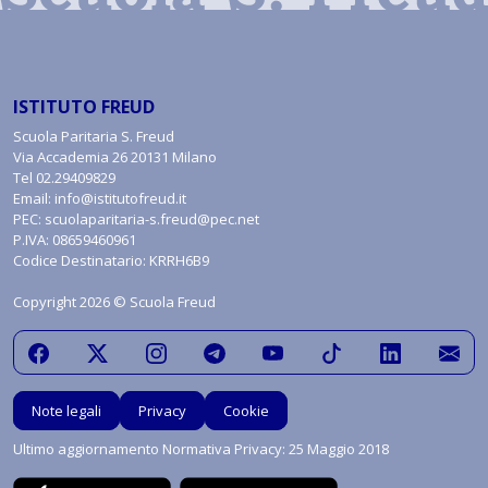
ISTITUTO FREUD
Scuola Paritaria S. Freud
Via Accademia 26 20131 Milano
Tel
02.29409829
Email:
info@istitutofreud.it
PEC:
scuolaparitaria-s.freud@pec.net
P.IVA: 08659460961
Codice Destinatario: KRRH6B9
Copyright 2026 © Scuola Freud
Note legali
Privacy
Cookie
Ultimo aggiornamento Normativa Privacy: 25 Maggio 2018