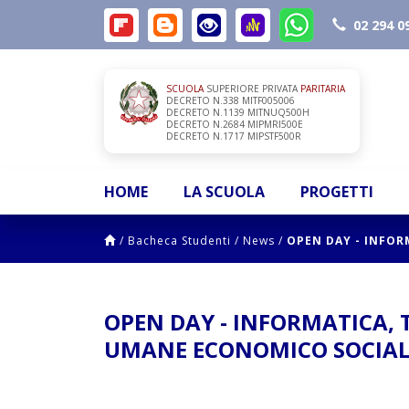
02 294 0
SCUOLA
SUPERIORE PRIVATA
PARITARIA
DECRETO N.338 MITF005006
DECRETO N.1139 MITNUQ500H
DECRETO N.2684 MIPMRI500E
DECRETO N.1717 MIPSTF500R
HOME
LA SCUOLA
PROGETTI
/
Bacheca Studenti
/
News
/
OPEN DAY - INFOR
OPEN DAY - INFORMATICA, 
UMANE ECONOMICO SOCIALE 