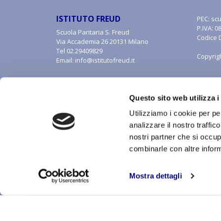
ISTITUTO FREUD
PEC:
scu
P.IVA: 
Scuola Paritaria S. Freud
Codice 
Via Accademia 26 20131 Milano
Tel
02.29409829
Copyrig
Email:
info@istitutofreud.it
Questo sito web utilizza i
Utilizziamo i cookie per pe
analizzare il nostro traffic
nostri partner che si occup
combinarle con altre inform
Con riferimento al presente sito, i testi, le immagini, la 
alle forme di tutela della proprietà intellettuale. Tutti i di
inclusa la memorizzazione, riproduzione, rielaborazione,
Mostra dettagli
riproduzione, anche parziale, senza autorizzazione scritt
CREDITS:
ALEIDE WEB AGENCY