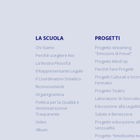
LA SCUOLA
PROGETTI
Chi Siamo
Progetto streaming
"Emozioni di Freud"
Perchè scegliere Noi
Progetto Mind Up
La Nostra Filosofia
Perchè Fare Progetti
Il Rappresentante Legale
Progetti Culturali e Incon
Il Coordinatore Didattico
Formativi
Riconoscimenti
Progetto Teatro
Organigramma
Laboratorio di Giornali
Politica per la Qualità e
Educazione alla Legalit
Amministrazione
Trasparente
Salute e Benessere
Video
Progetto educazione al
sessualità
Album
Progetto “timidissimo m