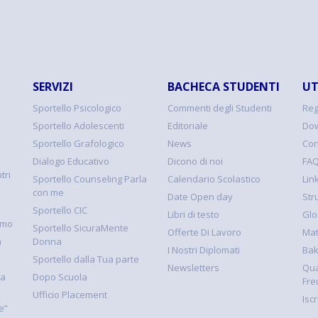
SERVIZI
BACHECA STUDENTI
UT
Sportello Psicologico
Commenti degli Studenti
Reg
Sportello Adolescenti
Editoriale
Dow
Sportello Grafologico
News
Con
Dialogo Educativo
Dicono di noi
FA
tri
Sportello Counseling Parla
Calendario Scolastico
Link
con me
Date Open day
Str
Sportello CIC
Libri di testo
Glo
smo
Sportello SicuraMente
Offerte Di Lavoro
Mat
à
Donna
I Nostri Diplomati
Ba
Sportello dalla Tua parte
Newsletters
Qua
la
Dopo Scuola
Fre
Ufficio Placement
Isc
e”