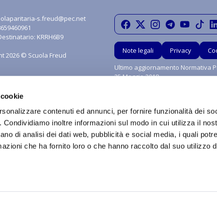
olaparitaria-s.freud@pec.net
08659460961
Destinatario: KRRH6B9
Note legali
Privacy
Co
ht 2026 © Scuola Freud
Ultimo aggiornamento Normativa Pr
25 Maggio 2018
 cookie
rsonalizzare contenuti ed annunci, per fornire funzionalità dei so
o. Condividiamo inoltre informazioni sul modo in cui utilizza il nost
ano di analisi dei dati web, pubblicità e social media, i quali pot
azioni che ha fornito loro o che hanno raccolto dal suo utilizzo de
grafica, i marchi e tutti contenuti e le procedure nonché le idee di realizzo di si
ritti sono riservati in favore di Scuola Paritaria S.Freud Srl. È vietata qualsiasi util
 diffusione o distribuzione dei contenuti stessi mediante qualunque piattaform
a è vietata ai sensi della Legge 633 del 22 Aprile 1941 e successive modifiche.