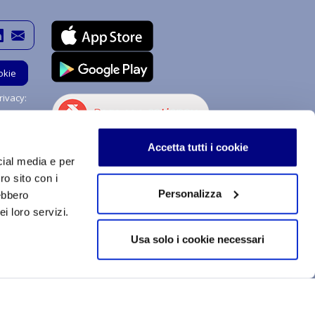
okie
ivacy:
Hai bisogno di aiuto?
Accetta tutti i cookie
Chiedi a me!
cial media e per
ro sito con i
Personalizza
rebbero
i loro servizi.
stemi di procedimenti e di uso sono soggetti a copyright e
izzazione, totale o parziale, dei contenuti qui inseriti,
Usa solo i cookie necessari
a tecnologica, supporto o rete telematica. Qualsiasi