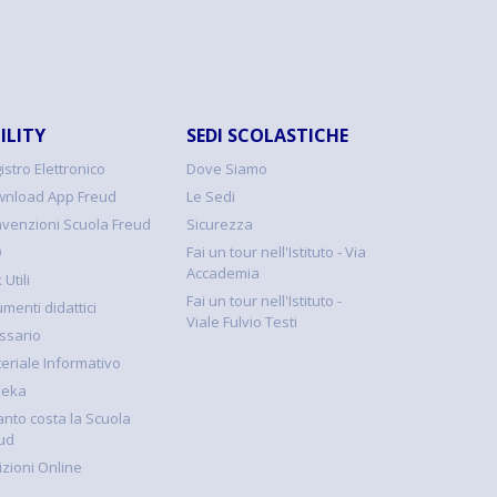
ILITY
SEDI SCOLASTICHE
istro Elettronico
Dove Siamo
nload App Freud
Le Sedi
venzioni Scuola Freud
Sicurezza
Q
Fai un tour nell'Istituto - Via
Accademia
 Utili
Fai un tour nell'Istituto -
umenti didattici
Viale Fulvio Testi
ssario
eriale Informativo
keka
nto costa la Scuola
ud
rizioni Online