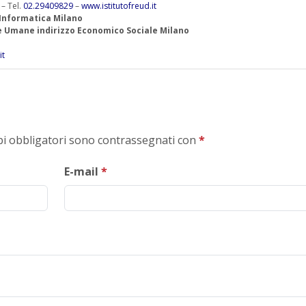
 – Tel.
02.29409829
–
www.istitutofreud.it
 Informatica Milano
ze Umane indirizzo Economico Sociale Milano
it
mpi obbligatori sono contrassegnati con
*
E-mail
*