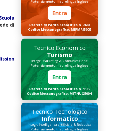
Potenziamento madrelingua Inglese
Entra
Scuola
ede di
Decreto di Parità Scolastica N. 2684
Codice Meccanografico: MIPMRI500E
Tecnico Economico
Turismo
ssion
Integr. Marketing & Comunicazione
Potenziamento madrelingua Inglese
Entra
Decreto di Parità Scolastica N. 1139
Codice Meccanografico: MITNUQ500H
Tecnico Tecnologico
Informatico
Integr. Intelligenza artificiale & Robotica
Potenziamento madrelingua Inglese