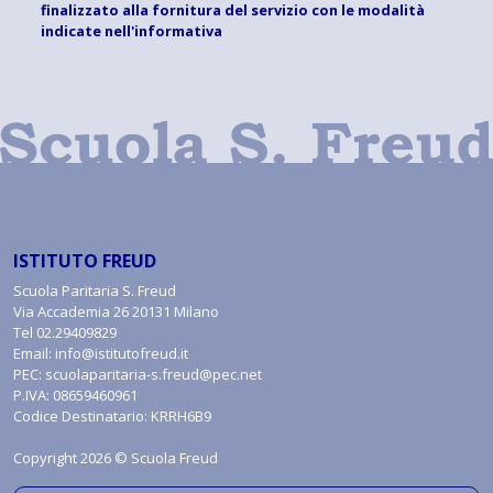
finalizzato alla fornitura del servizio con le modalità
indicate
nell'informativa
ISTITUTO FREUD
Scuola Paritaria S. Freud
Via Accademia 26 20131 Milano
Tel
02.29409829
Email:
info@istitutofreud.it
PEC:
scuolaparitaria-s.freud@pec.net
P.IVA: 08659460961
Codice Destinatario: KRRH6B9
Copyright 2026 © Scuola Freud