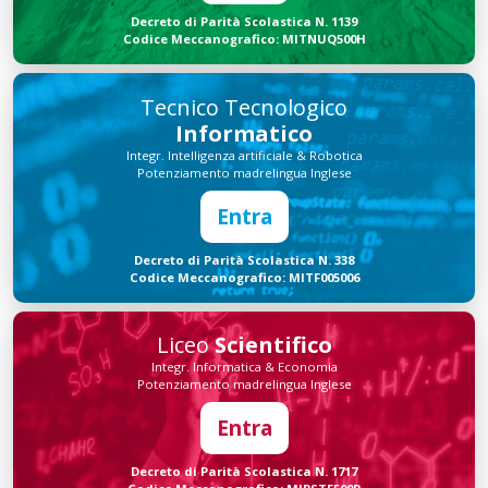
Decreto di Parità Scolastica N. 1139
Codice Meccanografico: MITNUQ500H
Tecnico Tecnologico
Informatico
Integr. Intelligenza artificiale & Robotica
Potenziamento madrelingua Inglese
Entra
Decreto di Parità Scolastica N. 338
Codice Meccanografico: MITF005006
Liceo
Scientifico
Integr. Informatica & Economia
Potenziamento madrelingua Inglese
Entra
Decreto di Parità Scolastica N. 1717