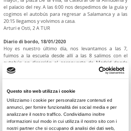
mayor, la plaza De la Villa, la Catedral de la Almudena y
el palacio del rey. A las 6:00 nos despedimos de la guía y
cogimos el autobús para regresar a Salamanca y a las
20:15 llegamos y volvimos a casa.
Arturi e Osti, 2 A TUR
Diario di bordo, 18/01/2020
Hoy es nuestro último día, nos levantamos a las 7,
fuimos a la escuela desde allí a las 8 salimos con el
autobús en dirección al aeropuerto de Madrid donde
después de almorzar tomamos el avión en dirección a
Milán. El viaje ha ido bien, en Linate nos esperaban
nuestros familiares. La experiencia ha sido bonita a
pesar del frío y la lluvia.
Questo sito web utilizza i cookie
Utilizziamo i cookie per personalizzare contenuti ed
Di seguito il DIARIO DI BORDO redatto dagli studenti delle
annunci, per fornire funzionalità dei social media e per
classi del TRIENNIO
:
analizzare il nostro traffico. Condividiamo inoltre
informazioni sul modo in cui utilizza il nostro sito con i
Diario de bordo
,
20/01/2020
nostri partner che si occupano di analisi dei dati web,