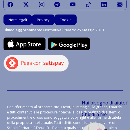
Note legali
Privacy
Cookie
Ultimo aggiornamento Normativa Privacy: 25 Maggio 2018
Hai bisogno di aiuto?
Con riferimento al presente sito, i testi, le immagini, la grafica, i marchi
e tutti contenuti e le procedure nonché le idee di realizzo di sistemi di
Chiedi a me!
procedimenti e di uso sono soggetti a copyright e alle forme di tutela
della proprietà intellettuale. Tutti i diritti sono riservati in favore di
Scuola Paritaria S.Freud Srl. È vietata qualsiasi utilizzazione, totale o