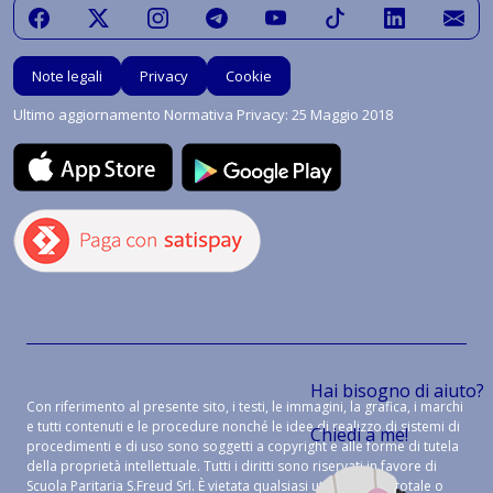
Note legali
Privacy
Cookie
Ultimo aggiornamento Normativa Privacy: 25 Maggio 2018
Hai bisogno di aiuto?
Con riferimento al presente sito, i testi, le immagini, la grafica, i marchi
e tutti contenuti e le procedure nonché le idee di realizzo di sistemi di
Chiedi a me!
procedimenti e di uso sono soggetti a copyright e alle forme di tutela
della proprietà intellettuale. Tutti i diritti sono riservati in favore di
Scuola Paritaria S.Freud Srl. È vietata qualsiasi utilizzazione, totale o