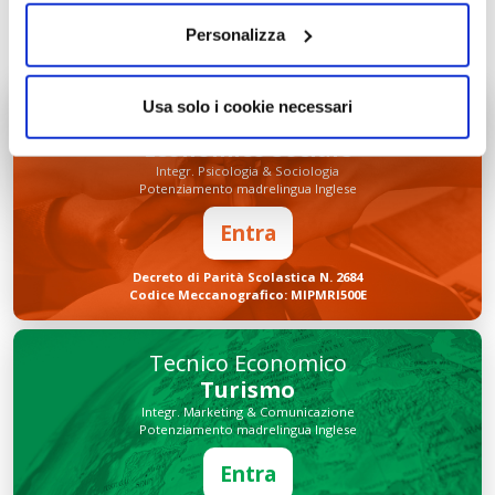
INVIA COMMENTO
Personalizza
Usa solo i cookie necessari
Liceo delle Scienze Umane
Economico Sociale
Integr. Psicologia & Sociologia
Potenziamento madrelingua Inglese
Entra
Decreto di Parità Scolastica N. 2684
Codice Meccanografico: MIPMRI500E
Tecnico Economico
Turismo
Integr. Marketing & Comunicazione
Potenziamento madrelingua Inglese
Entra