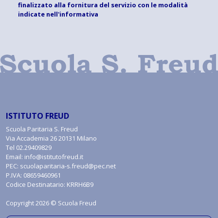
finalizzato alla fornitura del servizio con le modalità
indicate
nell'informativa
ISTITUTO FREUD
Scuola Paritaria S. Freud
Via Accademia 26 20131 Milano
Tel
02.29409829
Email:
info@istitutofreud.it
PEC:
scuolaparitaria-s.freud@pec.net
P.IVA: 08659460961
Codice Destinatario: KRRH6B9
Copyright 2026 © Scuola Freud