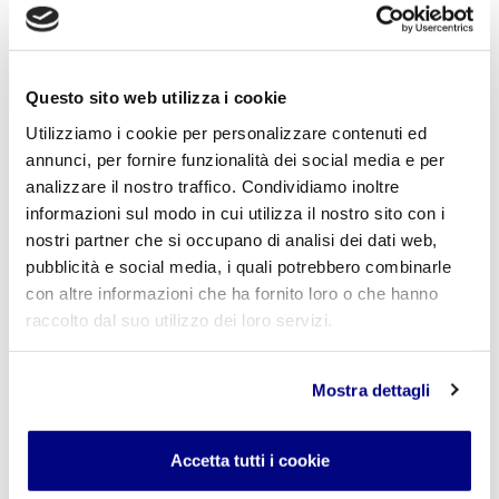
E-mail
*
Questo sito web utilizza i cookie
Utilizziamo i cookie per personalizzare contenuti ed
annunci, per fornire funzionalità dei social media e per
Commento
*
analizzare il nostro traffico. Condividiamo inoltre
informazioni sul modo in cui utilizza il nostro sito con i
nostri partner che si occupano di analisi dei dati web,
pubblicità e social media, i quali potrebbero combinarle
con altre informazioni che ha fornito loro o che hanno
Acconsento al trattamento dei
dati personali
.
*
raccolto dal suo utilizzo dei loro servizi.
Mostra dettagli
Accetta tutti i cookie