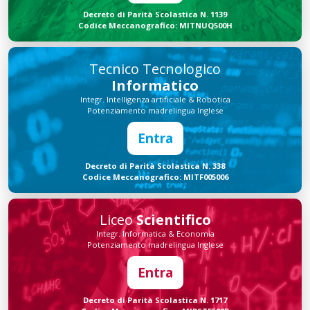
Decreto di Parità Scolastica N. 1139
Codice Meccanografico: MITNUQ500H
Tecnico Tecnologico
Informatico
Integr. Intelligenza artificiale & Robotica
Potenziamento madrelingua Inglese
Entra
Decreto di Parità Scolastica N. 338
Codice Meccanografico: MITF005006
Liceo
Scientifico
Integr. Informatica & Economia
Potenziamento madrelingua Inglese
Entra
Decreto di Parità Scolastica N. 1717