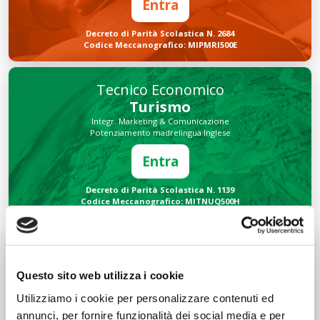
Entra
Decreto di Parità Scolastica N. 2684
Codice Meccanografico: MIPMRI500E
Tecnico Economico
Turismo
Integr. Marketing & Comunicazione
Potenziamento madrelingua Inglese
Entra
Decreto di Parità Scolastica N. 1139
Codice Meccanografico: MITNUQ500H
Tecnico Tecnologico
Informatico
Questo sito web utilizza i cookie
Integr. Intelligenza artificiale & Robotica
Potenziamento madrelingua Inglese
Utilizziamo i cookie per personalizzare contenuti ed
Entra
annunci, per fornire funzionalità dei social media e per