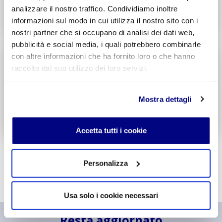
analizzare il nostro traffico. Condividiamo inoltre
Decreto di Parità Scolastica N. 338
informazioni sul modo in cui utilizza il nostro sito con i
Codice Meccanografico: MITF005006
nostri partner che si occupano di analisi dei dati web,
pubblicità e social media, i quali potrebbero combinarle
Liceo
Scientifico
con altre informazioni che ha fornito loro o che hanno
Integr. Informatica & Economia
raccolto dal suo utilizzo dei loro servizi.
Potenziamento madrelingua Inglese
Entra
Mostra dettagli
Decreto di Parità Scolastica N. 1717
Codice Meccanografico: MIPSTF500R
Accetta tutti i cookie
Personalizza
Usa solo i cookie necessari
Resta aggiornato