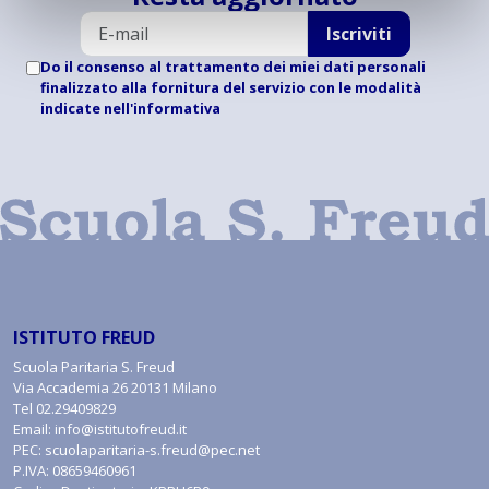
Iscriviti
Do il consenso al trattamento dei miei dati personali
finalizzato alla fornitura del servizio con le modalità
indicate
nell'informativa
ISTITUTO FREUD
Scuola Paritaria S. Freud
Via Accademia 26 20131 Milano
Tel
02.29409829
Email:
info@istitutofreud.it
PEC:
scuolaparitaria-s.freud@pec.net
P.IVA: 08659460961