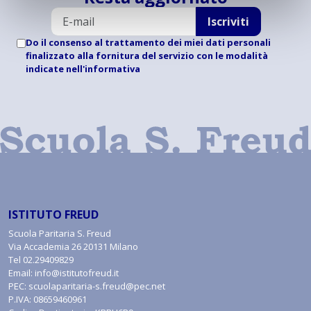
Iscriviti
Do il consenso al trattamento dei miei dati personali
finalizzato alla fornitura del servizio con le modalità
indicate
nell'informativa
ISTITUTO FREUD
Scuola Paritaria S. Freud
Via Accademia 26 20131 Milano
Tel
02.29409829
Email:
info@istitutofreud.it
PEC:
scuolaparitaria-s.freud@pec.net
P.IVA: 08659460961