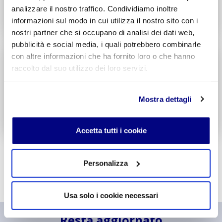
analizzare il nostro traffico. Condividiamo inoltre
Decreto di Parità Scolastica N. 338
informazioni sul modo in cui utilizza il nostro sito con i
Codice Meccanografico: MITF005006
nostri partner che si occupano di analisi dei dati web,
pubblicità e social media, i quali potrebbero combinarle
Liceo
Scientifico
con altre informazioni che ha fornito loro o che hanno
Integr. Informatica & Economia
raccolto dal suo utilizzo dei loro servizi.
Potenziamento madrelingua Inglese
Entra
Mostra dettagli
Decreto di Parità Scolastica N. 1717
Codice Meccanografico: MIPSTF500R
Accetta tutti i cookie
Personalizza
Usa solo i cookie necessari
Resta aggiornato