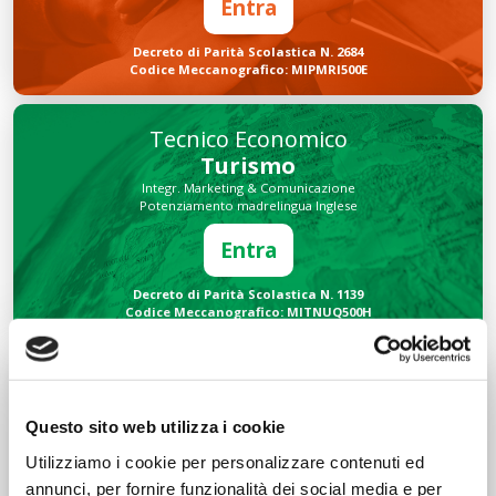
Entra
Decreto di Parità Scolastica N. 2684
Codice Meccanografico: MIPMRI500E
Tecnico Economico
Turismo
Integr. Marketing & Comunicazione
Potenziamento madrelingua Inglese
Entra
Decreto di Parità Scolastica N. 1139
Codice Meccanografico: MITNUQ500H
Tecnico Tecnologico
Informatico
Questo sito web utilizza i cookie
Integr. Intelligenza artificiale & Robotica
Potenziamento madrelingua Inglese
Utilizziamo i cookie per personalizzare contenuti ed
Entra
annunci, per fornire funzionalità dei social media e per