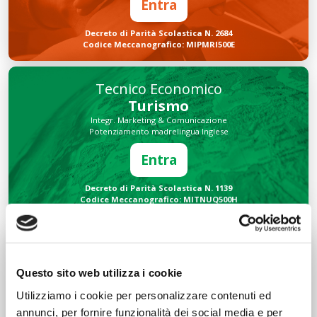
Entra
Decreto di Parità Scolastica N. 2684
Codice Meccanografico: MIPMRI500E
Tecnico Economico
Turismo
Integr. Marketing & Comunicazione
Potenziamento madrelingua Inglese
Entra
Decreto di Parità Scolastica N. 1139
Codice Meccanografico: MITNUQ500H
Tecnico Tecnologico
Informatico
Questo sito web utilizza i cookie
Integr. Intelligenza artificiale & Robotica
Potenziamento madrelingua Inglese
Utilizziamo i cookie per personalizzare contenuti ed
Entra
annunci, per fornire funzionalità dei social media e per