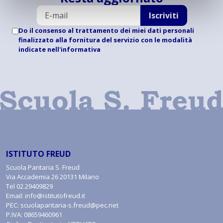
Iscriviti
Do il consenso al trattamento dei miei dati personali
finalizzato alla fornitura del servizio con le modalità
indicate
nell'informativa
ISTITUTO FREUD
Scuola Paritaria S. Freud
Via Accademia 26 20131 Milano
Tel
02.29409829
Email:
info@istitutofreud.it
PEC:
scuolaparitaria-s.freud@pec.net
P.IVA: 08659460961