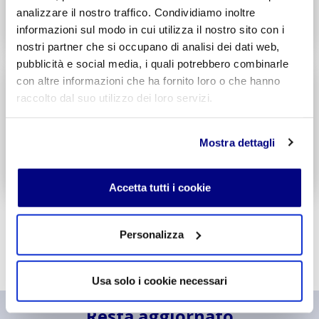
analizzare il nostro traffico. Condividiamo inoltre
Decreto di Parità Scolastica N. 338
informazioni sul modo in cui utilizza il nostro sito con i
Codice Meccanografico: MITF005006
nostri partner che si occupano di analisi dei dati web,
pubblicità e social media, i quali potrebbero combinarle
Liceo
Scientifico
con altre informazioni che ha fornito loro o che hanno
Integr. Informatica & Economia
raccolto dal suo utilizzo dei loro servizi.
Potenziamento madrelingua Inglese
Entra
Mostra dettagli
Decreto di Parità Scolastica N. 1717
Codice Meccanografico: MIPSTF500R
Accetta tutti i cookie
Personalizza
Usa solo i cookie necessari
Resta aggiornato