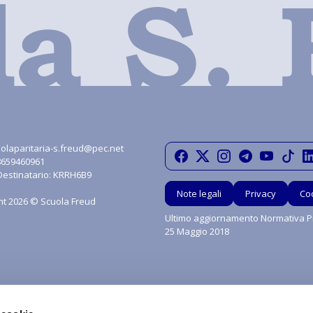
olaparitaria-s.freud@pec.net
08659460961
Destinatario: KRRH6B9
Note legali
Privacy
Co
ht 2026 © Scuola Freud
Ultimo aggiornamento Normativa Pr
25 Maggio 2018