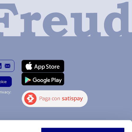
okie
ivacy:
Hai bisogno di aiuto?