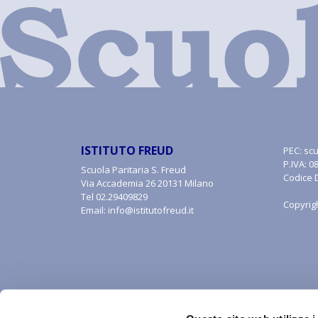
ISTITUTO FREUD
PEC:
scu
P.IVA: 
Scuola Paritaria S. Freud
Codice 
Via Accademia 26 20131 Milano
Tel
02.29409829
Copyrig
Email:
info@istitutofreud.it