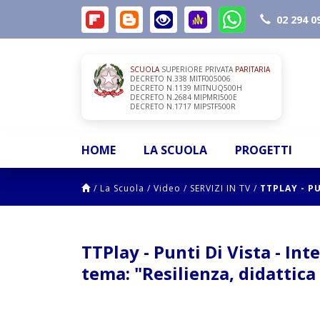
02 294 0
SCUOLA
SUPERIORE PRIVATA
PARITARIA
DECRETO N.338 MITF005006
DECRETO N.1139 MITNUQ500H
DECRETO N.2684 MIPMRI500E
DECRETO N.1717 MIPSTF500R
HOME
LA SCUOLA
PROGETTI
/
La Scuola
/
Video
/
SERVIZI IN TV
/
TTPLAY - PU
TTPlay - Punti Di Vista - Int
tema: "Resilienza, didattica