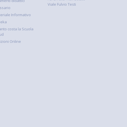
umenti didattici
Viale Fulvio Testi
ssario
eriale Informativo
keka
nto costa la Scuola
ud
rizioni Online