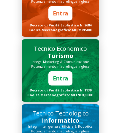
Potenziamento madrelingua Inglese
Entra
Decreto di Parità Scolastica N. 2684
Codice Meccanografico: MIPMRI500E
Tecnico Economico
Turismo
Integr. Marketing & Comunicazione
Potenziamento madrelingua Inglese
Entra
Decreto di Parità Scolastica N. 1139
Codice Meccanografico: MITNUQ500H
Tecnico Tecnologico
Informatico
Integr. Intelligenza artificiale & Robotica
Potenziamento madrelingua Inglese