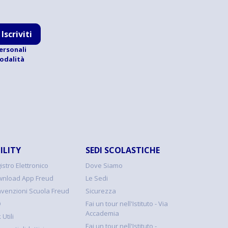
Iscriviti
ersonali
modalità
ILITY
SEDI SCOLASTICHE
istro Elettronico
Dove Siamo
nload App Freud
Le Sedi
venzioni Scuola Freud
Sicurezza
Q
Fai un tour nell'Istituto - Via
Accademia
 Utili
Fai un tour nell'Istituto -