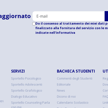
aggiornato
Do il consenso al trattamento dei miei dati p
finalizzato alla fornitura del servizio con le 
indicate
nell'informativa
SERVIZI
BACHECA STUDENTI
UT
Sportello Psicologico
Commenti degli Studenti
Reg
Sportello Adolescenti
Editoriale
Dow
Sportello Grafologico
News
Con
Dialogo Educativo
Dicono di noi
FA
tri
Sportello Counseling Parla
Calendario Scolastico
Link
con me