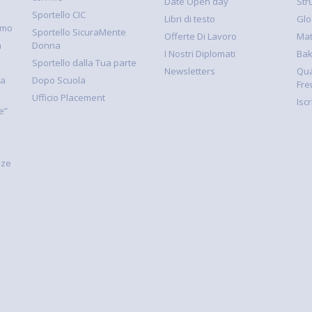
Date Open day
Str
Sportello CIC
Libri di testo
Glo
smo
Sportello SicuraMente
Offerte Di Lavoro
Mat
à
Donna
I Nostri Diplomati
Ba
Sportello dalla Tua parte
Newsletters
Qua
la
Dopo Scuola
Fre
Ufficio Placement
Isc
e”
nze