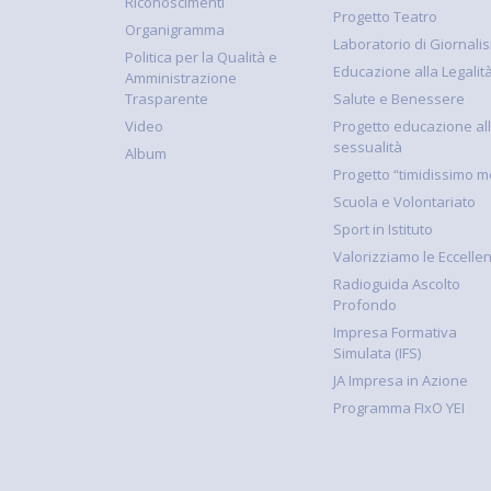
Riconoscimenti
Progetto Teatro
Organigramma
Laboratorio di Giornali
Politica per la Qualità e
Educazione alla Legalit
Amministrazione
Trasparente
Salute e Benessere
Video
Progetto educazione al
sessualità
Album
Progetto “timidissimo m
Scuola e Volontariato
Sport in Istituto
Valorizziamo le Eccelle
Radioguida Ascolto
Profondo
Impresa Formativa
Simulata (IFS)
JA Impresa in Azione
Programma FIxO YEI