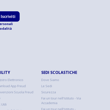
Iscriviti
ersonali
modalità
ILITY
SEDI SCOLASTICHE
istro Elettronico
Dove Siamo
nload App Freud
Le Sedi
venzioni Scuola Freud
Sicurezza
Q
Fai un tour nell'Istituto - Via
Accademia
 Utili
Fai un tour nell'Istituto -