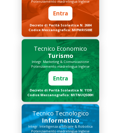
Potenziamento madrelingua Inglese
Entra
Decreto di Parità Scolastica N. 2684
Codice Meccanografico: MIPMRI500E
Tecnico Economico
Turismo
Integr. Marketing & Comunicazione
Potenziamento madrelingua Inglese
Entra
Decreto di Parità Scolastica N. 1139
Codice Meccanografico: MITNUQ500H
Tecnico Tecnologico
Informatico
Integr. Intelligenza artificiale & Robotica
Potenziamento madrelingua Inglese