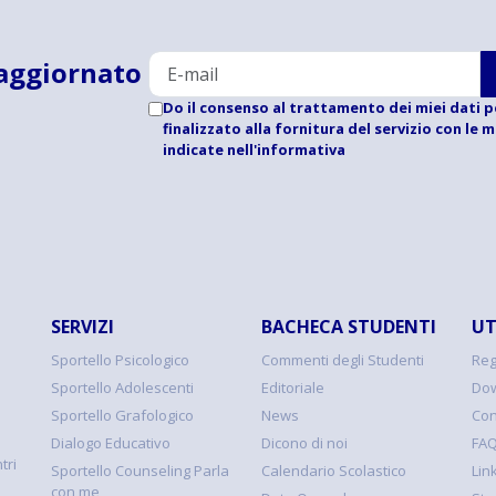
aggiornato
Do il consenso al trattamento dei miei dati p
finalizzato alla fornitura del servizio con le 
indicate
nell'informativa
SERVIZI
BACHECA STUDENTI
UT
Sportello Psicologico
Commenti degli Studenti
Reg
Sportello Adolescenti
Editoriale
Dow
Sportello Grafologico
News
Con
Dialogo Educativo
Dicono di noi
FA
tri
Sportello Counseling Parla
Calendario Scolastico
Link
con me