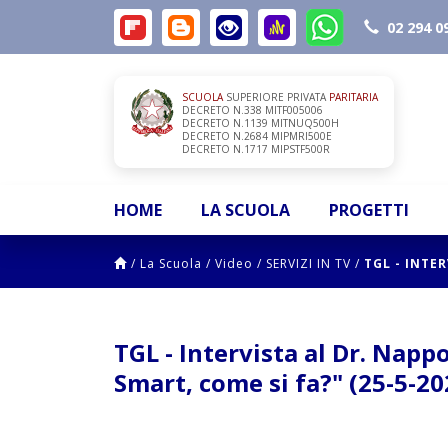
02 294 0
SCUOLA
SUPERIORE PRIVATA
PARITARIA
DECRETO N.338 MITF005006
DECRETO N.1139 MITNUQ500H
DECRETO N.2684 MIPMRI500E
DECRETO N.1717 MIPSTF500R
HOME
LA SCUOLA
PROGETTI
/
La Scuola
/
Video
/
SERVIZI IN TV
/
TGL - INTER
TGL - Intervista al Dr. Nappo
Smart, come si fa?" (25-5-20