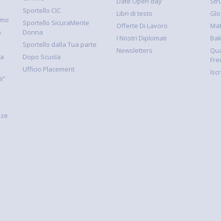
Date Open day
Str
Sportello CIC
Libri di testo
Glo
smo
Sportello SicuraMente
Offerte Di Lavoro
Mat
à
Donna
I Nostri Diplomati
Ba
Sportello dalla Tua parte
Newsletters
Qua
la
Dopo Scuola
Fre
Ufficio Placement
Isc
e”
nze