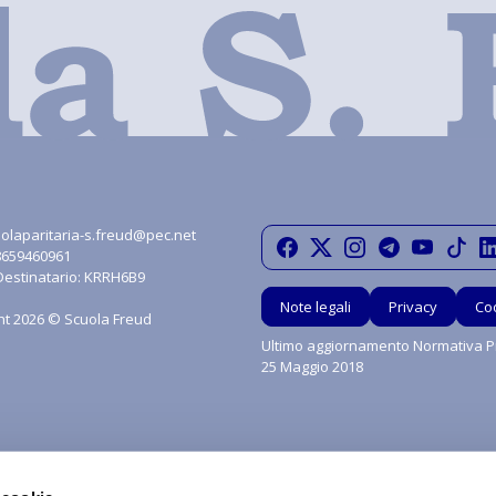
olaparitaria-s.freud@pec.net
08659460961
Destinatario: KRRH6B9
Note legali
Privacy
Co
ht 2026 © Scuola Freud
Ultimo aggiornamento Normativa Pr
25 Maggio 2018