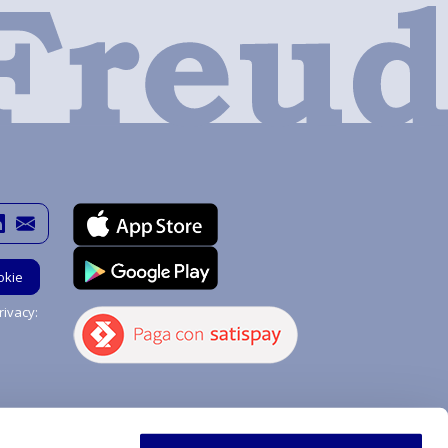
okie
ivacy:
Hai bisogno di aiuto?