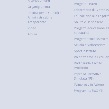
Riconoscimenti
Progetto Teatro
Organigramma
Laboratorio di Giornali
Politica per la Qualità e
Educazione alla Legalit
Amministrazione
Trasparente
Salute e Benessere
Video
Progetto educazione al
sessualità
Album
Progetto “timidissimo m
Scuola e Volontariato
Sport in Istituto
Valorizziamo le Eccelle
Radioguida Ascolto
Profondo
Impresa Formativa
Simulata (IFS)
JA Impresa in Azione
Programma FIxO YEI