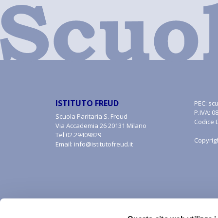
ISTITUTO FREUD
PEC:
scu
P.IVA: 
Scuola Paritaria S. Freud
Codice 
Via Accademia 26 20131 Milano
Tel
02.29409829
Copyrig
Email:
info@istitutofreud.it