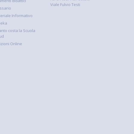
umenti didattici
Viale Fulvio Testi
ssario
eriale Informativo
keka
nto costa la Scuola
ud
rizioni Online