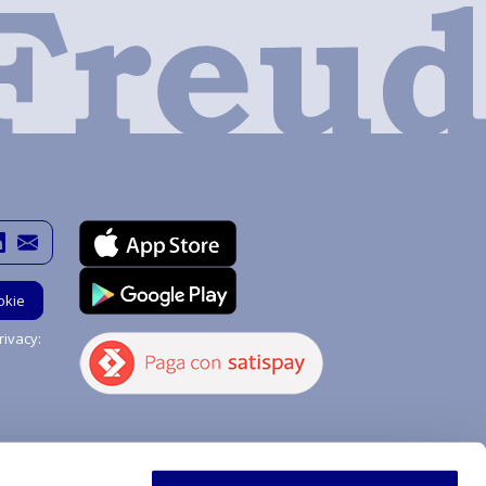
okie
ivacy:
Hai bisogno di aiuto?