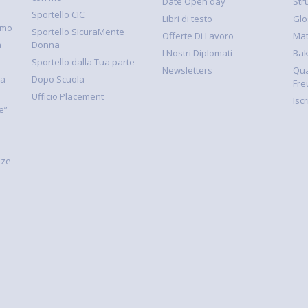
Date Open day
Str
Sportello CIC
Libri di testo
Glo
smo
Sportello SicuraMente
Offerte Di Lavoro
Mat
à
Donna
I Nostri Diplomati
Ba
Sportello dalla Tua parte
Newsletters
Qua
la
Dopo Scuola
Fre
Ufficio Placement
Isc
e”
nze