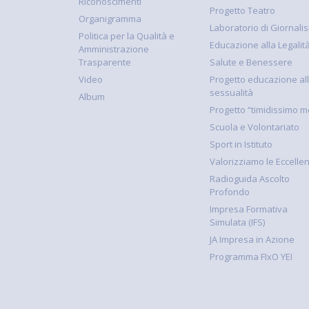
Riconoscimenti
Progetto Teatro
Organigramma
Laboratorio di Giornali
Politica per la Qualità e
Educazione alla Legalit
Amministrazione
Trasparente
Salute e Benessere
Video
Progetto educazione al
sessualità
Album
Progetto “timidissimo m
Scuola e Volontariato
Sport in Istituto
Valorizziamo le Eccelle
Radioguida Ascolto
Profondo
Impresa Formativa
Simulata (IFS)
JA Impresa in Azione
Programma FIxO YEI