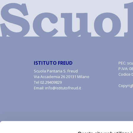
ISTITUTO FREUD
PEC:
scu
P.IVA: 
Scuola Paritaria S. Freud
Codice 
Via Accademia 26 20131 Milano
Tel
02.29409829
Copyrig
Email:
info@istitutofreud.it