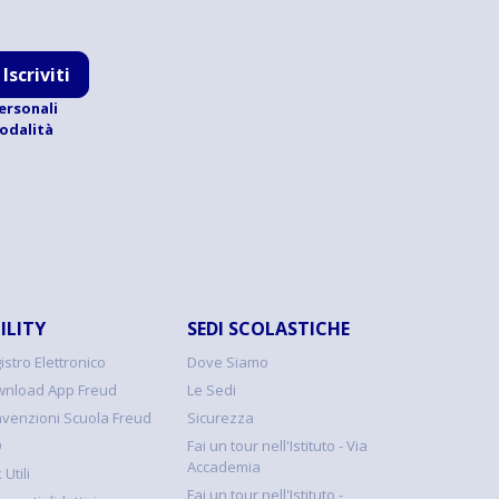
Iscriviti
ersonali
modalità
ILITY
SEDI SCOLASTICHE
istro Elettronico
Dove Siamo
nload App Freud
Le Sedi
venzioni Scuola Freud
Sicurezza
Q
Fai un tour nell'Istituto - Via
Accademia
 Utili
Fai un tour nell'Istituto -