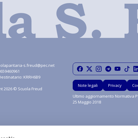
olaparitaria-s.freud@pec.net
08659460961
Destinatario: KRRH6B9
Note legali
Privacy
Co
ht 2026 © Scuola Freud
Ultimo aggiornamento Normativa Pr
25 Maggio 2018