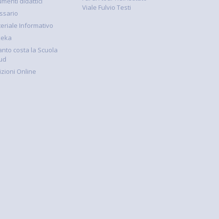
umenti didattici
Viale Fulvio Testi
ssario
eriale Informativo
keka
nto costa la Scuola
ud
rizioni Online