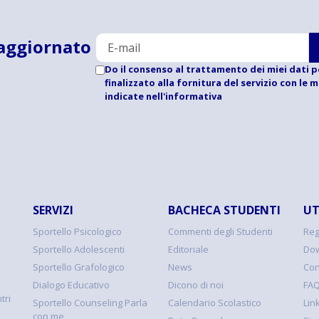
aggiornato
Do il consenso al trattamento dei miei dati p
finalizzato alla fornitura del servizio con le 
indicate
nell'informativa
SERVIZI
BACHECA STUDENTI
UT
Sportello Psicologico
Commenti degli Studenti
Reg
Sportello Adolescenti
Editoriale
Dow
Sportello Grafologico
News
Con
Dialogo Educativo
Dicono di noi
FA
tri
Sportello Counseling Parla
Calendario Scolastico
Link
con me