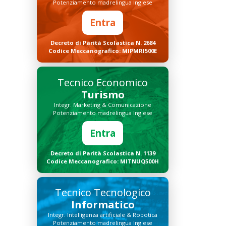
Potenziamento madrelingua Inglese
Entra
Decreto di Parità Scolastica N. 2684
Codice Meccanografico: MIPMRI500E
Tecnico Economico
Turismo
Integr. Marketing & Comunicazione
Potenziamento madrelingua Inglese
Entra
Decreto di Parità Scolastica N. 1139
Codice Meccanografico: MITNUQ500H
Tecnico Tecnologico
Informatico
Integr. Intelligenza artificiale & Robotica
Potenziamento madrelingua Inglese