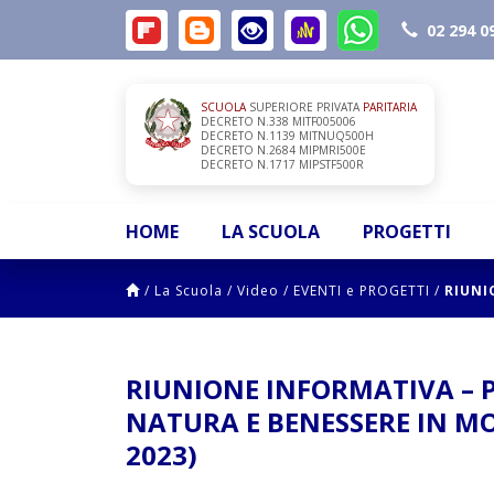
02 294 0
SCUOLA
SUPERIORE PRIVATA
PARITARIA
DECRETO N.338 MITF005006
DECRETO N.1139 MITNUQ500H
DECRETO N.2684 MIPMRI500E
DECRETO N.1717 MIPSTF500R
HOME
LA SCUOLA
PROGETTI
/
La Scuola
/
Video
/
EVENTI e PROGETTI
/
RIUNI
RIUNIONE INFORMATIVA – 
NATURA E BENESSERE IN M
2023)