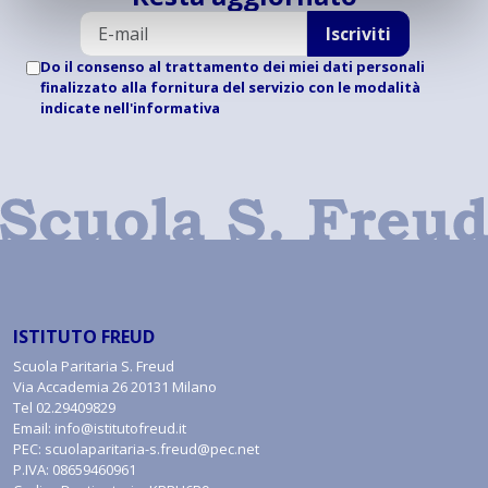
Iscriviti
Do il consenso al trattamento dei miei dati personali
finalizzato alla fornitura del servizio con le modalità
indicate
nell'informativa
ISTITUTO FREUD
Scuola Paritaria S. Freud
Via Accademia 26 20131 Milano
Tel
02.29409829
Email:
info@istitutofreud.it
PEC:
scuolaparitaria-s.freud@pec.net
P.IVA: 08659460961