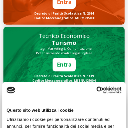
Entra
Decreto di Parità Scolastica N. 2684
Codice Meccanografico: MIPMRI500E
Tecnico Economico
Turismo
Integr. Marketing & Comunicazione
Potenziamento madrelingua Inglese
Entra
Decreto di Parità Scolastica N. 1139
Codice Meccanografico: MITNUQ500H
Tecnico Tecnologico
Informatico
Questo sito web utilizza i cookie
Integr. Intelligenza artificiale & Robotica
Potenziamento madrelingua Inglese
Utilizziamo i cookie per personalizzare contenuti ed
Entra
annunci, per fornire funzionalità dei social media e per