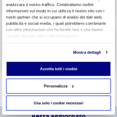
analizzare il nostro traffico. Condividiamo inoltre
Decreto di Parità Scolastica N. 338
informazioni sul modo in cui utilizza il nostro sito con i
Codice Meccanografico: MITF005006
nostri partner che si occupano di analisi dei dati web,
pubblicità e social media, i quali potrebbero combinarle
Liceo
Scientifico
con altre informazioni che ha fornito loro o che hanno
Integr. Informatica & Economia
raccolto dal suo utilizzo dei loro servizi.
Potenziamento madrelingua Inglese
Entra
Mostra dettagli
Decreto di Parità Scolastica N. 1717
Codice Meccanografico: MIPSTF500R
Accetta tutti i cookie
Personalizza
Usa solo i cookie necessari
Resta aggiornato