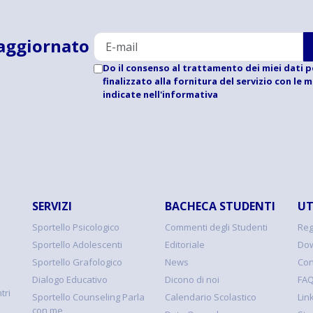
aggiornato
Do il consenso al trattamento dei miei dati p
finalizzato alla fornitura del servizio con le 
indicate
nell'informativa
SERVIZI
BACHECA STUDENTI
UT
Sportello Psicologico
Commenti degli Studenti
Reg
Sportello Adolescenti
Editoriale
Dow
Sportello Grafologico
News
Con
Dialogo Educativo
Dicono di noi
FA
tri
Sportello Counseling Parla
Calendario Scolastico
Link
con me