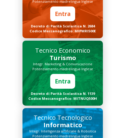
Potenziamento madrelingua Inglese
Entra
Decreto di Parità Scolastica N. 2684
Codice Meccanografico: MIPMRI500E
Tecnico Economico
Turismo
Integr. Marketing & Comunicazione
Potenziamento madrelingua Inglese
Entra
Decreto di Parità Scolastica N. 1139
Codice Meccanografico: MITNUQ500H
Tecnico Tecnologico
Informatico
Integr. Intelligenza artificiale & Robotica
Potenziamento madrelingua Inglese