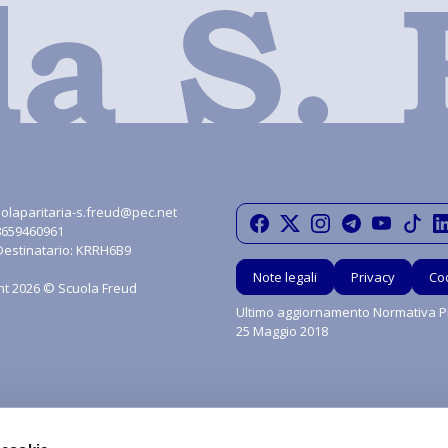
olaparitaria-s.freud@pec.net
08659460961
Destinatario: KRRH6B9
Note legali
Privacy
Co
ht 2026 © Scuola Freud
Ultimo aggiornamento Normativa Pr
25 Maggio 2018