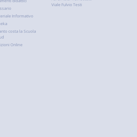
umenti didattici
Viale Fulvio Testi
ssario
eriale Informativo
keka
nto costa la Scuola
ud
rizioni Online