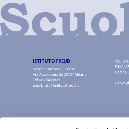
ISTITUTO FREUD
PEC:
scu
P.IVA: 
Scuola Paritaria S. Freud
Codice 
Via Accademia 26 20131 Milano
Tel
02.29409829
Copyrig
Email:
info@istitutofreud.it