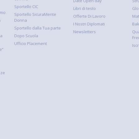
Date Open day
Str
Sportello CIC
Libri di testo
Glo
smo
Sportello SicuraMente
Offerte Di Lavoro
Mat
à
Donna
I Nostri Diplomati
Ba
Sportello dalla Tua parte
Newsletters
Qua
la
Dopo Scuola
Fre
Ufficio Placement
Isc
e”
nze