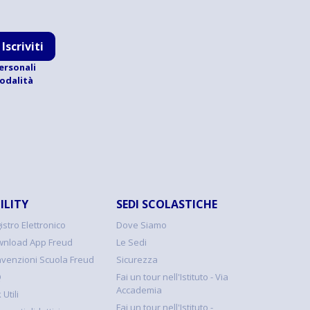
Iscriviti
ersonali
modalità
ILITY
SEDI SCOLASTICHE
istro Elettronico
Dove Siamo
nload App Freud
Le Sedi
venzioni Scuola Freud
Sicurezza
Q
Fai un tour nell'Istituto - Via
Accademia
 Utili
Fai un tour nell'Istituto -