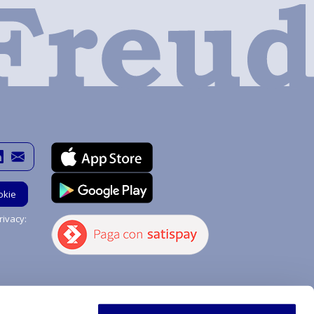
okie
ivacy:
Hai bisogno di aiuto?