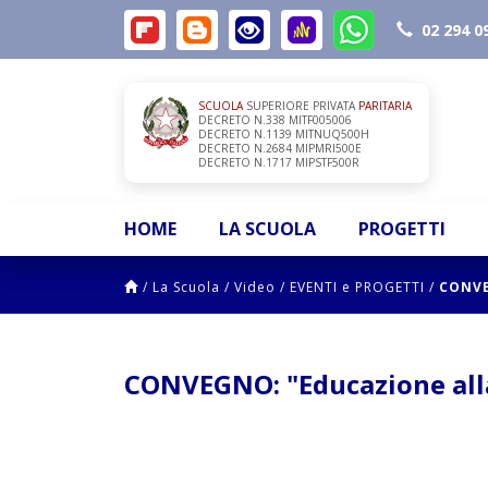
02 294 0
SCUOLA
SUPERIORE PRIVATA
PARITARIA
DECRETO N.338 MITF005006
DECRETO N.1139 MITNUQ500H
DECRETO N.2684 MIPMRI500E
DECRETO N.1717 MIPSTF500R
HOME
LA SCUOLA
PROGETTI
/
La Scuola
/
Video
/
EVENTI e PROGETTI
/
CONVE
CONVEGNO: "Educazione alla