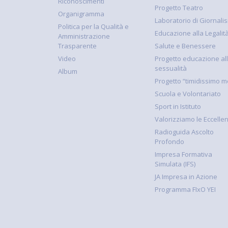
Riconoscimenti
Progetto Teatro
Organigramma
Laboratorio di Giornali
Politica per la Qualità e
Educazione alla Legalit
Amministrazione
Trasparente
Salute e Benessere
Video
Progetto educazione al
sessualità
Album
Progetto “timidissimo m
Scuola e Volontariato
Sport in Istituto
Valorizziamo le Eccelle
Radioguida Ascolto
Profondo
Impresa Formativa
Simulata (IFS)
JA Impresa in Azione
Programma FIxO YEI