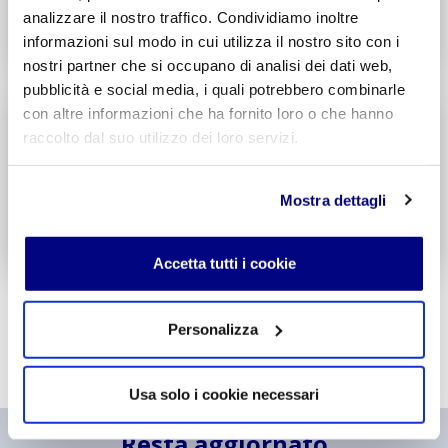
analizzare il nostro traffico. Condividiamo inoltre
Decreto di Parità Scolastica N. 338
informazioni sul modo in cui utilizza il nostro sito con i
Codice Meccanografico: MITF005006
nostri partner che si occupano di analisi dei dati web,
pubblicità e social media, i quali potrebbero combinarle
Liceo
Scientifico
con altre informazioni che ha fornito loro o che hanno
Integr. Informatica & Economia
raccolto dal suo utilizzo dei loro servizi.
Potenziamento madrelingua Inglese
Entra
Mostra dettagli
Decreto di Parità Scolastica N. 1717
Codice Meccanografico: MIPSTF500R
Accetta tutti i cookie
Personalizza
Usa solo i cookie necessari
Resta aggiornato