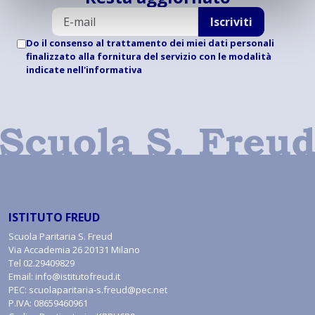
Iscriviti
Do il consenso al trattamento dei miei dati personali
finalizzato alla fornitura del servizio con le modalità
indicate
nell'informativa
ISTITUTO FREUD
Scuola Paritaria S. Freud
Via Accademia 26 20131 Milano
Tel
02.29409829
Email:
info@istitutofreud.it
PEC:
scuolaparitaria-s.freud@pec.net
P.IVA: 08659460961