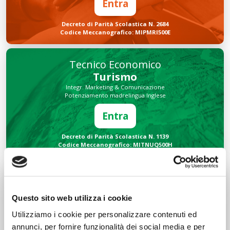
Entra
Decreto di Parità Scolastica N. 2684
Codice Meccanografico: MIPMRI500E
Tecnico Economico
Turismo
Integr. Marketing & Comunicazione
Potenziamento madrelingua Inglese
Entra
Decreto di Parità Scolastica N. 1139
Codice Meccanografico: MITNUQ500H
Tecnico Tecnologico
Informatico
Questo sito web utilizza i cookie
Integr. Intelligenza artificiale & Robotica
Potenziamento madrelingua Inglese
Utilizziamo i cookie per personalizzare contenuti ed
Entra
annunci, per fornire funzionalità dei social media e per