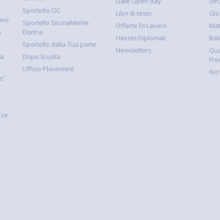
Date Open day
Str
Sportello CIC
Libri di testo
Glo
smo
Sportello SicuraMente
Offerte Di Lavoro
Mat
à
Donna
I Nostri Diplomati
Ba
Sportello dalla Tua parte
Newsletters
Qua
la
Dopo Scuola
Fre
Ufficio Placement
Isc
e”
nze