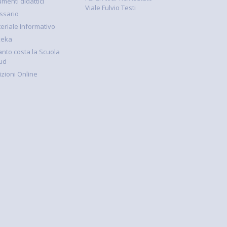
umenti didattici
Viale Fulvio Testi
ssario
eriale Informativo
keka
nto costa la Scuola
ud
rizioni Online