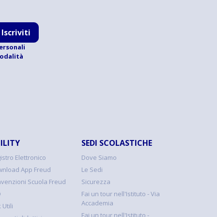
Iscriviti
ersonali
modalità
ILITY
SEDI SCOLASTICHE
istro Elettronico
Dove Siamo
nload App Freud
Le Sedi
venzioni Scuola Freud
Sicurezza
Q
Fai un tour nell'Istituto - Via
Accademia
 Utili
Fai un tour nell'Istituto -