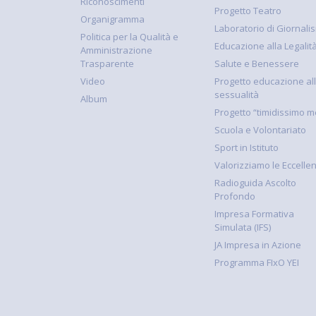
Riconoscimenti
Progetto Teatro
Organigramma
Laboratorio di Giornali
Politica per la Qualità e
Educazione alla Legalit
Amministrazione
Trasparente
Salute e Benessere
Video
Progetto educazione al
sessualità
Album
Progetto “timidissimo m
Scuola e Volontariato
Sport in Istituto
Valorizziamo le Eccelle
Radioguida Ascolto
Profondo
Impresa Formativa
Simulata (IFS)
JA Impresa in Azione
Programma FIxO YEI