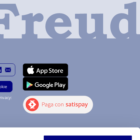
okie
ivacy:
Hai bisogno di aiuto?