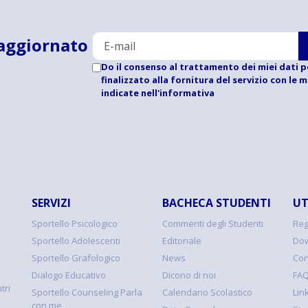
aggiornato
Do il consenso al trattamento dei miei dati p
finalizzato alla fornitura del servizio con le 
indicate
nell'informativa
SERVIZI
BACHECA STUDENTI
UT
Sportello Psicologico
Commenti degli Studenti
Reg
Sportello Adolescenti
Editoriale
Dow
Sportello Grafologico
News
Con
Dialogo Educativo
Dicono di noi
FA
tri
Sportello Counseling Parla
Calendario Scolastico
Link
con me