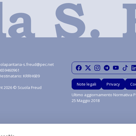
olaparitaria-s.freud@pec.net
08659460961
Destinatario: KRRH6B9
Note legali
Privacy
Co
ht 2026 © Scuola Freud
Ultimo aggiornamento Normativa Pr
25 Maggio 2018