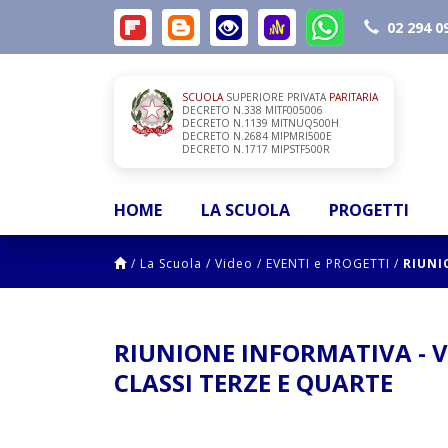
02 294 0
SCUOLA
SUPERIORE PRIVATA
PARITARIA
DECRETO N.338 MITF005006
DECRETO N.1139 MITNUQ500H
DECRETO N.2684 MIPMRI500E
DECRETO N.1717 MIPSTF500R
HOME
LA SCUOLA
PROGETTI
/
La Scuola
/
Video
/
EVENTI e PROGETTI
/
RIUNI
RIUNIONE INFORMATIVA - V
CLASSI TERZE E QUARTE