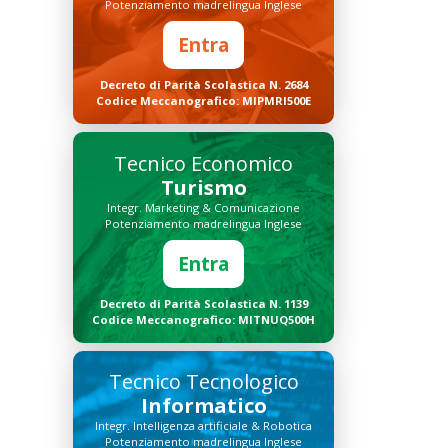
Potenziamento madrelingua Inglese
Entra
Decreto di Parità Scolastica N. 2684
Codice Meccanografico: MIPMRI500E
Tecnico Economico
Turismo
Integr. Marketing & Comunicazione
Potenziamento madrelingua Inglese
Entra
Decreto di Parità Scolastica N. 1139
Codice Meccanografico: MITNUQ500H
Tecnico Tecnologico
Informatico
Integr. Intelligenza artificiale & Robotica
Potenziamento madrelingua Inglese