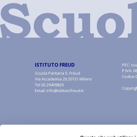
ISTITUTO FREUD
PEC:
scu
P.IVA: 
Scuola Paritaria S. Freud
Codice 
Via Accademia 26 20131 Milano
Tel
02.29409829
Copyrig
Email:
info@istitutofreud.it