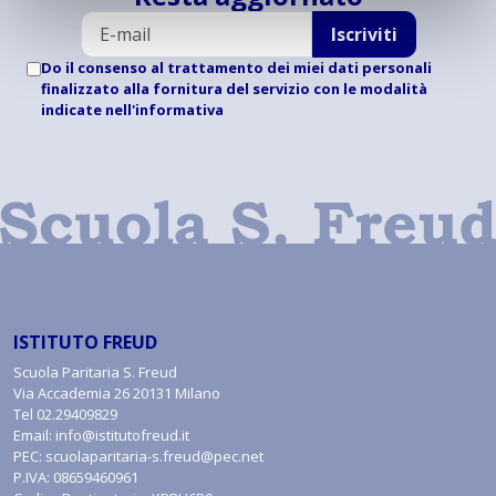
Iscriviti
Do il consenso al trattamento dei miei dati personali
finalizzato alla fornitura del servizio con le modalità
indicate
nell'informativa
ISTITUTO FREUD
Scuola Paritaria S. Freud
Via Accademia 26 20131 Milano
Tel
02.29409829
Email:
info@istitutofreud.it
PEC:
scuolaparitaria-s.freud@pec.net
P.IVA: 08659460961