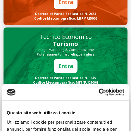
Entra
Decreto di Parità Scolastica N. 2684
Codice Meccanografico: MIPMRI500E
Tecnico Economico
Turismo
Integr. Marketing & Comunicazione
Potenziamento madrelingua Inglese
Entra
Decreto di Parità Scolastica N. 1139
Codice Meccanografico: MITNUQ500H
Tecnico Tecnologico
Informatico
Questo sito web utilizza i cookie
Integr. Intelligenza artificiale & Robotica
Potenziamento madrelingua Inglese
Utilizziamo i cookie per personalizzare contenuti ed
Entra
annunci, per fornire funzionalità dei social media e per