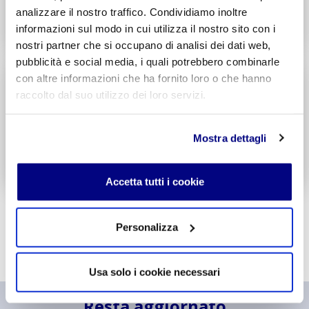
analizzare il nostro traffico. Condividiamo inoltre
Decreto di Parità Scolastica N. 338
informazioni sul modo in cui utilizza il nostro sito con i
Codice Meccanografico: MITF005006
nostri partner che si occupano di analisi dei dati web,
pubblicità e social media, i quali potrebbero combinarle
Liceo
Scientifico
con altre informazioni che ha fornito loro o che hanno
Integr. Informatica & Economia
raccolto dal suo utilizzo dei loro servizi.
Potenziamento madrelingua Inglese
Entra
Mostra dettagli
Decreto di Parità Scolastica N. 1717
Codice Meccanografico: MIPSTF500R
Accetta tutti i cookie
Personalizza
Usa solo i cookie necessari
Resta aggiornato