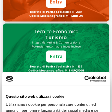
Entra
Decreto di Parità Scolastica N. 2684
Codice Meccanografico: MIPMRI500E
Tecnico Economico
Turismo
Integr. Marketing & Comunicazione
Potenziamento madrelingua Inglese
Entra
Decreto di Parità Scolastica N. 1139
Codice Meccanografico: MITNUQ500H
Tecnico Tecnologico
Informatico
Questo sito web utilizza i cookie
Integr. Intelligenza artificiale & Robotica
Potenziamento madrelingua Inglese
Utilizziamo i cookie per personalizzare contenuti ed
Entra
annunci, per fornire funzionalità dei social media e per