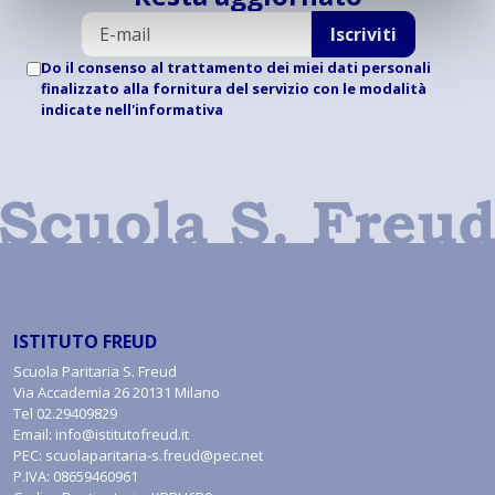
Iscriviti
Do il consenso al trattamento dei miei dati personali
finalizzato alla fornitura del servizio con le modalità
indicate
nell'informativa
ISTITUTO FREUD
Scuola Paritaria S. Freud
Via Accademia 26 20131 Milano
Tel
02.29409829
Email:
info@istitutofreud.it
PEC:
scuolaparitaria-s.freud@pec.net
P.IVA: 08659460961