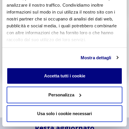
analizzare il nostro traffico. Condividiamo inoltre
Decreto di Parità Scolastica N. 338
informazioni sul modo in cui utilizza il nostro sito con i
Codice Meccanografico: MITF005006
nostri partner che si occupano di analisi dei dati web,
pubblicità e social media, i quali potrebbero combinarle
Liceo
Scientifico
con altre informazioni che ha fornito loro o che hanno
Integr. Informatica & Economia
raccolto dal suo utilizzo dei loro servizi.
Potenziamento madrelingua Inglese
Entra
Mostra dettagli
Decreto di Parità Scolastica N. 1717
Codice Meccanografico: MIPSTF500R
Accetta tutti i cookie
Personalizza
Usa solo i cookie necessari
Resta aggiornato